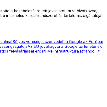
totta a bekebelezésre tett javaslatot, arra hivatkozva,
tabb internetes keresőrendszerét és tartalomszolgáltatóját,
izalmat
Súlyos vereséget szenvedett a Google az Európai
vezérigazgatója
Az EU jóváhagyta a Google történetének
rdos felvásárlással erősíti MI-infrastruktúráját
Yahoo!
↗