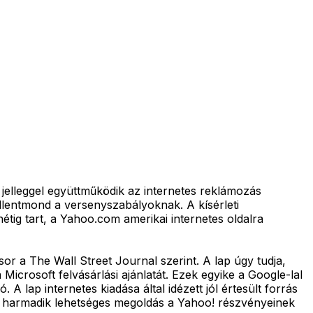
i jelleggel együttműködik az internetes reklámozás
llentmond a versenyszabályoknak. A kísérleti
étig tart, a Yahoo.com amerikai internetes oldalra
r a The Wall Street Journal szerint. A lap úgy tudja,
Microsoft felvásárlási ajánlatát. Ezek egyike a Google-lal
lap internetes kiadása által idézett jól értesült forrás
 A harmadik lehetséges megoldás a Yahoo! részvényeinek