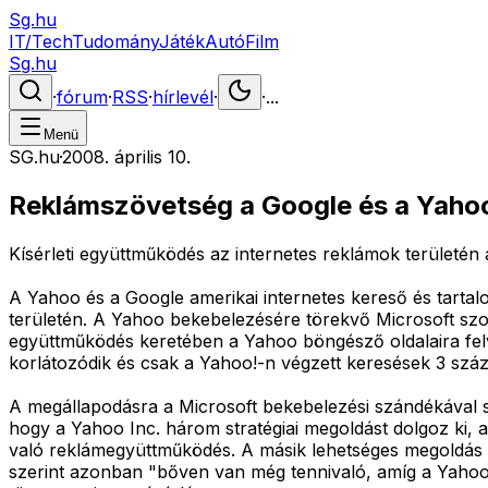
Sg.hu
IT/Tech
Tudomány
Játék
Autó
Film
Sg.hu
·
fórum
·
RSS
·
hírlevél
·
·
...
Menü
SG.hu
·
2008. április 10.
Reklámszövetség a Google és a Yaho
Kísérleti együttműködés az internetes reklámok területén
A Yahoo és a Google amerikai internetes kereső és tartalom
területén. A Yahoo bekebelezésére törekvő Microsoft szof
együttműködés keretében a Yahoo böngésző oldalaira felvesz
korlátozódik és csak a Yahoo!-n végzett keresések 3 százalé
A megállapodásra a Microsoft bekebelezési szándékával sz
hogy a Yahoo Inc. három stratégiai megoldást dolgoz ki, am
való reklámegyüttműködés. A másik lehetséges megoldás a T
szerint azonban "bőven van még tennivaló, amíg a Yahoo!