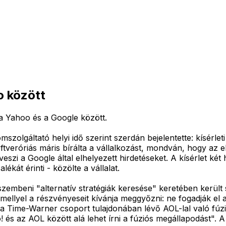
o között
 a Yahoo és a Google között.
szolgáltató helyi idő szerint szerdán bejelentette: kísérlet
tveróriás máris bírálta a vállalkozást, mondván, hogy az e
i a Google által elhelyezett hirdetéseket. A kísérlet két h
kát érinti - közölte a vállalat.
embeni "alternatív stratégiák keresése" keretében került so
ellyel a részvényeseit kívánja meggyőzni: ne fogadják el a 
ime-Warner csoport tulajdonában lévő AOL-lal való fúzió. A 
 és az AOL között alá lehet írni a fúziós megállapodást".