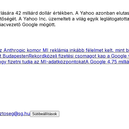
lására 42 milliárd dollár értékben. A Yahoo azonban elutasí
etőségét. A Yahoo Inc. üzemelteti a világ egyik leglátogatot
piacvezető Google mögött.
z Anthropic komor MI reklámja inkább félelmet kelt, mint b
at Budapesten
Rekordközeli fizetési csomagot kap a Google 
gy fizetni tudja az MI-adatközpontokat
A Google 4,75 milliá
ztoseg@sg.hu
Sütibeállítások