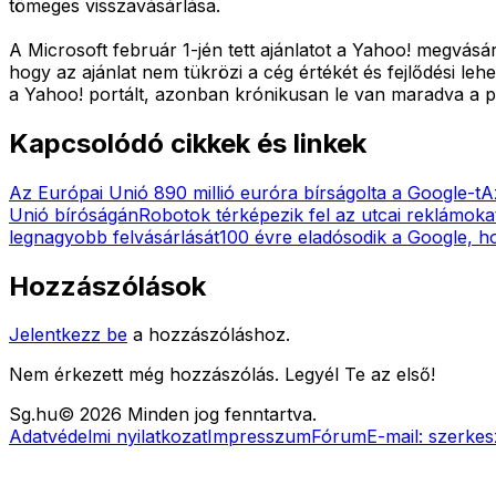
tömeges visszavásárlása.
A Microsoft február 1-jén tett ajánlatot a Yahoo! megvásár
hogy az ajánlat nem tükrözi a cég értékét és fejlődési leh
a Yahoo! portált, azonban krónikusan le van maradva a 
Kapcsolódó cikkek és linkek
Az Európai Unió 890 millió euróra bírságolta a Google-t
A
Unió bíróságán
Robotok térképezik fel az utcai reklámok
legnagyobb felvásárlását
100 évre eladósodik a Google, ho
Hozzászólások
Jelentkezz be
a hozzászóláshoz.
Nem érkezett még hozzászólás. Legyél Te az első!
Sg
.hu
©
2026
Minden jog fenntartva.
Adatvédelmi nyilatkozat
Impresszum
Fórum
E-mail:
szerkes