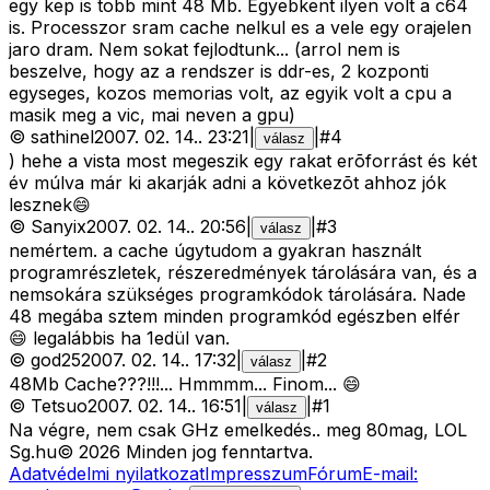
egy kep is tobb mint 48 Mb. Egyebkent ilyen volt a c64
is. Processzor sram cache nelkul es a vele egy orajelen
jaro dram. Nem sokat fejlodtunk... (arrol nem is
beszelve, hogy az a rendszer is ddr-es, 2 kozponti
egyseges, kozos memorias volt, az egyik volt a cpu a
masik meg a vic, mai neven a gpu)
©
sathinel
2007. 02. 14.
.
23:21
|
|
#
4
válasz
) hehe a vista most megeszik egy rakat erõforrást és két
év múlva már ki akarják adni a következõt ahhoz jók
lesznek😄
©
Sanyix
2007. 02. 14.
.
20:56
|
|
#
3
válasz
nemértem. a cache úgytudom a gyakran használt
programrészletek, részeredmények tárolására van, és a
nemsokára szükséges programkódok tárolására. Nade
48 megába sztem minden programkód egészben elfér
😄 legalábbis ha 1edül van.
©
god25
2007. 02. 14.
.
17:32
|
|
#
2
válasz
48Mb Cache???!!!... Hmmmm... Finom... 😄
©
Tetsuo
2007. 02. 14.
.
16:51
|
|
#
1
válasz
Na végre, nem csak GHz emelkedés.. meg 80mag, LOL
Sg
.hu
©
2026
Minden jog fenntartva.
Adatvédelmi nyilatkozat
Impresszum
Fórum
E-mail: