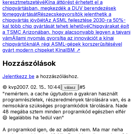
keresztmetszetévé
Kína áttörést érhetett el a
chipgyártásban, megkezdék a DUV berendezések
tömeggyártását
Részecskegyorsítók jelenthetik a
chipgyártás jövőjét
Az ASML fejlesztése 2030-ra 50%-
kal több chip gyártását teheti lehetővé
Chipgyárakat épít
a TSMC Arizonában, hogy alacsonyabb legyen a tajvani
vám
Állami nyomás gyorsítja az innovációt a kínai
chipgyártóknál
A régi ASML-gépek korszerűsítésével
gyárt modern chipeket Kína
IBM
↗
Hozzászólások
Jelentkezz be
a hozzászóláshoz.
©
kvp
2007. 02. 15.
.
10:44
|
|
#
5
válasz
"nemértem. a cache úgytudom a gyakran használt
programrészletek, részeredmények tárolására van, és a
nemsokára szükséges programkódok tárolására. Nade
48 megába sztem minden programkód egészben elfér
😄 legalábbis ha 1edül van"
A programkod igen, de az adatok nem. Ma mar neha