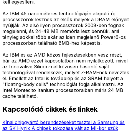
kell egyesíteni.
Az IBM 45 nanométeres technológiáján alapuló új
processzorok lesznek az elsők melyek a DRAM előnyeit
nyújtják. Az első ilyen processzorok 2008-ben fognak
megjelenni, és 24-48 MB memória lesz bennük, ami
tényleg sokkal több akár az idén megjelenő Power6-os
processzorban található 8MB-hez képest is.
Az IBM és az AMD közös fejlesztésekben vesz részt,
bár az AMD ezzel kapcsolatban nem nyilatkozott, mivel
az Innovative Silicon-nal közösen hasonló saját
technológiával rendelkezik, melyet Z-RAM-nek neveztek
el. Emellett az Intel is továbblép és az SRAM helyett a
"floating-body cells" technológiát fogja alkalmazni. Az
Intel Montecito Itanium processzoraiban máris 24 MB
cache található.
Kapcsolódó cikkek és linkek
Kínai chipgyártó berendezéseket tesztel a Samsung és
az SK Hynix
A chipek tokozása vált az MI-kor szűk