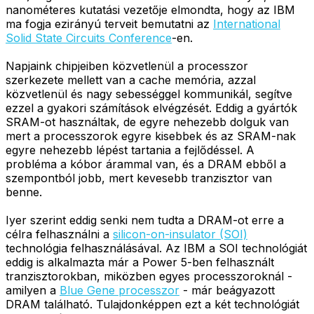
nanométeres kutatási vezetője elmondta, hogy az IBM
ma fogja ezirányú terveit bemutatni az
International
Solid State Circuits Conference
-en.
Napjaink chipjeiben közvetlenül a processzor
szerkezete mellett van a cache memória, azzal
közvetlenül és nagy sebességgel kommunikál, segítve
ezzel a gyakori számítások elvégzését. Eddig a gyártók
SRAM-ot használtak, de egyre nehezebb dolguk van
mert a processzorok egyre kisebbek és az SRAM-nak
egyre nehezebb lépést tartania a fejlődéssel. A
probléma a kóbor árammal van, és a DRAM ebből a
szempontból jobb, mert kevesebb tranzisztor van
benne.
Iyer szerint eddig senki nem tudta a DRAM-ot erre a
célra felhasználni a
silicon-on-insulator (SOI)
technológia felhasználásával. Az IBM a SOI technológiát
eddig is alkalmazta már a Power 5-ben felhasznált
tranzisztorokban, miközben egyes processzoroknál -
amilyen a
Blue Gene processzor
- már beágyazott
DRAM található. Tulajdonképpen ezt a két technológiát