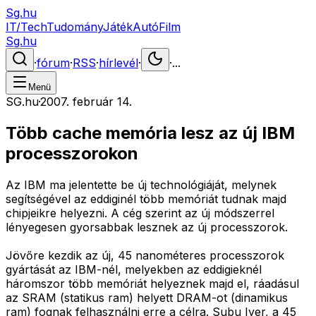
Sg.hu
IT/Tech
Tudomány
Játék
Autó
Film
Sg.hu
·
fórum
·
RSS
·
hírlevél
·
·
...
Menü
SG.hu
·
2007. február 14.
Több cache memória lesz az új IBM
processzorokon
Az IBM ma jelentette be új technológiáját, melynek
segítségével az eddiginél több memóriát tudnak majd
chipjeikre helyezni. A cég szerint az új módszerrel
lényegesen gyorsabbak lesznek az új processzorok.
Jövőre kezdik az új, 45 nanométeres processzorok
gyártását az IBM-nél, melyekben az eddigieknél
háromszor több memóriát helyeznek majd el, ráadásul
az SRAM (statikus ram) helyett DRAM-ot (dinamikus
ram) fognak felhasználni erre a célra. Subu Iyer, a 45