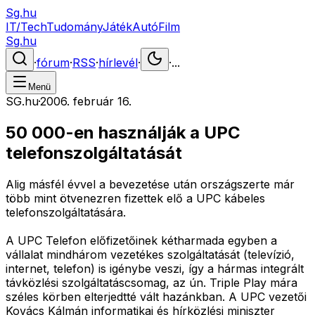
Sg.hu
IT/Tech
Tudomány
Játék
Autó
Film
Sg.hu
·
fórum
·
RSS
·
hírlevél
·
·
...
Menü
SG.hu
·
2006. február 16.
50 000-en használják a UPC
telefonszolgáltatását
Alig másfél évvel a bevezetése után országszerte már
több mint ötvenezren fizettek elő a UPC kábeles
telefonszolgáltatására.
A UPC Telefon előfizetőinek kétharmada egyben a
vállalat mindhárom vezetékes szolgáltatását (televízió,
internet, telefon) is igénybe veszi, így a hármas integrált
távközlési szolgáltatáscsomag, az ún. Triple Play mára
széles körben elterjedtté vált hazánkban. A UPC vezetői
Kovács Kálmán informatikai és hírközlési miniszter