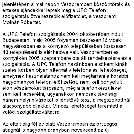
jelenlétében a mai napon Veszprémben köszöntötték és
értékes ajándékkal lepték meg a UPC Telefon
szolgáltatás ötvenezredik előfizetőjét, a veszprémi
Molnár Róbertet.
A UPC Telefon szolgáltatás 2004 októberében indult
Budapesten, majd 2005 folyamán összesen 16 vidéki
nagyvárosban és a környező településeken (összesen
43 településen) is elérhetővé vált. Veszprémben és
környékén 2005 szeptembere óta áll rendelkezésre ez a
szolgáltatás. A UPC Telefon hazánkban elsőként kínált
széles körben olyan alternatív telefonálási lehetőséget,
amelynek használatához nem kell megtartani a korábbi
hagyományos telefon-előfizetést, nem kell bonyolult
előhívószámokat tárcsázni, még a telefonkészüléket
sem kell lecserélni, ugyanakkor nemcsak távolsági,
hanem helyi hívásokat is lehetővé tesz, a megszokottnál
alacsonyabb díjakkal. Mindez lehetőséget teremtett a
valódi szolgáltatóváltásra.
Az eltelt alig fél év alatt Veszprémben az országos
átlagnál is nagyobb arányban növekedett az új