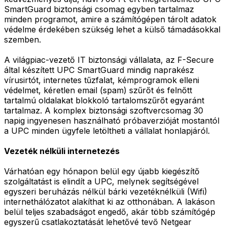
SmartGuard biztonsági csomag egyben tartalmaz
minden programot, amire a számítógépen tárolt adatok
védelme érdekében szükség lehet a külső támadásokkal
szemben.
A világpiac-vezető IT biztonsági vállalata, az F-Secure
által készített UPC SmartGuard mindig naprakész
vírusirtót, internetes tűzfalat, kémprogramok elleni
védelmet, kéretlen email (spam) szűrőt és felnőtt
tartalmú oldalakat blokkoló tartalomszűrőt egyaránt
tartalmaz. A komplex biztonsági szoftvercsomag 30
napig ingyenesen használható próbaverzióját mostantól
a UPC minden ügyfele letöltheti a vállalat honlapjáról.
Vezeték nélküli internetezés
Várhatóan egy hónapon belül egy újabb kiegészítő
szolgáltatást is elindít a UPC, melynek segítségével
egyszeri beruházás nélkül bárki vezetéknélküli (Wifi)
internethálózatot alakíthat ki az otthonában. A lakáson
belül teljes szabadságot engedő, akár több számítógép
egyszerű csatlakoztatását lehetővé tevő Netgear