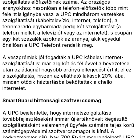
szolgáltatás előfizetőinek száma. Az országos
arányokhoz hasonlóan a telefon-előfizetők több mint
fele itt is igénybe veszi a UPC mindhárom vezetékes
szolgáltatását (kábeltelevízió, internet, telefon), a
fennmaradó egyharmada pedig két szolgáltatást (a
telefon mellett a televíziót vagy az internetet), s csupán
egy-két százalék azoknak az aránya, akik egyedül
önállóan a UPC Telefont rendelik meg.
A veszprémiek jól fogadták a UPC kábeles internet-
szolgáltatását is: már alig két és fél évvel a bevezetése
után az átlagnál nagyobb arányú elterjedést ért itt el ez
a szolgáltatás, hiszen az ellátható lakások 20%-ába,
minden ötödik háztartásba beköttették a chello
internetet.
SmartGuard biztonsági szoftvercsomag
A UPC bejelentette, hogy internetszolgáltatása
továbbfejlesztéseként immár új értéknövelt kiegészítő
szolgáltatásként valamennyi ügyfele számára teljes körű
számítógépvédelmi szoftvercsomagot is kínál. A
kedvezményes díjú, havi 700 Ft-ért megrendelhető UPC