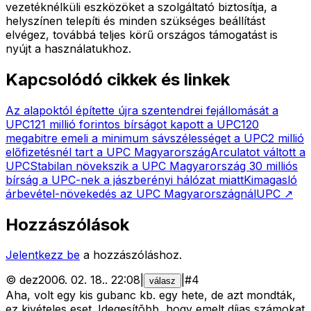
vezetéknélküli eszközöket a szolgáltató biztosítja, a
helyszínen telepíti és minden szükséges beállítást
elvégez, továbbá teljes körű országos támogatást is
nyújt a használatukhoz.
Kapcsolódó cikkek és linkek
Az alapoktól építette újra szentendrei fejállomását a
UPC
121 millió forintos bírságot kapott a UPC
120
megabitre emeli a minimum sávszélességet a UPC
2 millió
előfizetésnél tart a UPC Magyarország
Arculatot váltott a
UPC
Stabilan növekszik a UPC Magyarország
30 milliós
bírság a UPC-nek a jászberényi hálózat miatt
Kimagasló
árbevétel-növekedés az UPC Magyarországnál
UPC
↗
Hozzászólások
Jelentkezz be
a hozzászóláshoz.
©
dez
2006. 02. 18.
.
22:08
|
|
#
4
válasz
Aha, volt egy kis gubanc kb. egy hete, de azt mondták,
ez kivételes eset. Idegesítõbb, hogy emelt díjas számokat