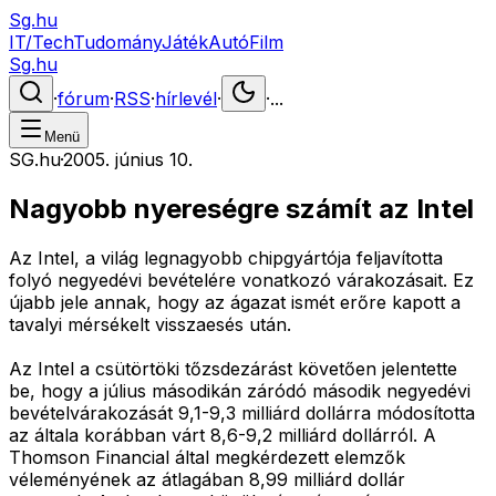
Sg.hu
IT/Tech
Tudomány
Játék
Autó
Film
Sg.hu
·
fórum
·
RSS
·
hírlevél
·
·
...
Menü
SG.hu
·
2005. június 10.
Nagyobb nyereségre számít az Intel
Az Intel, a világ legnagyobb chipgyártója feljavította
folyó negyedévi bevételére vonatkozó várakozásait. Ez
újabb jele annak, hogy az ágazat ismét erőre kapott a
tavalyi mérsékelt visszaesés után.
Az Intel a csütörtöki tőzsdezárást követően jelentette
be, hogy a július másodikán záródó második negyedévi
bevételvárakozását 9,1-9,3 milliárd dollárra módosította
az általa korábban várt 8,6-9,2 milliárd dollárról. A
Thomson Financial által megkérdezett elemzők
véleményének az átlagában 8,99 milliárd dollár