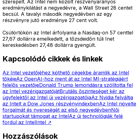
szerepelt. Az Intel nem közölt részvényarányos
eredménykilátást a negyedévre, a Wall Street 28 centet
becsül. A tavalyi második negyedévben az egy
részvényre jutó eredménye 27 cent volt.
Csütörtökön az Intel árfolyama a Nasdaq-on 57 centtel
27,67 dollárra emelkedett, a tőzsdeidőn túli Inet
kereskedésben 27,48 dollárra gyengült.
Kapcsolódó cikkek és linkek
Az Intel vezetőjéhez köthető cégekbe áramlik az Intel
tőkéje
Az OpenAI-hoz ment át az Intel MI-stratégiáért
felelős vezetője
Donald Trump lemondásra szólította fel
az Intel vezérigazgatóját
Brutális őszinteséget kér az
ügyfelektől az Intel új vezérigazgatója
Az Nvidia felváltja
az Intelt a Dow Jones részvényindexben
Az Intel növelte
forgalmát és nyereségét az első negyedévben
Női
startupokat támogat az Intel
Az új technológiák felé
fordul az Intel
Intel
↗
Hozzászólások