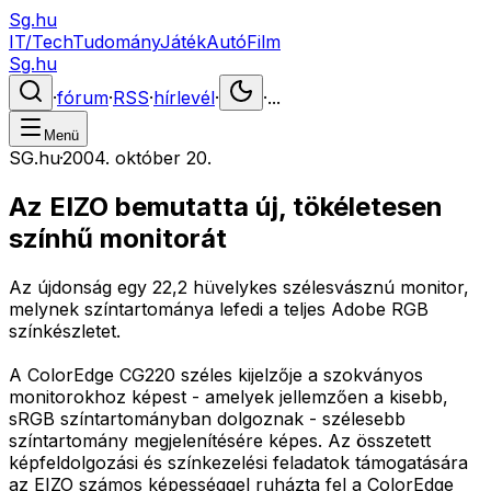
Sg.hu
IT/Tech
Tudomány
Játék
Autó
Film
Sg.hu
·
fórum
·
RSS
·
hírlevél
·
·
...
Menü
SG.hu
·
2004. október 20.
Az EIZO bemutatta új, tökéletesen
színhű monitorát
Az újdonság egy 22,2 hüvelykes szélesvásznú monitor,
melynek színtartománya lefedi a teljes Adobe RGB
színkészletet.
A ColorEdge CG220 széles kijelzője a szokványos
monitorokhoz képest - amelyek jellemzően a kisebb,
sRGB színtartományban dolgoznak - szélesebb
színtartomány megjelenítésére képes. Az összetett
képfeldolgozási és színkezelési feladatok támogatására
az EIZO számos képességgel ruházta fel a ColorEdge