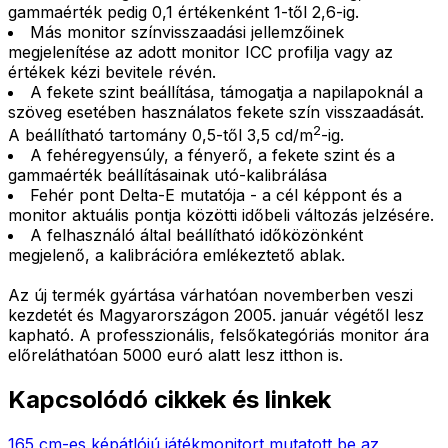
gammaérték pedig 0,1 értékenként 1-től 2,6-ig.
Más monitor színvisszaadási jellemzőinek
megjelenítése az adott monitor ICC profilja vagy az
értékek kézi bevitele révén.
A fekete szint beállítása, támogatja a napilapoknál a
szöveg esetében használatos fekete szín visszaadását.
2
A beállítható tartomány 0,5-től 3,5 cd/m
-ig.
A fehéregyensúly, a fényerő, a fekete szint és a
gammaérték beállításainak utó-kalibrálása
Fehér pont Delta-E mutatója - a cél képpont és a
monitor aktuális pontja közötti időbeli változás jelzésére.
A felhasználó által beállítható időközönként
megjelenő, a kalibrációra emlékeztető ablak.
Az új termék gyártása várhatóan novemberben veszi
kezdetét és Magyarországon 2005. január végétől lesz
kapható. A professzionális, felsőkategóriás monitor ára
előreláthatóan 5000 euró alatt lesz itthon is.
Kapcsolódó cikkek és linkek
165 cm-es képátlójú játékmonitort mutatott be az