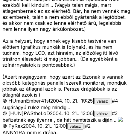
ezekbõl kell kiindulni... (Vagyis talán mégis, mert
átlagembernek ez az elérhetõ. Bár, ha nem vennék meg
az emberek, talán a nem ebbõl gyártanák a legtöbbet,
és akkor nem csak ez lenne elérhetõ árú, legalábbis
nem lenne ilyen nagy árkülönbözet.)
Az a helyzet, hogy ennek egy kisebb testvére van
elõttem (grafikus munkák is folynak), és ha nem
tudnám, hogy LCD, azt hinném, az elõzõleg itt lévõ
trinitron élesedett ki még jobban... (De egyébként a
színárnyalatok is pontosabbak.)
(Azért megjegyzem, hogy azért az Eizonak is vannak
olcsóbb kategóriás panellel szerelt monitorai, mondjuk
jobbak az átlagnál azok is. Persze drágábbak is az
átlagnál azok is.)
©
HUmanEmber41st
2004. 10. 21.
.
19:25
|
|
#
4
válasz
sugárágyú rulez még mindig...
©
[HUN]PAStheLoD
2004. 10. 21.
.
13:06
|
|
#
3
válasz
befizetnék egy ilyenre , de hát nemtetszik a diján ..
©
PyRex
2004. 10. 21.
.
12:00
|
|
#
2
válasz
ANNYIRA
nem is drága...