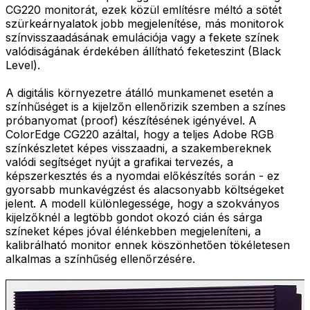
CG220 monitorát, ezek közül említésre méltó a sötét
szürkeárnyalatok jobb megjelenítése, más monitorok
színvisszaadásának emulációja vagy a fekete színek
valódiságának érdekében állítható feketeszint (Black
Level).
A digitális környezetre átálló munkamenet esetén a
színhűséget is a kijelzőn ellenőrizik szemben a színes
próbanyomat (proof) készítésének igényével. A
ColorEdge CG220 azáltal, hogy a teljes Adobe RGB
színkészletet képes visszaadni, a szakembereknek
valódi segítséget nyújt a grafikai tervezés, a
képszerkesztés és a nyomdai előkészítés során - ez
gyorsabb munkavégzést és alacsonyabb költségeket
jelent. A modell különlegessége, hogy a szokványos
kijelzőknél a legtöbb gondot okozó cián és sárga
színeket képes jóval élénkebben megjeleníteni, a
kalibrálható monitor ennek köszönhetően tökéletesen
alkalmas a színhűség ellenőrzésére.