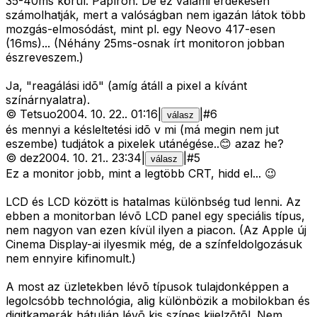
35-40ms körül.
Papíron.
De ez valami érdekesen
számolhatják, mert a valóságban nem igazán látok több
mozgás-elmosódást, mint pl. egy Neovo 417-esen
(16ms)... (Néhány 25ms-osnak írt monitoron jobban
észreveszem.)
Ja, "reagálási idõ" (amíg átáll a pixel a kívánt
színárnyalatra).
©
Tetsuo
2004. 10. 22.
.
01:16
|
|
#
6
válasz
és mennyi a késleltetési idõ v mi (má megin nem jut
eszembe) tudjátok a pixelek utánégése..😊 azaz he?
©
dez
2004. 10. 21.
.
23:34
|
|
#
5
válasz
Ez a monitor jobb, mint a legtöbb CRT, hidd el... 😉
LCD és LCD között is hatalmas különbség tud lenni. Az
ebben a monitorban lévõ LCD panel egy speciális típus,
nem nagyon van ezen kívül ilyen a piacon. (Az Apple új
Cinema Display-ai ilyesmik még, de a színfeldolgozásuk
nem ennyire kifinomult.)
A most az üzletekben lévõ típusok tulajdonképpen a
legolcsóbb technológia, alig különbözik a mobilokban és
digitkamerák hátulján lévõ kis színes kijelzõtõl. Nem