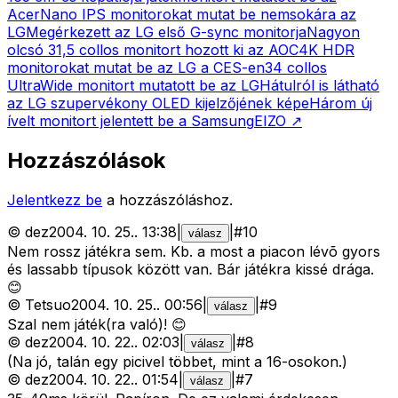
Acer
Nano IPS monitorokat mutat be nemsokára az
LG
Megérkezett az LG első G-sync monitorja
Nagyon
olcsó 31,5 collos monitort hozott ki az AOC
4K HDR
monitorokat mutat be az LG a CES-en
34 collos
UltraWide monitort mutatott be az LG
Hátulról is látható
az LG szupervékony OLED kijelzőjének képe
Három új
ívelt monitort jelentett be a Samsung
EIZO
↗
Hozzászólások
Jelentkezz be
a hozzászóláshoz.
©
dez
2004. 10. 25.
.
13:38
|
|
#
10
válasz
Nem rossz játékra sem. Kb. a most a piacon lévõ gyors
és lassabb típusok között van. Bár játékra kissé drága.
😊
©
Tetsuo
2004. 10. 25.
.
00:56
|
|
#
9
válasz
Szal nem játék(ra való)! 😊
©
dez
2004. 10. 22.
.
02:03
|
|
#
8
válasz
(Na jó, talán egy picivel többet, mint a 16-osokon.)
©
dez
2004. 10. 22.
.
01:54
|
|
#
7
válasz