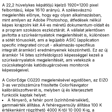
A 22,2 hüvelykes képátlójú kijelző 1920x1200 pixel
felbontású, képe 16:10 arányú. A szélesvásznú
megjelenítés előnye, hogy egy olyan alkalmazásban,
mint amilyen az Adobe Photoshop, átfedések nélkül
képes kirajzolni két A4-es méretű dokumentum-oldalt és
a program szokásos eszköztárát. A vállalat jelentősen
javította a szürkeárnyalatok megjelenítését is, különösen
a sötét tónusokét, ami a legújabb ASIC (application
specific integrated circuit - alkalmazás-specifikus
integrált áramkör) eredményeinek köszönhető. Ez az új
áramkör 14 bites színfeldolgozó képességgel kezeli a
szürkeárnyalatok megjelenítését, ami vetekszik a
csúcskategóriás katódsugárcsöves monitorok
képességeivel.
A ColorEdge CG220 megjelenésével egyidőben, az EIZO
3-as verziószámúra frissítette ColorNavigator
kalibrálószoftverét is, melyben új és kiterjesztett
funkciók kaptak helyet:
A fényerő, a fehér pont (színhőmérséklet),
gammaérték állítása. A fehéregyensúly állítása 100 K
értékenként rögzíthető 4000 K-től 10 000 K-ig, a