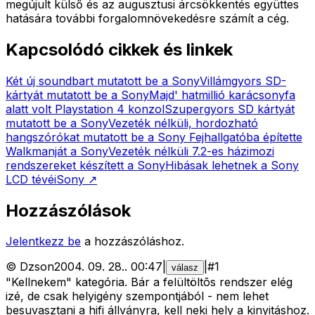
megújult külső és az augusztusi árcsökkentés együttes
hatására további forgalomnövekedésre számít a cég.
Kapcsolódó cikkek és linkek
Két új soundbart mutatott be a Sony
Villámgyors SD-
kártyát mutatott be a Sony
Majd' hatmillió karácsonyfa
alatt volt Playstation 4 konzol
Szupergyors SD kártyát
mutatott be a Sony
Vezeték nélküli, hordozható
hangszórókat mutatott be a Sony
Fejhallgatóba építette
Walkmanját a Sony
Vezeték nélküli 7.2-es házimozi
rendszereket készített a Sony
Hibásak lehetnek a Sony
LCD tévéi
Sony
↗
Hozzászólások
Jelentkezz be
a hozzászóláshoz.
©
Dzson
2004. 09. 28.
.
00:47
|
|
#
1
válasz
"Kellnekem" kategória. Bár a felültöltõs rendszer elég
izé, de csak helyigény szempontjából - nem lehet
besuvasztani a hifi állványra, kell neki hely a kinyitáshoz.