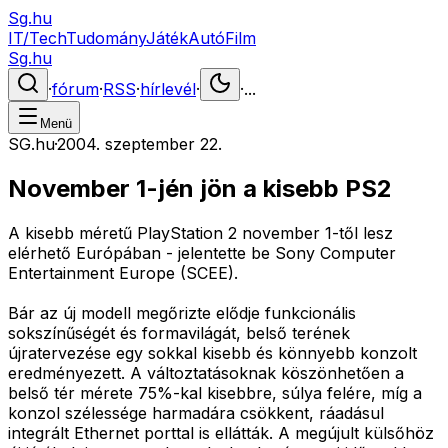
Sg.hu
IT/Tech
Tudomány
Játék
Autó
Film
Sg.hu
·
fórum
·
RSS
·
hírlevél
·
·
...
Menü
SG.hu
·
2004. szeptember 22.
November 1-jén jön a kisebb PS2
A kisebb méretű PlayStation 2 november 1-től lesz
elérhető Európában - jelentette be Sony Computer
Entertainment Europe (SCEE).
Bár az új modell megőrizte elődje funkcionális
sokszínűségét és formavilágát, belső terének
újratervezése egy sokkal kisebb és könnyebb konzolt
eredményezett. A változtatásoknak köszönhetően a
belső tér mérete 75%-kal kisebbre, súlya felére, míg a
konzol szélessége harmadára csökkent, ráadásul
integrált Ethernet porttal is ellátták. A megújult külsőhöz