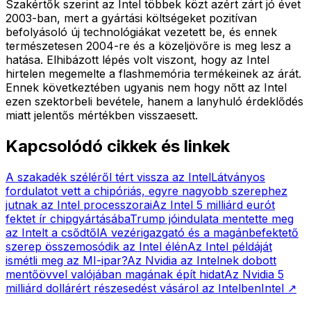
Szakértők szerint az Intel többek közt azért zárt jó évet
2003-ban, mert a gyártási költségeket pozitívan
befolyásoló új technológiákat vezetett be, és ennek
természetesen 2004-re és a közeljövőre is meg lesz a
hatása. Elhibázott lépés volt viszont, hogy az Intel
hirtelen megemelte a flashmemória termékeinek az árát.
Ennek következtében ugyanis nem hogy nőtt az Intel
ezen szektorbeli bevétele, hanem a lanyhuló érdeklődés
miatt jelentős mértékben visszaesett.
Kapcsolódó cikkek és linkek
A szakadék széléről tért vissza az Intel
Látványos
fordulatot vett a chipóriás, egyre nagyobb szerephez
jutnak az Intel processzorai
Az Intel 5 milliárd eurót
fektet ír chipgyártásába
Trump jóindulata mentette meg
az Intelt a csődtől
A vezérigazgató és a magánbefektető
szerep összemosódik az Intel élén
Az Intel példáját
ismétli meg az MI-ipar?
Az Nvidia az Intelnek dobott
mentőövvel valójában magának épít hidat
Az Nvidia 5
milliárd dollárért részesedést vásárol az Intelben
Intel
↗