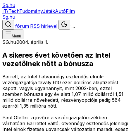
Sg.hu
IT/Tech
Tudomány
Játék
Autó
Film
Sg.hu
·
fórum
·
RSS
·
hírlevél
·
·
...
Menü
SG.hu
·
2004. április 1.
A sikeres évet követően az Intel
vezetőinek nőtt a bónusza
Barrett, az Intel hatvannégy esztendős elnök-
vezérigazgatója tavaly 610 ezer dolláros alapfizetést
kapott, vagyis ugyanannyit, mint 2002-ben, ezzel
szemben bónusza egy év alatt 1,07 millió dollárról 1,51
millió dollárra növekedett, részvényopciója pedig 584
ezerről 1,35 millióra nőtt.
Paul Otellini, a jövőre a vezérigazgatói székben
várhatóan Barrettet váltó, ötvennégy esztendős jelenlegi
Intel elnök fizetése ugyancsak változatlan maradt, egész