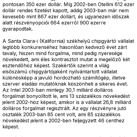
pontosan 350 ezer dollár. Míg 2002-ben Otellini 612 ezer
dollár rendes fizetést kapott, addig 2003-ban már nem
kevesebb mint 867 ezer dollárt, és ugyanezen időszak
alatt részvényopciói 664 ezerről 900 ezerre
gyarapodtak.
A Santa Clara-i (Kalifornia) székhelyű chipgyártó vállalat
legtöbb konkurenséhez hasonlóan kedvező évet zárt
tavaly, hiszen mind forgalma, mind pedig nyeresége
növekedett, ami éles kontrasztot mutat a megelőző két
esztendőhöz képest. Szakértők szerint a világ
elsőszámú chipgyártójaként nyilvántartott vállalat
különösképp a javuló hordozható számítógép, illetve
szerver eladási mutatóknak köszönheti a sikeres évet.
Az Intel 2003-ban mintegy 30,1 milliárd dolláros
forgalmat bonyolított le, ami 13 százalékos növekedést
jelent 2002-höz képest, amikor is a vállalat 26,8 milliárd
dolláros forgalmat regisztrált. Az egy részvényre jutó
osztalék 2003-ban 85 cent volt, ami 85 százalékos
növekedést jelent a 2002-ben feljegyzett 46 centhez
képest.