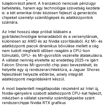
tulajdonrészt jelent. A tranzakció nemcsak pénzügyi
befektetés, hanem egy technológiai szövetség kezdete
is: a két amerikai óriás közösen fejleszt új generációs
chipeket személyi számítógépek és adatközpontok
számára.
Az Intel hosszú ideje próbál kilábalni a
gyártástechnológiai lemaradásból és a versenytársak,
különösen az AMD és az Nvidia szorításából. Az MI- és
adatközponti piacok dinamikus bővülése mellett a cég
nem tudott megfelelő időben reagálni a CPU-kon
túlmutató, GPU- és MI-gyorsítók vezérelte átalakulásra.
A vállalat nemrég elvetette az eredetileg 2025-re ígért
Falcon Shores MI-gyorsító chip piaci bevezetését, és
helyette egy új rendszerarchitektúra, a Jaguar Shores
fejlesztését helyezte előtérbe, amely integrált
adatközponti megoldásként készül.
A most bejelentett megállapodás részeként az Intel új,
Nvidia-igényekre szabott adatközponti CPU-kat fejleszt,
miközben a vállalat személyi számítógépekbe szánt
rendszerchipjei Nvidia RTX grafikus