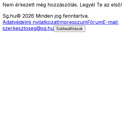
Nem érkezett még hozzászólás. Legyél Te az első!
Sg
.hu
©
2026
Minden jog fenntartva.
Adatvédelmi nyilatkozat
Impresszum
Fórum
E-mail:
szerkesztoseg@sg.hu
Sütibeállítások