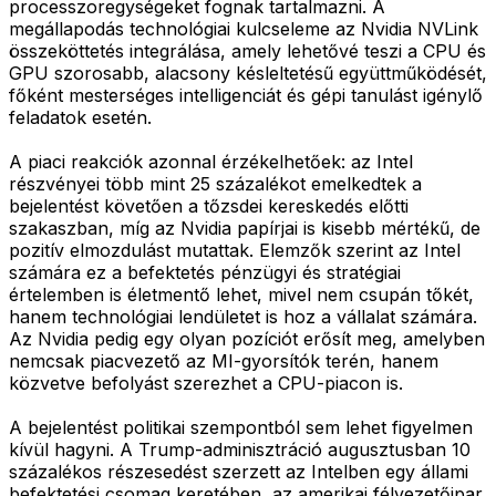
processzoregységeket fognak tartalmazni. A
megállapodás technológiai kulcseleme az Nvidia NVLink
összeköttetés integrálása, amely lehetővé teszi a CPU és
GPU szorosabb, alacsony késleltetésű együttműködését,
főként mesterséges intelligenciát és gépi tanulást igénylő
feladatok esetén.
A piaci reakciók azonnal érzékelhetőek: az Intel
részvényei több mint 25 százalékot emelkedtek a
bejelentést követően a tőzsdei kereskedés előtti
szakaszban, míg az Nvidia papírjai is kisebb mértékű, de
pozitív elmozdulást mutattak. Elemzők szerint az Intel
számára ez a befektetés pénzügyi és stratégiai
értelemben is életmentő lehet, mivel nem csupán tőkét,
hanem technológiai lendületet is hoz a vállalat számára.
Az Nvidia pedig egy olyan pozíciót erősít meg, amelyben
nemcsak piacvezető az MI-gyorsítók terén, hanem
közvetve befolyást szerezhet a CPU-piacon is.
A bejelentést politikai szempontból sem lehet figyelmen
kívül hagyni. A Trump-adminisztráció augusztusban 10
százalékos részesedést szerzett az Intelben egy állami
befektetési csomag keretében, az amerikai félvezetőipar