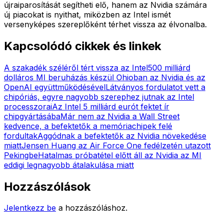
újraiparosítását segítheti elő, hanem az Nvidia számára
új piacokat is nyithat, miközben az Intel ismét
versenyképes szereplőként térhet vissza az élvonalba.
Kapcsolódó cikkek és linkek
A szakadék széléről tért vissza az Intel
500 milliárd
dolláros MI beruházás készül Ohioban az Nvidia és az
OpenAI együttműködésével
Látványos fordulatot vett a
chipóriás, egyre nagyobb szerephez jutnak az Intel
processzorai
Az Intel 5 milliárd eurót fektet ír
chipgyártásába
Már nem az Nvidia a Wall Street
kedvence, a befektetők a memóriachipek felé
fordultak
Aggódnak a befektetők az Nvidia növekedése
miatt
Jensen Huang az Air Force One fedélzetén utazott
Pekingbe
Hatalmas próbatétel előtt áll az Nvidia az MI
eddigi legnagyobb átalakulása miatt
Hozzászólások
Jelentkezz be
a hozzászóláshoz.