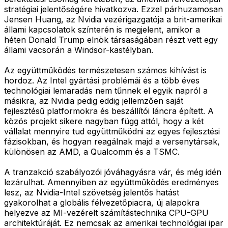
stratégiai jelentőségére hivatkozva. Ezzel párhuzamosan
Jensen Huang, az Nvidia vezérigazgatója a brit-amerikai
állami kapcsolatok színterén is megjelent, amikor a
héten Donald Trump elnök társaságában részt vett egy
állami vacsorán a Windsor-kastélyban.
Az együttműködés természetesen számos kihívást is
hordoz. Az Intel gyártási problémái és a több éves
technológiai lemaradás nem tűnnek el egyik napról a
másikra, az Nvidia pedig eddig jellemzően saját
fejlesztésű platformokra és beszállítói láncra épített. A
közös projekt sikere nagyban függ attól, hogy a két
vállalat mennyire tud együttműködni az egyes fejlesztési
fázisokban, és hogyan reagálnak majd a versenytársak,
különösen az AMD, a Qualcomm és a TSMC.
A tranzakció szabályozói jóváhagyásra vár, és még idén
lezárulhat. Amennyiben az együttműködés eredményes
lesz, az Nvidia-Intel szövetség jelentős hatást
gyakorolhat a globális félvezetőpiacra, új alapokra
helyezve az MI-vezérelt számítástechnika CPU-GPU
architektúráját. Ez nemcsak az amerikai technológiai ipar