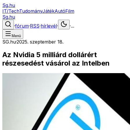
Sg.hu
IT/Tech
Tudomány
Játék
Autó
Film
Sg.hu
·
fórum
·
RSS
·
hírlevél
·
·
...
Menü
SG.hu
·
2025. szeptember 18.
Az Nvidia 5 milliárd dollárért
részesedést vásárol az Intelben