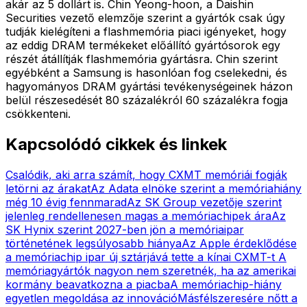
akár az 5 dollárt is. Chin Yeong-hoon, a Daishin
Securities vezető elemzője szerint a gyártók csak úgy
tudják kielégíteni a flashmemória piaci igényeket, hogy
az eddig DRAM termékeket előállító gyártósorok egy
részét átállítják flashmemória gyártásra. Chin szerint
egyébként a Samsung is hasonlóan fog cselekedni, és
hagyományos DRAM gyártási tevékenységeinek házon
belül részesedését 80 százalékról 60 százalékra fogja
csökkenteni.
Kapcsolódó cikkek és linkek
Csalódik, aki arra számít, hogy CXMT memóriái fogják
letörni az árakat
Az Adata elnöke szerint a memóriahiány
még 10 évig fennmarad
Az SK Group vezetője szerint
jelenleg rendellenesen magas a memóriachipek ára
Az
SK Hynix szerint 2027-ben jön a memóriaipar
történetének legsúlyosabb hiánya
Az Apple érdeklődése
a memóriachip ipar új sztárjává tette a kínai CXMT-t
A
memóriagyártók nagyon nem szeretnék, ha az amerikai
kormány beavatkozna a piacba
A memóriachip-hiány
egyetlen megoldása az innováció
Másfélszeresére nőtt a