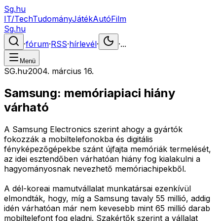
Sg.hu
IT/Tech
Tudomány
Játék
Autó
Film
Sg.hu
·
fórum
·
RSS
·
hírlevél
·
·
...
Menü
SG.hu
·
2004. március 16.
Samsung: memóriapiaci hiány
várható
A Samsung Electronics szerint ahogy a gyártók
fokozzák a mobiltelefonokba és digitális
fényképezőgépekbe szánt újfajta memóriák termelését,
az idei esztendőben várhatóan hiány fog kialakulni a
hagyományosnak nevezhető memóriachipekből.
A dél-koreai mamutvállalat munkatársai ezenkívül
elmondták, hogy, míg a Samsung tavaly 55 millió, addig
idén várhatóan már nem kevesebb mint 65 millió darab
mobiltelefont fog eladni. Szakértők szerint a vállalat