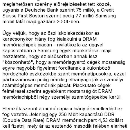
meglehetősen szerény előrejelzéseket tett közzé,
ugyanis a Deutsche Bank szerint 75 millió, a Credit
Suisse First Boston szerint pedig 77 millió Samsung
mobil talál majd gazdára 2004-ben.
Úgy véljük, hogy az őszi iskolakezdéskor és
karácsonykor hiány fog kialakulni a DRAM
memóriachipek piacán - nyilatkozta az üggyel
kapcsolatban a Samsung egyik munkatársa, majd
hozzátette, hogy ez elsősorban annak lesz
"köszönhető", hogy a memóriagyártó cégek mostanság
egyre nagyobb figyelmet fordítanak a különböző
hordozható eszközökbe szánt memóriatípusokra, ezzel
párhuzamosan pedig némileg elhanyagolják a személyi
számítógépes memóriák piacát. Piackutató cégek
felmérései szerint egyébként mostanság öt DRAM
memóriachipből négy személyi számítógépekbe kerül.
Elemzők szerint a memóriapiaci hiány áremelkedéshez
fog vezetni. Jelenleg egy 256 Mbit kapacitású DDR
(Double Data Rate) DRAM memóriachipért 4,53 dollárt
kell fizetni, mely ár az esztendő második felében elérheti