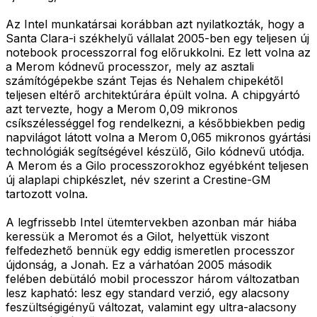
Az Intel munkatársai korábban azt nyilatkozták, hogy a
Santa Clara-i székhelyű vállalat 2005-ben egy teljesen új
notebook processzorral fog előrukkolni. Ez lett volna az
a Merom kódnevű processzor, mely az asztali
számítógépekbe szánt Tejas és Nehalem chipekétől
teljesen eltérő architektúrára épült volna. A chipgyártó
azt tervezte, hogy a Merom 0,09 mikronos
csíkszélességgel fog rendelkezni, a későbbiekben pedig
napvilágot látott volna a Merom 0,065 mikronos gyártási
technológiák segítségével készülő, Gilo kódnevű utódja.
A Merom és a Gilo processzorokhoz egyébként teljesen
új alaplapi chipkészlet, név szerint a Crestine-GM
tartozott volna.
A legfrissebb Intel ütemtervekben azonban már hiába
keressük a Meromot és a Gilot, helyettük viszont
felfedezhető bennük egy eddig ismeretlen processzor
újdonság, a Jonah. Ez a várhatóan 2005 második
felében debütáló mobil processzor három változatban
lesz kapható: lesz egy standard verzió, egy alacsony
feszültségigényű változat, valamint egy ultra-alacsony