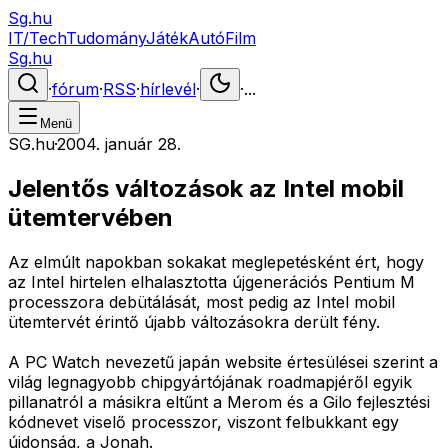
Sg.hu
IT/Tech
Tudomány
Játék
Autó
Film
Sg.hu
·
fórum
·
RSS
·
hírlevél
·
·
...
Menü
SG.hu
·
2004. január 28.
Jelentős változások az Intel mobil
ütemtervében
Az elmúlt napokban sokakat meglepetésként ért, hogy
az Intel hirtelen elhalasztotta újgenerációs Pentium M
processzora debütálását, most pedig az Intel mobil
ütemtervét érintő újabb változásokra derült fény.
A PC Watch nevezetű japán website értesülései szerint a
világ legnagyobb chipgyártójának roadmapjéről egyik
pillanatról a másikra eltűnt a Merom és a Gilo fejlesztési
kódnevet viselő processzor, viszont felbukkant egy
újdonság, a Jonah.