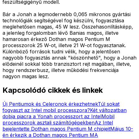
feszültségigényű modell.
Bár a Jonah a legmodernebb 0,065 mikronos gyártási
technológiák segítségével fog készülni, fogyasztása
meglehetősen magas, 45 W lesz. Összehasonlításképp,
a jelenleg forgalomban lévő Banias magos, illetve
hamarosan érkező Dothan magos Pentium M
processzorok 25 W-ot, illetve 21 W-ot fogyasztanak.
Különböző források tudni vélik, hogy a jelentősen
nagyobb fogyasztás annak "köszönhető", hogy a Jonah
elődeinél sokkal több tranzisztort rejt magában, illetve,
hogy rendszerbusz, illetve működési frekvenciája
nagyon magas lesz.
Kapcsolódó cikkek és linkek
Új Pentiumok és Celeronok érkezhetnek
Túl sokat
fogyaszt az Intel mobil processzora?
Két változatban
dobja piacra a Yonah processzort az Intel
Mobil
processzorok asztali számítógépekben
Az Intel
bejelentette Dothan magos Pentium M chipjeit
Május 10-
én érkezik a Dothan magos Pentium M
A