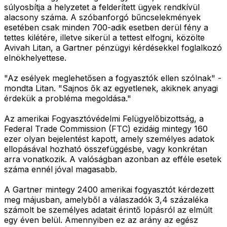
súlyosbítja a helyzetet a felderített ügyek rendkívül
alacsony száma. A szóbanforgó bűncselekmények
esetében csak minden 700-adik esetben derül fény a
tettes kilétére, illetve sikerül a tettest elfogni, közölte
Avivah Litan, a Gartner pénzügyi kérdésekkel foglalkozó
elnökhelyettese.
"Az esélyek meglehetősen a fogyasztók ellen szólnak" -
mondta Litan. "Sajnos ők az egyetlenek, akiknek anyagi
érdekük a probléma megoldása."
Az amerikai Fogyasztóvédelmi Felügyelőbizottság, a
Federal Trade Commission (FTC) ezidáig mintegy 160
ezer olyan bejelentést kapott, amely személyes adatok
ellopásával hozható összefüggésbe, vagy konkrétan
arra vonatkozik. A valóságban azonban az efféle esetek
száma ennél jóval magasabb.
A Gartner mintegy 2400 amerikai fogyasztót kérdezett
meg májusban, amelyből a válaszadók 3,4 százaléka
számolt be személyes adatait érintő lopásról az elmúlt
egy éven belül. Amennyiben ez az arány az egész