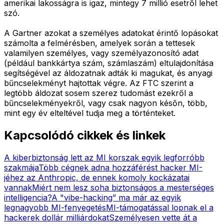
amerikai lakosságra is igaz, mintegy 7 millió esetről lehet
szó.
A Gartner azokat a személyes adatokat érintő lopásokat
számolta a felmérésben, amelyek során a tettesek
valamilyen személyes, vagy személyazonosító adat
(például bankkártya szám, számlaszám) eltulajdonítása
segítségével az áldozatnak adták ki magukat, és anyagi
bűncselekményt hajtottak végre. Az FTC szerint a
legtöbb áldozat sosem szerez tudomást ezekről a
bűncselekményekről, vagy csak nagyon későn, több,
mint egy év elteltével tudja meg a történteket.
Kapcsolódó cikkek és linkek
A kiberbiztonság lett az MI korszak egyik legforróbb
szakmája
Több cégnek adna hozzáférést hacker MI-
jéhez az Anthropic, de ennek komoly kockázatai
vannak
Miért nem lesz soha biztonságos a mesterséges
intelligencia?
A "vibe-hacking” ma már az egyik
legnagyobb MI-fenyegetés
MI-támogatással lopnak el a
hackerek dollár milliárdokat
Személyesen vette át a