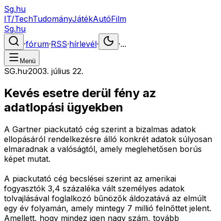
Sg.hu
IT/Tech
Tudomány
Játék
Autó
Film
Sg.hu
·
fórum
·
RSS
·
hírlevél
·
·
...
Menü
SG.hu
·
2003. július 22.
Kevés esetre derül fény az
adatlopási ügyekben
A Gartner piackutató cég szerint a bizalmas adatok
ellopásáról rendelkezésre álló konkrét adatok súlyosan
elmaradnak a valóságtól, amely meglehetősen borús
képet mutat.
A piackutató cég becslései szerint az amerikai
fogyasztók 3,4 százaléka vált személyes adatok
tolvajlásával foglalkozó bűnözők áldozatává az elmúlt
egy év folyamán, amely mintegy 7 millió felnőttet jelent.
Amellett, hogy mindez igen nagy szám, tovább