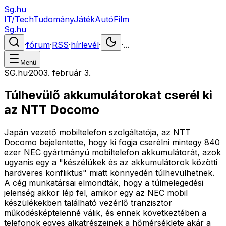
Sg.hu
IT/Tech
Tudomány
Játék
Autó
Film
Sg.hu
·
fórum
·
RSS
·
hírlevél
·
·
...
Menü
SG.hu
·
2003. február 3.
Túlhevülő akkumulátorokat cserél ki
az NTT Docomo
Japán vezető mobiltelefon szolgáltatója, az NTT
Docomo bejelentette, hogy ki fogja cserélni mintegy 840
ezer NEC gyártmányú mobiltelefon akkumulátorát, azok
ugyanis egy a "készélükek és az akkumulátorok közötti
hardveres konfliktus" miatt könnyedén túlhevülhetnek.
A cég munkatársai elmondták, hogy a túlmelegedési
jelenség akkor lép fel, amikor egy az NEC mobil
készülékekben található vezérlő tranzisztor
működésképtelenné válik, és ennek következtében a
telefonok egyes alkatrészeinek a hőmérséklete akár a