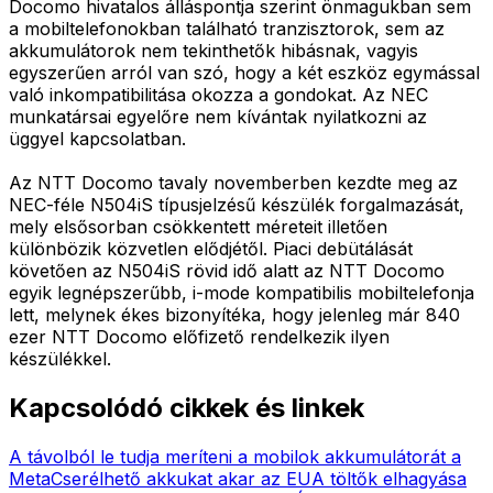
Docomo hivatalos álláspontja szerint önmagukban sem
a mobiltelefonokban található tranzisztorok, sem az
akkumulátorok nem tekinthetők hibásnak, vagyis
egyszerűen arról van szó, hogy a két eszköz egymással
való inkompatibilitása okozza a gondokat. Az NEC
munkatársai egyelőre nem kívántak nyilatkozni az
üggyel kapcsolatban.
Az NTT Docomo tavaly novemberben kezdte meg az
NEC-féle N504iS típusjelzésű készülék forgalmazását,
mely elsősorban csökkentett méreteit illetően
különbözik közvetlen elődjétől. Piaci debütálását
követően az N504iS rövid idő alatt az NTT Docomo
egyik legnépszerűbb, i-mode kompatibilis mobiltelefonja
lett, melynek ékes bizonyítéka, hogy jelenleg már 840
ezer NTT Docomo előfizető rendelkezik ilyen
készülékkel.
Kapcsolódó cikkek és linkek
A távolból le tudja meríteni a mobilok akkumulátorát a
Meta
Cserélhető akkukat akar az EU
A töltők elhagyása