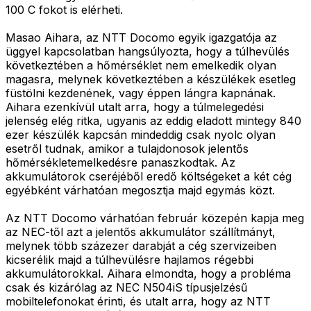
100 C fokot is elérheti.
Masao Aihara, az NTT Docomo egyik igazgatója az
üggyel kapcsolatban hangsúlyozta, hogy a túlhevülés
következtében a hőmérséklet nem emelkedik olyan
magasra, melynek következtében a készülékek esetleg
füstölni kezdenének, vagy éppen lángra kapnának.
Aihara ezenkívül utalt arra, hogy a túlmelegedési
jelenség elég ritka, ugyanis az eddig eladott mintegy 840
ezer készülék kapcsán mindeddig csak nyolc olyan
esetről tudnak, amikor a tulajdonosok jelentős
hőmérsékletemelkedésre panaszkodtak. Az
akkumulátorok cseréjéből eredő költségeket a két cég
egyébként várhatóan megosztja majd egymás közt.
Az NTT Docomo várhatóan február közepén kapja meg
az NEC-től azt a jelentős akkumulátor szállítmányt,
melynek több százezer darabját a cég szervizeiben
kicserélik majd a túlhevülésre hajlamos régebbi
akkumulátorokkal. Aihara elmondta, hogy a probléma
csak és kizárólag az NEC N504iS típusjelzésű
mobiltelefonokat érinti, és utalt arra, hogy az NTT