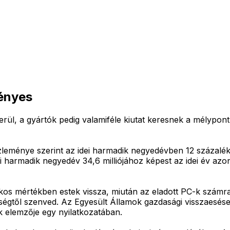
ményes
rül, a gyártók pedig valamiféle kiutat keresnek a mélypon
leménye szerint az idei harmadik negyedévben 12 százalékk
i harmadik negyedév 34,6 milliójához képest az idei év az
s mértékben estek vissza, miután az eladott PC-k számra 13
tségtől szenved. Az Egyesült Államok gazdasági visszaesése
 elemzője egy nyilatkozatában.