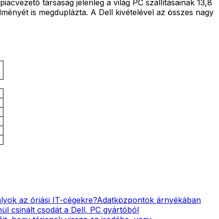
acvezető társaság jelenleg a világ PC szállításainak 13,8
ményét is megduplázta. A Dell kivételével az összes nagy
yok az óriási IT-cégekre?
Adatközpontok árnyékában
ül csinált csodát a Dell, PC gyártóból