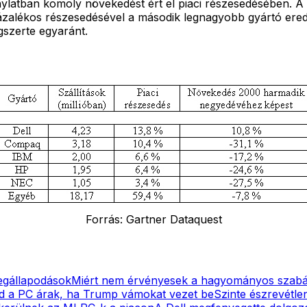
latban komoly növekedést ért el piaci részesedésében. A pi
zázalékos részesedésével a második legnagyobb gyártó ered
gszerte egyaránt.
Forrás: Gartner Dataquest
megállapodások
Miért nem érvényesek a hagyományos szabál
d a PC árak, ha Trump vámokat vezet be
Szinte észrevétlen