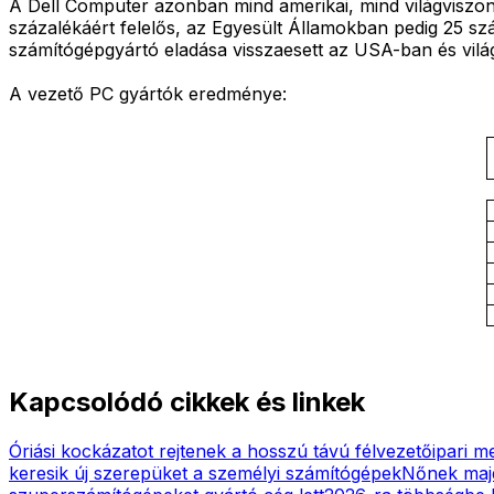
A Dell Computer azonban mind amerikai, mind világviszony
százalékáért felelős, az Egyesült Államokban pedig 25 s
számítógépgyártó eladása visszaesett az USA-ban és vilá
A vezető PC gyártók eredménye:
Kapcsolódó cikkek és linkek
Óriási kockázatot rejtenek a hosszú távú félvezetőipari 
keresik új szerepüket a személyi számítógépek
Nőnek maj