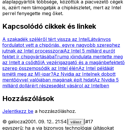
alaplapgyártók többsége, közöttük a piacvezető cégek
is, azért nem támogatják a chipkészletet, mert az Intel
perrel fenyegette meg őket.
Kapcsolódó cikkek és linkek
A szakadék széléről tért vissza az Intel
Látványos
fordulatot vett a chipóriás, egyre nagyobb szerephez
jutnak az Intel processzorai
Az Intel 5 milliárd eurót
fektet ír chipgyártásába
Trump jóindulata mentette meg
az Intelt a csődtől
A vezérigazgató és a magánbefektető
szerep összemosódik az Intel élén
Az Intel példáját
ismétli meg az MI-ipar?
Az Nvidia az Intelnek dobott
mentőövvel valójában magának épít hidat
Az Nvidia 5
milliárd dollárért részesedést vásárol az Intelben
Hozzászólások
Jelentkezz be
a hozzászóláshoz.
©
galocza
2001. 09. 12.
.
21:54
|
|
#
17
válasz
egyszerű: ha a via bizonyos technológiai újításokat