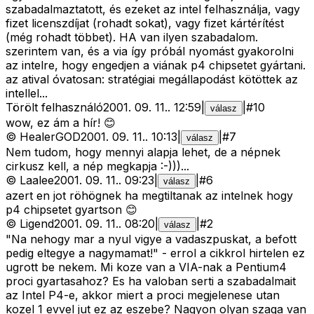
szabadalmaztatott, és ezeket az intel felhasználja, vagy
fizet licenszdíjat (rohadt sokat), vagy fizet kártérítést
(még rohadt többet). HA van ilyen szabadalom.
szerintem van, és a via így próbál nyomást gyakorolni
az intelre, hogy engedjen a viának p4 chipsetet gyártani.
az atival óvatosan: stratégiai megállapodást kötöttek az
intellel...
Törölt felhasználó
2001. 09. 11.
.
12:59
|
|
#
10
válasz
wow, ez ám a hír! 😊
©
HealerGOD
2001. 09. 11.
.
10:13
|
|
#
7
válasz
Nem tudom, hogy mennyi alapja lehet, de a népnek
cirkusz kell, a nép megkapja :-)))...
©
Laalee
2001. 09. 11.
.
09:23
|
|
#
6
válasz
azert en jot röhögnek ha megtiltanak az intelnek hogy
p4 chipsetet gyartson 😊
©
Ligend
2001. 09. 11.
.
08:20
|
|
#
2
válasz
"Na nehogy mar a nyul vigye a vadaszpuskat, a befott
pedig eltegye a nagymamat!" - errol a cikkrol hirtelen ez
ugrott be nekem. Mi koze van a VIA-nak a Pentium4
proci gyartasahoz? Es ha valoban serti a szabadalmait
az Intel P4-e, akkor miert a proci megjelenese utan
kozel 1 evvel jut ez az eszebe? Nagyon olyan szaga van