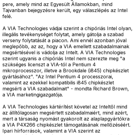
pere, amely mind az Egyesült Államokban, mind
Tajvanban bejegyzésre került, egy válaszlépés az Intel
felé.
A VIA Technologies vádjai szerint a chipóriás Intel olyan,
illegális tevékenységet folytat, amely gátolja a szabad
verseny folytatását a piacon. Ami ennél azonban jóval
meglepőbb, az az, hogy a VIA emellett szabadalmainak
megsértésével is vádolja az Intelt. A VIA Technologies
szerint ugyanis a chipóriás Intel nem szerezte meg "a
szükséges licenszt a VIA-tól a Pentium 4
mikroprocesszor, illetve a Brookdale (i845) chipkészlet
gyártásához". "Az Intel Pentium 4 processzorai,
valamint az ezekkel kompatibilis i845 chipkészlet
megsérti a VIA szabadalmait" - mondta Richard Brown,
a VIA marketingigazgatója.
A VIA Technologies kártérítést követel az Inteltől mind
az állítólagosan megsértett szabadalmaiért, mind azért,
mert a társaság nyomást gyakorolt az alaplapgyártókra
a VIA P4X266 chipkészlet támogatásának mellőzéséért.
Ipari hírforrások, valamint a VIA szerint az