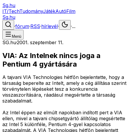
Sg.hu
IT/Tech
Tudomány
Játék
Autó
Film
Sg.hu
·
fórum
·
RSS
·
hírlevél
·
·
...
Menü
SG.hu
·
2001. szeptember 11.
VIA: Az Intelnek nincs joga a
Pentium 4 gyártására
A tajvani VIA Technologies hétfőn bejelentette, hogy a
társaság beperelte az Intelt, amely a cég állítása szerint
törvénytelen lépéseket tesz a konkurencia
visszaszorítására, ráadásul megsértette a társaság
szabadalmait.
Az Intel éppen az elmúlt napokban indított pert a VIA
ellen, mivel a tajvani chipsetgyártó állítólag megsértette
az Intel 5 különféle, Pentium 4-gyel kapcsolatos
szabadalmát. A VIA Technologies hétfőn bejelentett