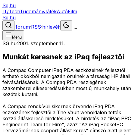
Sg.hu
IT/Tech
Tudomány
Játék
Autó
Film
Sg.hu
·
fórum
·
RSS
·
hírlevél
·
·
...
Menü
SG.hu
·
2001. szeptember 11.
Munkát keresnek az iPaq fejlesztői
A Compaq Computer iPaq PDA eszközeinek fejlesztői
érthető okokból nemigazán örülnek a társaság HP általi
felvásárlásának. A Compaq PDA részlegének
szakemberei elkeseredésükben most új munkahely után
kezdtek kutatni.
A Compaq rendkívüli sikernek örvendő iPaq PDA
eszközének fejlesztői a The Vault weboldalon tették
közzé álláskereső hirdetésüket. A hirdetés az "iPaq PPC
Engineerint Team for Hire", azaz "Az iPaq PocketPC
Tervezőmérnök csoport állást keres" címszó alatt jelent