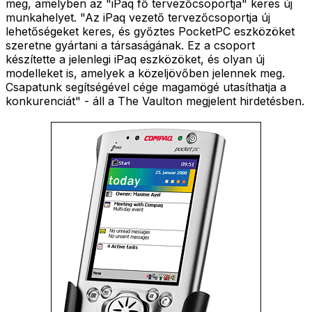
meg, amelyben az "iPaq fő tervezőcsoportja" keres új
munkahelyet. "Az iPaq vezető tervezőcsoportja új
lehetőségeket keres, és győztes PocketPC eszközöket
szeretne gyártani a társaságának. Ez a csoport
készítette a jelenlegi iPaq eszközöket, és olyan új
modelleket is, amelyek a közeljövőben jelennek meg.
Csapatunk segítségével cége magamögé utasíthatja a
konkurenciát" - áll a The Vaulton megjelent hirdetésben.