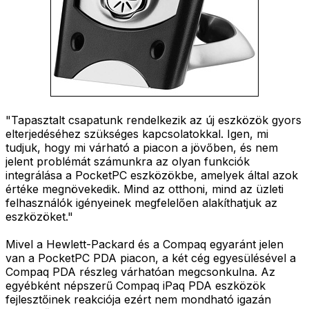
"Tapasztalt csapatunk rendelkezik az új eszközök gyors
elterjedéséhez szükséges kapcsolatokkal. Igen, mi
tudjuk, hogy mi várható a piacon a jövőben, és nem
jelent problémát számunkra az olyan funkciók
integrálása a PocketPC eszközökbe, amelyek által azok
értéke megnövekedik. Mind az otthoni, mind az üzleti
felhasználók igényeinek megfelelően alakíthatjuk az
eszközöket."
Mivel a Hewlett-Packard és a Compaq egyaránt jelen
van a PocketPC PDA piacon, a két cég egyesülésével a
Compaq PDA részleg várhatóan megcsonkulna. Az
egyébként népszerű Compaq iPaq PDA eszközök
fejlesztőinek reakciója ezért nem mondható igazán