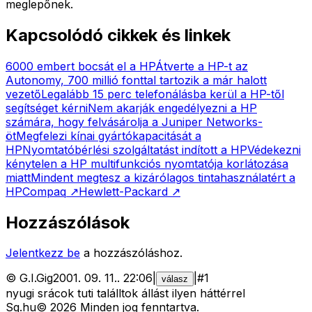
meglepőnek.
Kapcsolódó cikkek és linkek
6000 embert bocsát el a HP
Átverte a HP-t az
Autonomy, 700 millió fonttal tartozik a már halott
vezető
Legalább 15 perc telefonálásba kerül a HP-től
segítséget kérni
Nem akarják engedélyezni a HP
számára, hogy felvásárolja a Juniper Networks-
öt
Megfelezi kínai gyártókapacitását a
HP
Nyomtatóbérlési szolgáltatást indított a HP
Védekezni
kénytelen a HP multifunkciós nyomtatója korlátozása
miatt
Mindent megtesz a kizárólagos tintahasználatért a
HP
Compaq
↗
Hewlett-Packard
↗
Hozzászólások
Jelentkezz be
a hozzászóláshoz.
©
G.I.Gig
2001. 09. 11.
.
22:06
|
|
#
1
válasz
nyugi srácok tuti találltok állást ilyen háttérrel
Sg
.hu
©
2026
Minden jog fenntartva.