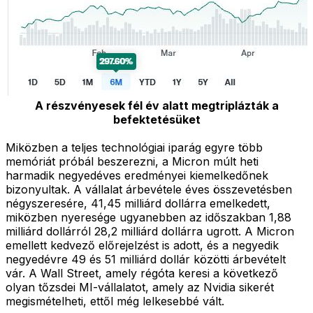
A részvényesek fél év alatt megtriplázták a
befektetésüket
Miközben a teljes technológiai iparág egyre több
memóriát próbál beszerezni, a Micron múlt heti
harmadik negyedéves eredményei kiemelkedőnek
bizonyultak. A vállalat árbevétele éves összevetésben
négyszeresére, 41,45 milliárd dollárra emelkedett,
miközben nyeresége ugyanebben az időszakban 1,88
milliárd dollárról 28,2 milliárd dollárra ugrott. A Micron
emellett kedvező előrejelzést is adott, és a negyedik
negyedévre 49 és 51 milliárd dollár közötti árbevételt
vár. A Wall Street, amely régóta keresi a következő
olyan tőzsdei MI-vállalatot, amely az Nvidia sikerét
megismételheti, ettől még lelkesebbé vált.