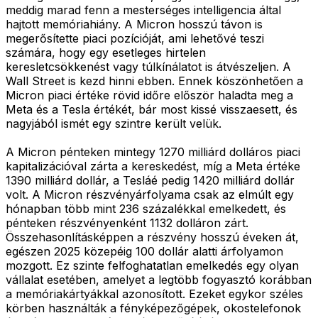
meddig marad fenn a mesterséges intelligencia által
hajtott memóriahiány. A Micron hosszú távon is
megerősítette piaci pozícióját, ami lehetővé teszi
számára, hogy egy esetleges hirtelen
keresletcsökkenést vagy túlkínálatot is átvészeljen. A
Wall Street is kezd hinni ebben. Ennek köszönhetően a
Micron piaci értéke rövid időre először haladta meg a
Meta és a Tesla értékét, bár most kissé visszaesett, és
nagyjából ismét egy szintre került velük.
A Micron pénteken mintegy 1270 milliárd dolláros piaci
kapitalizációval zárta a kereskedést, míg a Meta értéke
1390 milliárd dollár, a Tesláé pedig 1420 milliárd dollár
volt. A Micron részvényárfolyama csak az elmúlt egy
hónapban több mint 236 százalékkal emelkedett, és
pénteken részvényenként 1132 dolláron zárt.
Összehasonlításképpen a részvény hosszú éveken át,
egészen 2025 közepéig 100 dollár alatti árfolyamon
mozgott. Ez szinte felfoghatatlan emelkedés egy olyan
vállalat esetében, amelyet a legtöbb fogyasztó korábban
a memóriakártyákkal azonosított. Ezeket egykor széles
körben használták a fényképezőgépek, okostelefonok