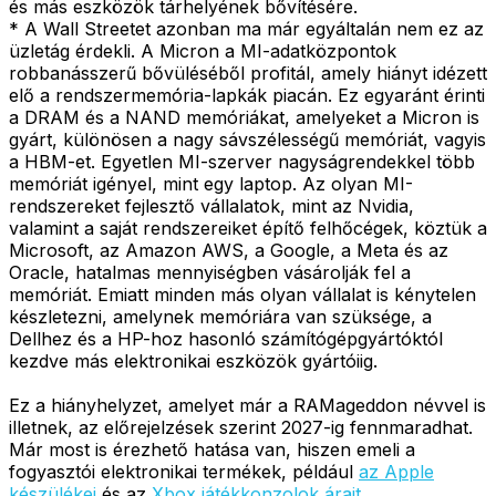
és más eszközök tárhelyének bővítésére.
* A Wall Streetet azonban ma már egyáltalán nem ez az
üzletág érdekli. A Micron a MI-adatközpontok
robbanásszerű bővüléséből profitál, amely hiányt idézett
elő a rendszermemória-lapkák piacán. Ez egyaránt érinti
a DRAM és a NAND memóriákat, amelyeket a Micron is
gyárt, különösen a nagy sávszélességű memóriát, vagyis
a HBM-et. Egyetlen MI-szerver nagyságrendekkel több
memóriát igényel, mint egy laptop. Az olyan MI-
rendszereket fejlesztő vállalatok, mint az Nvidia,
valamint a saját rendszereiket építő felhőcégek, köztük a
Microsoft, az Amazon AWS, a Google, a Meta és az
Oracle, hatalmas mennyiségben vásárolják fel a
memóriát. Emiatt minden más olyan vállalat is kénytelen
készletezni, amelynek memóriára van szüksége, a
Dellhez és a HP-hoz hasonló számítógépgyártóktól
kezdve más elektronikai eszközök gyártóiig.
Ez a hiányhelyzet, amelyet már a RAMageddon névvel is
illetnek, az előrejelzések szerint 2027-ig fennmaradhat.
Már most is érezhető hatása van, hiszen emeli a
fogyasztói elektronikai termékek, például
az Apple
készülékei
és az
Xbox játékkonzolok árait
.