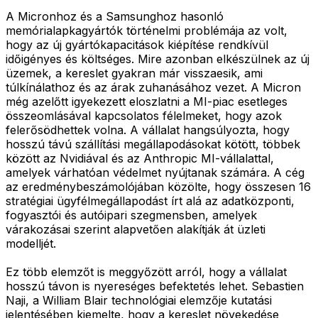
A Micronhoz és a Samsunghoz hasonló
memórialapkagyártók történelmi problémája az volt,
hogy az új gyártókapacitások kiépítése rendkívül
időigényes és költséges. Mire azonban elkészülnek az új
üzemek, a kereslet gyakran már visszaesik, ami
túlkínálathoz és az árak zuhanásához vezet. A Micron
még azelőtt igyekezett eloszlatni a MI-piac esetleges
összeomlásával kapcsolatos félelmeket, hogy azok
felerősödhettek volna. A vállalat hangsúlyozta, hogy
hosszú távú szállítási megállapodásokat kötött, többek
között az Nvidiával és az Anthropic MI-vállalattal,
amelyek várhatóan védelmet nyújtanak számára. A cég
az eredménybeszámolójában közölte, hogy összesen 16
stratégiai ügyfélmegállapodást írt alá az adatközponti,
fogyasztói és autóipari szegmensben, amelyek
várakozásai szerint alapvetően alakítják át üzleti
modelljét.
Ez több elemzőt is meggyőzött arról, hogy a vállalat
hosszú távon is nyereséges befektetés lehet. Sebastien
Naji, a William Blair technológiai elemzője kutatási
jelentésében kiemelte, hogy a kereslet növekedése