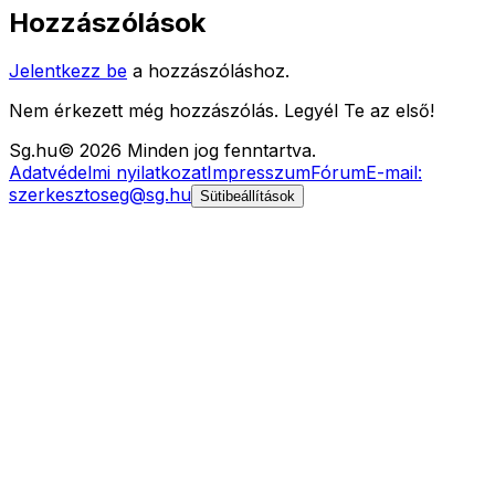
Hozzászólások
Jelentkezz be
a hozzászóláshoz.
Nem érkezett még hozzászólás. Legyél Te az első!
Sg
.hu
©
2026
Minden jog fenntartva.
Adatvédelmi nyilatkozat
Impresszum
Fórum
E-mail:
szerkesztoseg@sg.hu
Sütibeállítások