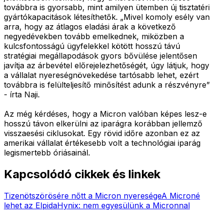
továbbra is gyorsabb, mint amilyen ütemben új tisztatéri
gyártókapacitások létesíthetők. „Mivel komoly esély van
arra, hogy az átlagos eladási árak a következő
negyedévekben tovább emelkednek, miközben a
kulcsfontosságú ügyfelekkel kötött hosszú távú
stratégiai megállapodások gyors bővülése jelentősen
javítja az árbevétel előrejelezhetőségét, úgy látjuk, hogy
a vállalat nyereségnövekedése tartósabb lehet, ezért
továbbra is felülteljesítő minősítést adunk a részvényre”
- írta Naji.
Az még kérdéses, hogy a Micron valóban képes lesz-e
hosszú távon elkerülni az iparágra korábban jellemző
visszaesési ciklusokat. Egy rövid időre azonban ez az
amerikai vállalat értékesebb volt a technológiai iparág
legismertebb óriásainál.
Kapcsolódó cikkek és linkek
Tizenötszörösére nőtt a Micron nyeresége
A Microné
lehet az Elpida
Hynix: nem egyesülünk a Micronnal