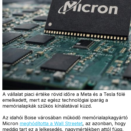
A vállalat piaci értéke rövid időre a Meta és a Tesla fölé
emelkedett, mert az egész technológiai iparág a
memórialapkák szűkös kínálatával küzd.
Az idahói Boise városában működő memórialapkagyártó
Micron
meghódította a Wall Streetet
, az azonban, hogy
meddig tart ez a lelkesedés, nagymértékben attól függ,