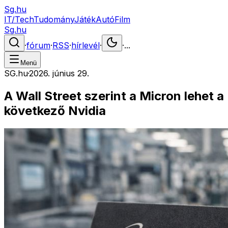
Sg.hu
IT/Tech
Tudomány
Játék
Autó
Film
Sg.hu
·
fórum
·
RSS
·
hírlevél
·
·
...
Menü
SG.hu
·
2026. június 29.
A Wall Street szerint a Micron lehet a
következő Nvidia