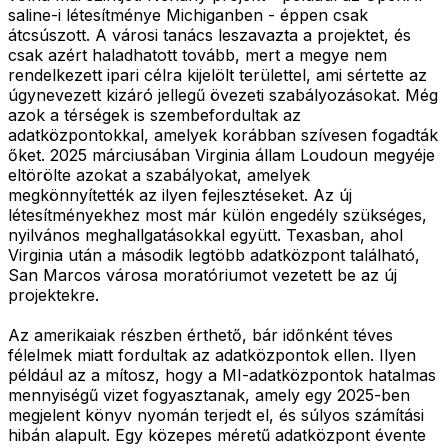
saline-i létesítménye Michiganben - éppen csak
átcsúszott. A városi tanács leszavazta a projektet, és
csak azért haladhatott tovább, mert a megye nem
rendelkezett ipari célra kijelölt területtel, ami sértette az
úgynevezett kizáró jellegű övezeti szabályozásokat. Még
azok a térségek is szembefordultak az
adatközpontokkal, amelyek korábban szívesen fogadták
őket. 2025 márciusában Virginia állam Loudoun megyéje
eltörölte azokat a szabályokat, amelyek
megkönnyítették az ilyen fejlesztéseket. Az új
létesítményekhez most már külön engedély szükséges,
nyilvános meghallgatásokkal együtt. Texasban, ahol
Virginia után a második legtöbb adatközpont található,
San Marcos városa moratóriumot vezetett be az új
projektekre.
Az amerikaiak részben érthető, bár időnként téves
félelmek miatt fordultak az adatközpontok ellen. Ilyen
például az a mítosz, hogy a MI-adatközpontok hatalmas
mennyiségű vizet fogyasztanak, amely egy 2025-ben
megjelent könyv nyomán terjedt el, és súlyos számítási
hibán alapult. Egy közepes méretű adatközpont évente