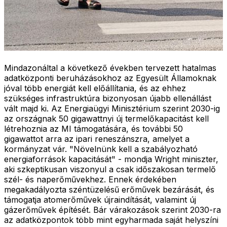
Mindazonáltal a következő években tervezett hatalmas
adatközponti beruházásokhoz az Egyesült Államoknak
jóval több energiát kell előállítania, és az ehhez
szükséges infrastruktúra bizonyosan újabb ellenállást
vált majd ki. Az Energiaügyi Minisztérium szerint 2030-ig
az országnak 50 gigawattnyi új termelőkapacitást kell
létrehoznia az MI támogatására, és további 50
gigawattot arra az ipari reneszánszra, amelyet a
kormányzat vár. "Növelnünk kell a szabályozható
energiaforrások kapacitását" - mondja Wright miniszter,
aki szkeptikusan viszonyul a csak időszakosan termelő
szél- és naperőművekhez. Ennek érdekében
megakadályozta széntüzelésű erőművek bezárását, és
támogatja atomerőművek újraindítását, valamint új
gázerőművek építését. Bár várakozások szerint 2030-ra
az adatközpontok több mint egyharmada saját helyszíni