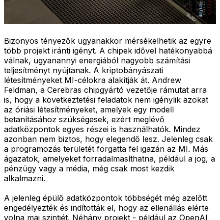
Bizonyos tényezők ugyanakkor mérsékelhetik az egyre
több projekt iránti igényt. A chipek idővel hatékonyabbá
válnak, ugyanannyi energiából nagyobb számítási
teljesítményt nyújtanak. A kriptobányászati
létesítményeket MI-célokra alakítják át. Andrew
Feldman, a Cerebras chipgyártó vezetője rámutat arra
is, hogy a következtetési feladatok nem igénylik azokat
az óriási létesítményeket, amelyek egy modell
betanításához szükségesek, ezért meglévő
adatközpontok egyes részei is használhatók. Mindez
azonban nem biztos, hogy elegendő lesz. Jelenleg csak
a programozás területét forgatta fel igazán az MI. Más
ágazatok, amelyeket forradalmasíthatna, például a jog, a
pénzügy vagy a média, még csak most kezdik
alkalmazni.
A jelenleg épülő adatközpontok többségét még azelőtt
engedélyezték és indították el, hogy az ellenállás elérte
volna mai szintjét. Néhány projekt - például az OpenAI