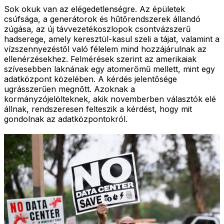
Sok okuk van az elégedetlenségre. Az épületek
csúfsága, a generátorok és hűtőrendszerek állandó
zúgása, az új távvezetékoszlopok csontvázszerű
hadserege, amely keresztül-kasul szeli a tájat, valamint a
vízszennyezéstől való félelem mind hozzájárulnak az
ellenérzésekhez. Felmérések szerint az amerikaiak
szívesebben laknának egy atomerőmű mellett, mint egy
adatközpont közelében. A kérdés jelentősége
ugrásszerűen megnőtt. Azoknak a
kormányzójelölteknek, akik novemberben választók elé
állnak, rendszeresen felteszik a kérdést, hogy mit
gondolnak az adatközpontokról.