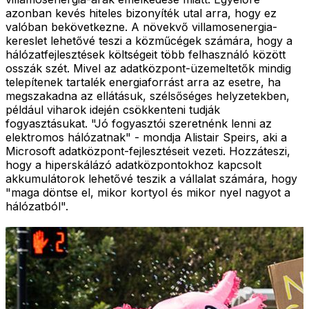
azonban kevés hiteles bizonyíték utal arra, hogy ez
valóban bekövetkezne. A növekvő villamosenergia-
kereslet lehetővé teszi a közműcégek számára, hogy a
hálózatfejlesztések költségeit több felhasználó között
osszák szét. Mivel az adatközpont-üzemeltetők mindig
telepítenek tartalék energiaforrást arra az esetre, ha
megszakadna az ellátásuk, szélsőséges helyzetekben,
például viharok idején csökkenteni tudják
fogyasztásukat. "Jó fogyasztói szeretnénk lenni az
elektromos hálózatnak" - mondja Alistair Speirs, aki a
Microsoft adatközpont-fejlesztéseit vezeti. Hozzáteszi,
hogy a hiperskálázó adatközpontokhoz kapcsolt
akkumulátorok lehetővé teszik a vállalat számára, hogy
"maga döntse el, mikor kortyol és mikor nyel nagyot a
hálózatból".