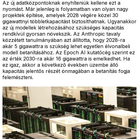
Az új adatközpontoknak enyhíteniük kellene ezt a
nyomást. Már jelenleg is folyamatban van olyan nagy
projektek építése, amelyek 2028 végére közel 30
gigawattnyi többletkapacitást biztosíthatnak. Ugyanakkor
az új modellek létrehozásához szükséges kapacitás
rendkívül gyorsan növekszik. Az Anthropic tavaly
közzétett tanulmányában azt állította, hogy 2028-ra
akár 5 gigawattra is szükség lehet egyetlen élvonalbeli
modell betanításához. Az Epoch AI kutatócég szerint ez
az érték 2030-ra akár 16 gigawattra is emelkedhet. Ha
ez igaz, akkor a következő években üzembe álló
kapacitás jelentős részét önmagában a betanítás fogja
felemészteni.