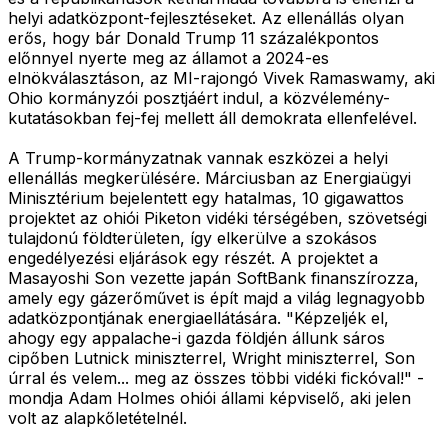
helyi adatközpont-fejlesztéseket. Az ellenállás olyan
erős, hogy bár Donald Trump 11 százalékpontos
előnnyel nyerte meg az államot a 2024-es
elnökválasztáson, az MI-rajongó Vivek Ramaswamy, aki
Ohio kormányzói posztjáért indul, a közvélemény-
kutatásokban fej-fej mellett áll demokrata ellenfelével.
A Trump-kormányzatnak vannak eszközei a helyi
ellenállás megkerülésére. Márciusban az Energiaügyi
Minisztérium bejelentett egy hatalmas, 10 gigawattos
projektet az ohiói Piketon vidéki térségében, szövetségi
tulajdonú földterületen, így elkerülve a szokásos
engedélyezési eljárások egy részét. A projektet a
Masayoshi Son vezette japán SoftBank finanszírozza,
amely egy gázerőművet is épít majd a világ legnagyobb
adatközpontjának energiaellátására. "Képzeljék el,
ahogy egy appalache-i gazda földjén állunk sáros
cipőben Lutnick miniszterrel, Wright miniszterrel, Son
úrral és velem... meg az összes többi vidéki fickóval!" -
mondja Adam Holmes ohiói állami képviselő, aki jelen
volt az alapkőletételnél.