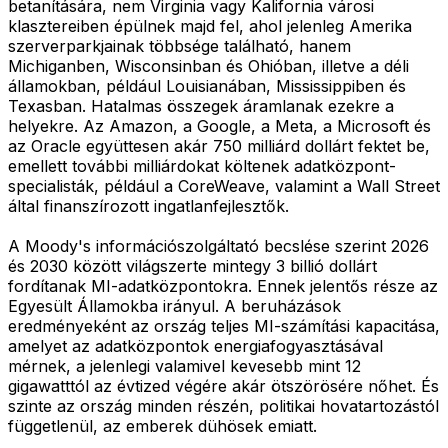
betanítására, nem Virginia vagy Kalifornia városi
klasztereiben épülnek majd fel, ahol jelenleg Amerika
szerverparkjainak többsége található, hanem
Michiganben, Wisconsinban és Ohióban, illetve a déli
államokban, például Louisianában, Mississippiben és
Texasban. Hatalmas összegek áramlanak ezekre a
helyekre. Az Amazon, a Google, a Meta, a Microsoft és
az Oracle együttesen akár 750 milliárd dollárt fektet be,
emellett további milliárdokat költenek adatközpont-
specialisták, például a CoreWeave, valamint a Wall Street
által finanszírozott ingatlanfejlesztők.
A Moody's információszolgáltató becslése szerint 2026
és 2030 között világszerte mintegy 3 billió dollárt
fordítanak MI-adatközpontokra. Ennek jelentős része az
Egyesült Államokba irányul. A beruházások
eredményeként az ország teljes MI-számítási kapacitása,
amelyet az adatközpontok energiafogyasztásával
mérnek, a jelenlegi valamivel kevesebb mint 12
gigawatttól az évtized végére akár ötszörösére nőhet. És
szinte az ország minden részén, politikai hovatartozástól
függetlenül, az emberek dühösek emiatt.