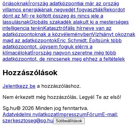
óriásoknak
Írország adatközpontjai már az ország
villamos energiájának negyedét fogyasztják
Rekordot
dönt az MI-re költött összeg és nincs jele a
lassulásnak
Globális szakadék alakult ki a mesterséges
intelligencia terén
Katasztrófális hírneve van az
adatközpontoknak a közvéleményben
Vízhiányt okoznak
majd az adatközpontok
Eric Schmidt: Építsünk több
adatközpontot, úgysem fogjuk elérni a
klímacélokat
Írország nagyon szeretne még több
adatközpontot, de nincsenek meg ehhez a feltételek
Hozzászólások
Jelentkezz be
a hozzászóláshoz.
Nem érkezett még hozzászólás. Legyél Te az első!
Sg
.hu
©
2026
Minden jog fenntartva.
Adatvédelmi nyilatkozat
Impresszum
Fórum
E-mail:
szerkesztoseg@sg.hu
Sütibeállítások