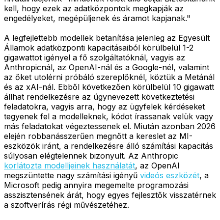
kell, hogy ezek az adatközpontok megkapják az
engedélyeket, megépüljenek és áramot kapjanak."
A legfejlettebb modellek betanítása jelenleg az Egyesült
Államok adatközponti kapacitásaiból körülbelül 1-2
gigawattot igényel a fő szolgáltatóknál, vagyis az
Anthropicnál, az OpenAI-nál és a Google-nél, valamint
az őket utolérni próbáló szereplőknél, köztük a Metánál
és az xAI-nál. Ebből következően körülbelül 10 gigawatt
állhat rendelkezésre az úgynevezett következtetési
feladatokra, vagyis arra, hogy az ügyfelek kérdéseket
tegyenek fel a modelleknek, kódot írassanak velük vagy
más feladatokat végeztessenek el. Miután azonban 2026
elején robbanásszerűen megnőtt a kereslet az MI-
eszközök iránt, a rendelkezésre álló számítási kapacitás
súlyosan elégtelennek bizonyult. Az Anthropic
korlátozta modelljeinek használatát
, az OpenAI
megszüntette nagy számítási igényű
videós eszközét
, a
Microsoft pedig annyira megemelte programozási
asszisztensének árát, hogy egyes fejlesztők visszatérnek
a szoftverírás régi művészetéhez.