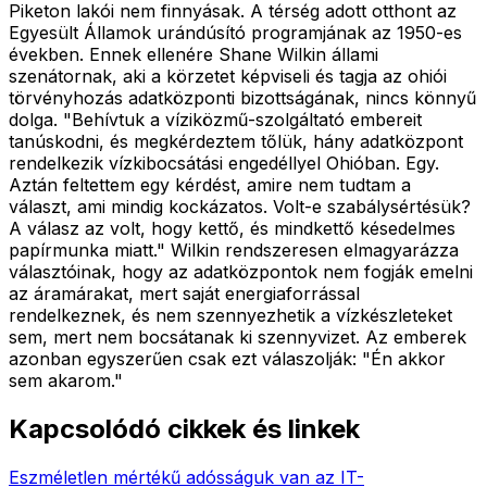
Piketon lakói nem finnyásak. A térség adott otthont az
Egyesült Államok urándúsító programjának az 1950-es
években. Ennek ellenére Shane Wilkin állami
szenátornak, aki a körzetet képviseli és tagja az ohiói
törvényhozás adatközponti bizottságának, nincs könnyű
dolga. "Behívtuk a víziközmű-szolgáltató embereit
tanúskodni, és megkérdeztem tőlük, hány adatközpont
rendelkezik vízkibocsátási engedéllyel Ohióban. Egy.
Aztán feltettem egy kérdést, amire nem tudtam a
választ, ami mindig kockázatos. Volt-e szabálysértésük?
A válasz az volt, hogy kettő, és mindkettő késedelmes
papírmunka miatt." Wilkin rendszeresen elmagyarázza
választóinak, hogy az adatközpontok nem fogják emelni
az áramárakat, mert saját energiaforrással
rendelkeznek, és nem szennyezhetik a vízkészleteket
sem, mert nem bocsátanak ki szennyvizet. Az emberek
azonban egyszerűen csak ezt válaszolják: "Én akkor
sem akarom."
Kapcsolódó cikkek és linkek
Eszméletlen mértékű adósságuk van az IT-