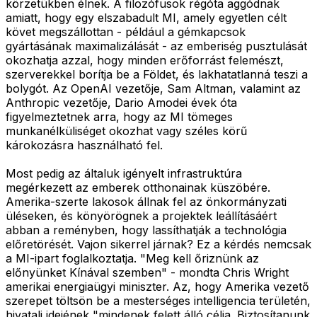
körzetükben élnek. A filozófusok régóta aggódnak
amiatt, hogy egy elszabadult MI, amely egyetlen célt
követ megszállottan - például a gémkapcsok
gyártásának maximalizálását - az emberiség pusztulását
okozhatja azzal, hogy minden erőforrást felemészt,
szerverekkel borítja be a Földet, és lakhatatlanná teszi a
bolygót. Az OpenAI vezetője, Sam Altman, valamint az
Anthropic vezetője, Dario Amodei évek óta
figyelmeztetnek arra, hogy az MI tömeges
munkanélküliséget okozhat vagy széles körű
károkozásra használható fel.
Most pedig az általuk igényelt infrastruktúra
megérkezett az emberek otthonainak küszöbére.
Amerika-szerte lakosok állnak fel az önkormányzati
üléseken, és könyörögnek a projektek leállításáért
abban a reményben, hogy lassíthatják a technológia
előretörését. Vajon sikerrel járnak? Ez a kérdés nemcsak
a MI-ipart foglalkoztatja. "Meg kell őriznünk az
előnyünket Kínával szemben" - mondta Chris Wright
amerikai energiaügyi miniszter. Az, hogy Amerika vezető
szerepet töltsön be a mesterséges intelligencia területén,
hivatali idejének "mindenek felett álló célja. Biztosítanunk