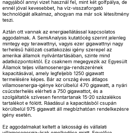
nagyjából annyi vizet használ fel, mint két golfpálya, de
ennél jóval kevesebbet, ha víz-visszaforgató
technológiát alkalmaz, ahogyan ma már sok létesítmény
teszi.
Aztán ott vannak az energiaellátással kapcsolatos
aggodalmak. A SemiAnalysis kutatócég szerint jelenleg
mintegy egy terawattnyi, vagyis ezer gigawattnyi nagy
terhelésű hálózati csatlakozási igény szerepel az
amerikai államok nyilvántartásában, szinte mind
adatközpontoktól. Ez csaknem megegyezik az Egyesült
Államok teljes villamosenergia-rendszerének
kapacitásával, amely legfeljebb 1250 gigawatt
termelésére képes. Bár az ország éves átlagos
villamosenergia-igénye körülbelül 470 gigawatt, a nyári
csúcsterhelés elérheti a 750 gigawattot, és a
szolgáltatók szívesen fenntartanak 15-20 százalékos
tartalékot e fölött. Ráadásul a kapacitásból csupán
körülbelül 975 gigawatt áll megbízhatóan rendelkezésre
igény esetén.
Ez aggodalmakat keltett a lakossági és vállalati
villamosenergia-árak emelkedése miatt. Egyelőre