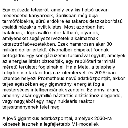
Egy csúszda tetejéről, amely egy kis hátsó udvari
medencébe kanyarodik, áprilisban még buja
termőföldekre, sűrű erdőkre és takaros deszkaborítású
családi házakra nyílt kilátás. Most azonban hat
hatalmas, időjárásálló sátor látható, olyanok,
amilyeneket segélyszervezetek alkalmaznak
katasztrófaövezetekben. Ezek hamarosan akár 30
milliárd dollár értékű, élvonalbeli chipeket fognak
befogadni. Egy sor gázüzemű turbinával együtt, amelyek
az energiaellátást biztosítják, egy repülőtéri terminál
méretű területet foglalnak el. Ha a Meta, a telephely
tulajdonosa tartani tudja az ütemtervet, és 2026-ban
üzembe helyezi Prometheus nevű adatközpontját, akkor
teljes egészében egy gigawattnyi energiát fog a
mesterséges intelligenciának szentelni. Ez annyi áram,
amennyi akár egymillió háztartás ellátásához elegendő,
vagy nagyjából egy nagy nukleáris reaktor
teljesítményének felel meg.
A jövő gigantikus adatközpontjai, amelyek 2030-ra
képesek lesznek a legfejlettebb MI-modellek