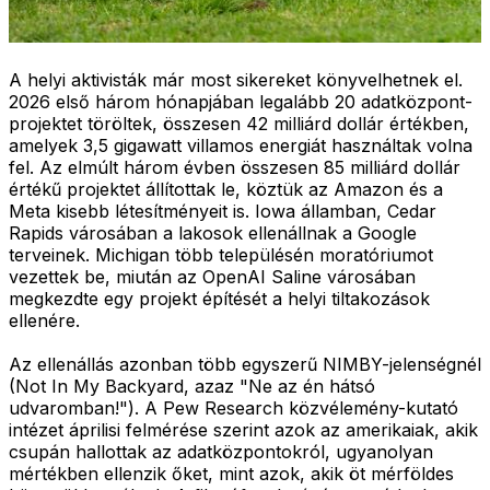
A helyi aktivisták már most sikereket könyvelhetnek el.
2026 első három hónapjában legalább 20 adatközpont-
projektet töröltek, összesen 42 milliárd dollár értékben,
amelyek 3,5 gigawatt villamos energiát használtak volna
fel. Az elmúlt három évben összesen 85 milliárd dollár
értékű projektet állítottak le, köztük az Amazon és a
Meta kisebb létesítményeit is. Iowa államban, Cedar
Rapids városában a lakosok ellenállnak a Google
terveinek. Michigan több településén moratóriumot
vezettek be, miután az OpenAI Saline városában
megkezdte egy projekt építését a helyi tiltakozások
ellenére.
Az ellenállás azonban több egyszerű NIMBY-jelenségnél
(Not In My Backyard, azaz "Ne az én hátsó
udvaromban!"). A Pew Research közvélemény-kutató
intézet áprilisi felmérése szerint azok az amerikaiak, akik
csupán hallottak az adatközpontokról, ugyanolyan
mértékben ellenzik őket, mint azok, akik öt mérföldes