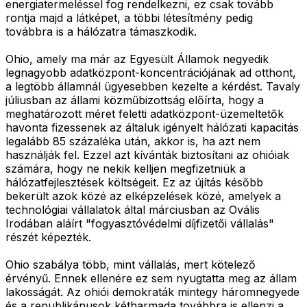
energiatermeléssel fog rendelkezni, ez csak tovább
rontja majd a látképet, a többi létesítmény pedig
továbbra is a hálózatra támaszkodik.
Ohio, amely ma már az Egyesült Államok negyedik
legnagyobb adatközpont-koncentrációjának ad otthont,
a legtöbb államnál ügyesebben kezelte a kérdést. Tavaly
júliusban az állami közműbizottság előírta, hogy a
meghatározott méret feletti adatközpont-üzemeltetők
havonta fizessenek az általuk igényelt hálózati kapacitás
legalább 85 százaléka után, akkor is, ha azt nem
használják fel. Ezzel azt kívánták biztosítani az ohióiak
számára, hogy ne nekik kelljen megfizetniük a
hálózatfejlesztések költségeit. Ez az újítás később
bekerült azok közé az elképzelések közé, amelyek a
technológiai vállalatok által márciusban az Ovális
Irodában aláírt "fogyasztóvédelmi díjfizetői vállalás"
részét képezték.
Ohio szabálya több, mint vállalás, mert kötelező
érvényű. Ennek ellenére ez sem nyugtatta meg az állam
lakosságát. Az ohiói demokraták mintegy háromnegyede
és a republikánusok kétharmada továbbra is ellenzi a