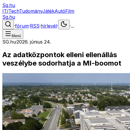
Sg.hu
IT/Tech
Tudomány
Játék
Autó
Film
Sg.hu
·
fórum
·
RSS
·
hírlevél
·
·
...
Menü
SG.hu
·
2026. június 24.
Az adatközpontok elleni ellenállás
veszélybe sodorhatja a MI-boomot