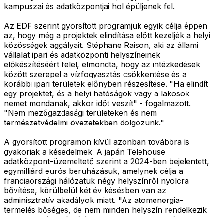
kampuszai és adatközpontjai hol épüljenek fel.
Az EDF szerint gyorsított programjuk egyik célja éppen
az, hogy még a projektek elindítása előtt kezeljék a helyi
közösségek aggályait. Stéphane Raison, aki az állami
vállalat ipari és adatközponti helyszíneinek
előkészítéséért felel, elmondta, hogy az intézkedések
között szerepel a vízfogyasztás csökkentése és a
korábbi ipari területek előnyben részesítése. "Ha elindít
egy projektet, és a helyi hatóságok vagy a lakosok
nemet mondanak, akkor időt veszít" - fogalmazott.
"Nem mezőgazdasági területeken és nem
természetvédelmi övezetekben dolgozunk."
A gyorsított programon kívül azonban továbbra is
gyakoriak a késedelmek. A japán Telehouse
adatközpont-üzemeltető szerint a 2024-ben bejelentett,
egymilliárd eurós beruházásuk, amelynek célja a
franciaországi hálózatuk négy helyszínről nyolcra
bővítése, körülbelül két év késésben van az
adminisztratív akadályok miatt. "Az atomenergia-
termelés bőséges, de nem minden helyszín rendelkezik