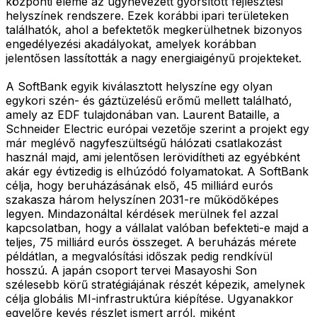
központi eleme az úgynevezett gyorsított fejlesztési
helyszínek rendszere. Ezek korábbi ipari területeken
találhatók, ahol a befektetők megkerülhetnek bizonyos
engedélyezési akadályokat, amelyek korábban
jelentősen lassították a nagy energiaigényű projekteket.
A SoftBank egyik kiválasztott helyszíne egy olyan
egykori szén- és gáztüzelésű erőmű mellett található,
amely az EDF tulajdonában van. Laurent Bataille, a
Schneider Electric európai vezetője szerint a projekt egy
már meglévő nagyfeszültségű hálózati csatlakozást
használ majd, ami jelentősen lerövidítheti az egyébként
akár egy évtizedig is elhúzódó folyamatokat. A SoftBank
célja, hogy beruházásának első, 45 milliárd eurós
szakasza három helyszínen 2031-re működőképes
legyen. Mindazonáltal kérdések merülnek fel azzal
kapcsolatban, hogy a vállalat valóban befekteti-e majd a
teljes, 75 milliárd eurós összeget. A beruházás mérete
példátlan, a megvalósítási időszak pedig rendkívül
hosszú. A japán csoport tervei Masayoshi Son
szélesebb körű stratégiájának részét képezik, amelynek
célja globális MI-infrastruktúra kiépítése. Ugyanakkor
egyelőre kevés részlet ismert arról, miként