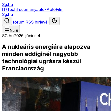
Sg.hu
IT/Tech
Tudomány
Játék
Autó
Film
Sg.hu
·
fórum
·
RSS
·
hírlevél
·
·
...
Menü
SG.hu
·
2026. június 4.
A nukleáris energiára alapozva
minden eddiginél nagyobb
technológiai ugrásra készül
Franciaország