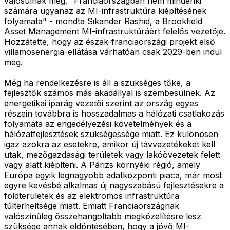
valósulnak meg. "Franciaországban nem mindenki
számára ugyanaz az MI-infrastruktúra kiépítésének
folyamata" - mondta Sikander Rashid, a Brookfield
Asset Management MI-infrastruktúráért felelős vezetője.
Hozzátette, hogy az észak-franciaországi projekt első
villamosenergia-ellátása várhatóan csak 2029-ben indul
meg.
Még ha rendelkezésre is áll a szükséges tőke, a
fejlesztők számos más akadállyal is szembesülnek. Az
energetikai iparág vezetői szerint az ország egyes
részein továbbra is hosszadalmas a hálózati csatlakozás
folyamata az engedélyezési követelmények és a
hálózatfejlesztések szükségessége miatt. Ez különösen
igaz azokra az esetekre, amikor új távvezetékeket kell
utak, mezőgazdasági területek vagy lakóövezetek felett
vagy alatt kiépíteni. A Párizs környéki régió, amely
Európa egyik legnagyobb adatközponti piaca, már most
egyre kevésbé alkalmas új nagyszabású fejlesztésekre a
földterületek és az elektromos infrastruktúra
túlterheltsége miatt. Emiatt Franciaországnak
valószínűleg összehangoltabb megközelítésre lesz
szüksége annak eldöntésében, hogy a jövő MI-