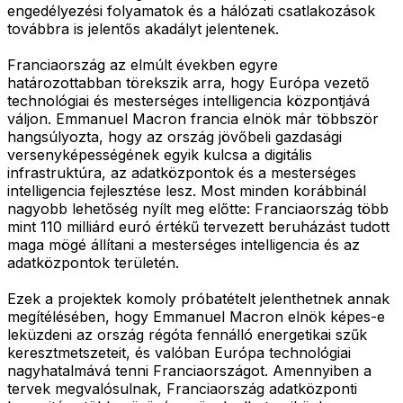
engedélyezési folyamatok és a hálózati csatlakozások
továbbra is jelentős akadályt jelentenek.
Franciaország az elmúlt években egyre
határozottabban törekszik arra, hogy Európa vezető
technológiai és mesterséges intelligencia központjává
váljon. Emmanuel Macron francia elnök már többször
hangsúlyozta, hogy az ország jövőbeli gazdasági
versenyképességének egyik kulcsa a digitális
infrastruktúra, az adatközpontok és a mesterséges
intelligencia fejlesztése lesz. Most minden korábbinál
nagyobb lehetőség nyílt meg előtte: Franciaország több
mint 110 milliárd euró értékű tervezett beruházást tudott
maga mögé állítani a mesterséges intelligencia és az
adatközpontok területén.
Ezek a projektek komoly próbatételt jelenthetnek annak
megítélésében, hogy Emmanuel Macron elnök képes-e
leküzdeni az ország régóta fennálló energetikai szűk
keresztmetszeteit, és valóban Európa technológiai
nagyhatalmává tenni Franciaországot. Amennyiben a
tervek megvalósulnak, Franciaország adatközponti