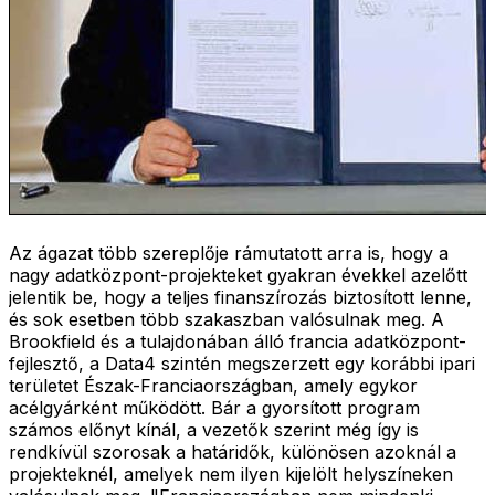
Az ágazat több szereplője rámutatott arra is, hogy a
nagy adatközpont-projekteket gyakran évekkel azelőtt
jelentik be, hogy a teljes finanszírozás biztosított lenne,
és sok esetben több szakaszban valósulnak meg. A
Brookfield és a tulajdonában álló francia adatközpont-
fejlesztő, a Data4 szintén megszerzett egy korábbi ipari
területet Észak-Franciaországban, amely egykor
acélgyárként működött. Bár a gyorsított program
számos előnyt kínál, a vezetők szerint még így is
rendkívül szorosak a határidők, különösen azoknál a
projekteknél, amelyek nem ilyen kijelölt helyszíneken