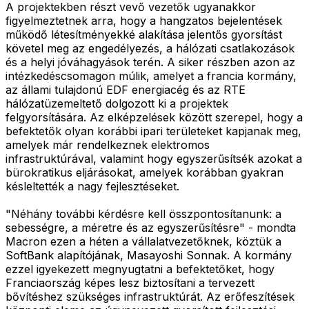
A projektekben részt vevő vezetők ugyanakkor
figyelmeztetnek arra, hogy a hangzatos bejelentések
működő létesítményekké alakítása jelentős gyorsítást
követel meg az engedélyezés, a hálózati csatlakozások
és a helyi jóváhagyások terén. A siker részben azon az
intézkedéscsomagon múlik, amelyet a francia kormány,
az állami tulajdonú EDF energiacég és az RTE
hálózatüzemeltető dolgozott ki a projektek
felgyorsítására. Az elképzelések között szerepel, hogy a
befektetők olyan korábbi ipari területeket kapjanak meg,
amelyek már rendelkeznek elektromos
infrastruktúrával, valamint hogy egyszerűsítsék azokat a
bürokratikus eljárásokat, amelyek korábban gyakran
késleltették a nagy fejlesztéseket.
"Néhány további kérdésre kell összpontosítanunk: a
sebességre, a méretre és az egyszerűsítésre" - mondta
Macron ezen a héten a vállalatvezetőknek, köztük a
SoftBank alapítójának, Masayoshi Sonnak. A kormány
ezzel igyekezett megnyugtatni a befektetőket, hogy
Franciaország képes lesz biztosítani a tervezett
bővítéshez szükséges infrastruktúrát. Az erőfeszítések