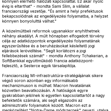
könnyen elérhető hálózati kapcsolattal. Ez akár nyolc
évig is eltarthat" - mondta Sami Slim, a vállalat
franciaországi vezetője. "És amint a helyi prefektusok
bekapcsolódnak az engedélyezési folyamatba, a helyzet
könnyen bonyolulttá válhat."
A közelmúltbeli reformok ugyanakkor enyhíthetnek
néhány akadályt. A múlt hónapban elfogadott törvény
célja az adatközpontok engedélyezési folyamatának
egyszerűsítése és a beruházásokat késleltető jogi
eljárások lerövidítése. "Segít korlátozni a jogi
fellebbezések számát" - mondta Anthony Tchakerian, a
SoftBankkal együttműködő francia adatközpont-
fejlesztő, a Sesterce egyik társalapítója.
Franciaország MI-infrastruktúra-stratégiájának sikere
végső soron azonban egy informálisabb
mechanizmuson is múlhat: Macron hivatalának
közvetlen beavatkozásán. A hatóságok egyre
gyakrabban jelölnek ki egyetlen kapcsolattartót a nagy
befektetők számára, aki segít eligazodni az
adminisztratív folyamatok között. Macron ezt a
megközelítést "Notre-Dame módszernek" nevezi, utalva