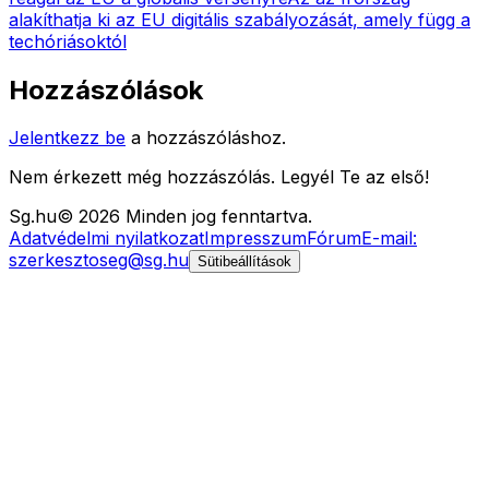
alakíthatja ki az EU digitális szabályozását, amely függ a
techóriásoktól
Hozzászólások
Jelentkezz be
a hozzászóláshoz.
Nem érkezett még hozzászólás. Legyél Te az első!
Sg
.hu
©
2026
Minden jog fenntartva.
Adatvédelmi nyilatkozat
Impresszum
Fórum
E-mail:
szerkesztoseg@sg.hu
Sütibeállítások