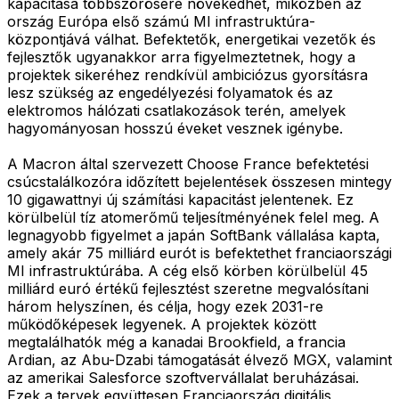
kapacitása többszörösére növekedhet, miközben az
ország Európa első számú MI infrastruktúra-
központjává válhat. Befektetők, energetikai vezetők és
fejlesztők ugyanakkor arra figyelmeztetnek, hogy a
projektek sikeréhez rendkívül ambiciózus gyorsításra
lesz szükség az engedélyezési folyamatok és az
elektromos hálózati csatlakozások terén, amelyek
hagyományosan hosszú éveket vesznek igénybe.
A Macron által szervezett Choose France befektetési
csúcstalálkozóra időzített bejelentések összesen mintegy
10 gigawattnyi új számítási kapacitást jelentenek. Ez
körülbelül tíz atomerőmű teljesítményének felel meg. A
legnagyobb figyelmet a japán SoftBank vállalása kapta,
amely akár 75 milliárd eurót is befektethet franciaországi
MI infrastruktúrába. A cég első körben körülbelül 45
milliárd euró értékű fejlesztést szeretne megvalósítani
három helyszínen, és célja, hogy ezek 2031-re
működőképesek legyenek. A projektek között
megtalálhatók még a kanadai Brookfield, a francia
Ardian, az Abu-Dzabi támogatását élvező MGX, valamint
az amerikai Salesforce szoftvervállalat beruházásai.
Ezek a tervek együttesen Franciaország digitális