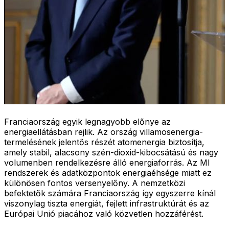
Franciaország egyik legnagyobb előnye az
energiaellátásban rejlik. Az ország villamosenergia-
termelésének jelentős részét atomenergia biztosítja,
amely stabil, alacsony szén-dioxid-kibocsátású és nagy
volumenben rendelkezésre álló energiaforrás. Az MI
rendszerek és adatközpontok energiaéhsége miatt ez
különösen fontos versenyelőny. A nemzetközi
befektetők számára Franciaország így egyszerre kínál
viszonylag tiszta energiát, fejlett infrastruktúrát és az
Európai Unió piacához való közvetlen hozzáférést.