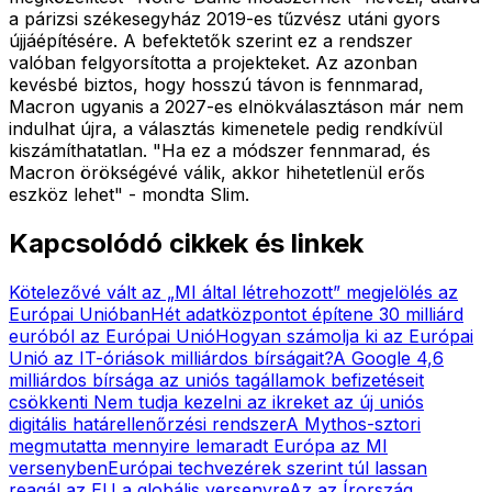
a párizsi székesegyház 2019-es tűzvész utáni gyors
újjáépítésére. A befektetők szerint ez a rendszer
valóban felgyorsította a projekteket. Az azonban
kevésbé biztos, hogy hosszú távon is fennmarad,
Macron ugyanis a 2027-es elnökválasztáson már nem
indulhat újra, a választás kimenetele pedig rendkívül
kiszámíthatatlan. "Ha ez a módszer fennmarad, és
Macron örökségévé válik, akkor hihetetlenül erős
eszköz lehet" - mondta Slim.
Kapcsolódó cikkek és linkek
Kötelezővé vált az „MI által létrehozott” megjelölés az
Európai Unióban
Hét adatközpontot építene 30 milliárd
euróból az Európai Unió
Hogyan számolja ki az Európai
Unió az IT-óriások milliárdos bírságait?
A Google 4,6
milliárdos bírsága az uniós tagállamok befizetéseit
csökkenti
Nem tudja kezelni az ikreket az új uniós
digitális határellenőrzési rendszer
A Mythos-sztori
megmutatta mennyire lemaradt Európa az MI
versenyben
Európai techvezérek szerint túl lassan
reagál az EU a globális versenyre
Az az Írország