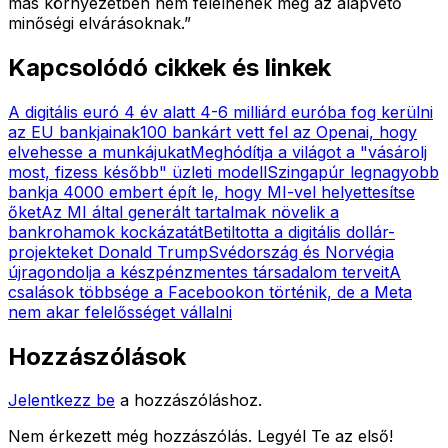
más környezetben nem felelnének meg az alapvető
minőségi elvárásoknak.”
Kapcsolódó cikkek és linkek
A digitális euró 4 év alatt 4-6 milliárd euróba fog kerülni
az EU bankjainak
100 bankárt vett fel az Openai, hogy
elvehesse a munkájukat
Meghódítja a világot a "vásárolj
most, fizess később" üzleti modell
Szingapúr legnagyobb
bankja 4000 embert épít le, hogy MI-vel helyettesítse
őket
Az MI által generált tartalmak növelik a
bankrohamok kockázatát
Betiltotta a digitális dollár-
projekteket Donald Trump
Svédország és Norvégia
újragondolja a készpénzmentes társadalom terveit
A
csalások többsége a Facebookon történik, de a Meta
nem akar felelősséget vállalni
Hozzászólások
Jelentkezz be
a hozzászóláshoz.
Nem érkezett még hozzászólás. Legyél Te az első!