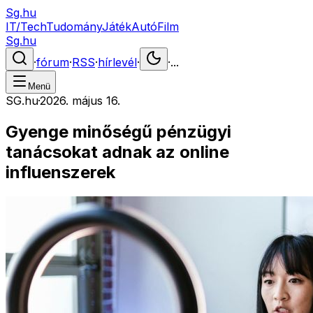
Sg.hu
IT/Tech
Tudomány
Játék
Autó
Film
Sg.hu
·
fórum
·
RSS
·
hírlevél
·
·
...
Menü
SG.hu
·
2026. május 16.
Gyenge minőségű pénzügyi
tanácsokat adnak az online
influenszerek