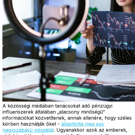
A közösségi médiában tanácsokat adó pénzügyi
influenszerek általában „alacsony minőségű”
információkat közvetítenek, annak ellenére, hogy széles
körben használják őket -
állapította meg egy
nagyszabású vizsgálat
. Ugyanakkor azok az emberek,