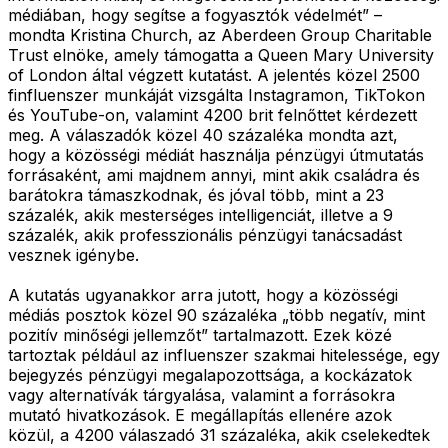
médiában, hogy segítse a fogyasztók védelmét” –
mondta Kristina Church, az Aberdeen Group Charitable
Trust elnöke, amely támogatta a Queen Mary University
of London által végzett kutatást. A jelentés közel 2500
finfluenszer munkáját vizsgálta Instagramon, TikTokon
és YouTube-on, valamint 4200 brit felnőttet kérdezett
meg. A válaszadók közel 40 százaléka mondta azt,
hogy a közösségi médiát használja pénzügyi útmutatás
forrásaként, ami majdnem annyi, mint akik családra és
barátokra támaszkodnak, és jóval több, mint a 23
százalék, akik mesterséges intelligenciát, illetve a 9
százalék, akik professzionális pénzügyi tanácsadást
vesznek igénybe.
A kutatás ugyanakkor arra jutott, hogy a közösségi
médiás posztok közel 90 százaléka „több negatív, mint
pozitív minőségi jellemzőt” tartalmazott. Ezek közé
tartoztak például az influenszer szakmai hitelessége, egy
bejegyzés pénzügyi megalapozottsága, a kockázatok
vagy alternatívák tárgyalása, valamint a forrásokra
mutató hivatkozások. E megállapítás ellenére azok
közül, a 4200 válaszadó 31 százaléka, akik cselekedtek