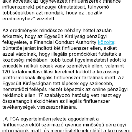
akik követték az úgynevezett finfluenszerek (finance
influenszerek) pénzügyi útmutatásait, túlnyomó
többségükben azt mondják, hogy ez „pozitív
eredményhez” vezetett.
Az eredmények mindössze néhány héttel azután
érkeztek, hogy az Egyesült Királyság pénzügyi
felügyelete, a Financial Conduct Authority
közölte
:
büntetőeljárást indított két finfluenszer ellen, akiket
azzal vádolnak, hogy illegális promóciókat futtattak a
közösségi médiában, több tucat figyelmeztetést adott ki
engedély nélküli cégek vagy személyek ellen, valamint
120 tartalomeltávolítási kérelmet küldött a közösségi
platformoknak illegális finfluenszer tartalmak miatt. Az
Egyesült Királyságban tett lépések egy szélesebb,
nemzetközi fellépés részét képezték az online pénzügyi
reklámok ellen: 17 szabályozó hatóság vett részt egy
összehangolt akcióhéten az illegális finfluenszer
tevékenységek visszaszorítására.
„A FCA egyértelműen jelezte aggodalmait a
finfluenszerektől származó gyenge minőségű pénzügyi
információk miatt, és megerősítette jelenlétét a közösségi