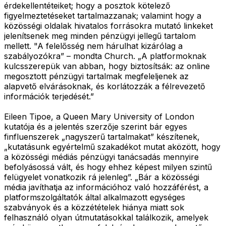
érdekellentéteiket; hogy a posztok kötelező
figyelmeztetéseket tartalmazzanak; valamint hogy a
közösségi oldalak hivatalos forrásokra mutató linkeket
jelenítsenek meg minden pénzügyi jellegű tartalom
mellett. "A felelősség nem hárulhat kizárólag a
szabályozókra” – mondta Church. „A platformoknak
kulcsszerepük van abban, hogy biztosítsák: az online
megosztott pénzügyi tartalmak megfeleljenek az
alapvető elvárásoknak, és korlátozzák a félrevezető
információk terjedését.”
Eileen Tipoe, a Queen Mary University of London
kutatója és a jelentés szerzője szerint bár egyes
finfluenszerek „nagyszerű tartalmakat” készítenek,
„kutatásunk egyértelmű szakadékot mutat aközött, hogy
a közösségi médiás pénzügyi tanácsadás mennyire
befolyásossá vált, és hogy ehhez képest milyen szintű
felügyelet vonatkozik rá jelenleg”. „Bár a közösségi
média javíthatja az információhoz való hozzáférést, a
platformszolgáltatók által alkalmazott egységes
szabványok és a közzétételek hiánya miatt sok
felhasználó olyan útmutatásokkal találkozik, amelyek