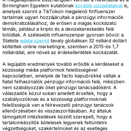
Birmingham Egyetem kutatóinak
korábbi vizsgálataival
is,
amelyek szerint a TikTokon megjelenő finfluenszer
tartalmak ugyan hozzájárultak a pénzügyi információk
demokratizálásához, de erősen a magas kockázatú
témák, például a kripto és a devizakereskedés felé
tolódtak. A szélesebb influenszeripar gyorsan bővül: a
Statista
adatai szerint
tavaly globálisan 32 milliárd dollárt
költöttek online marketingre, szemben a 2015-ös 1,7
milliárddal, ami növeli az érdekellentétek kockázatát.
A legújabb eredmények tovább erősítik a kérdéseket a
közösségi média platformok felelősségével
kapcsolatban, amelyek de facto kapuőrökké váltak a
fiatal felhasználók pénzügyi információi felé, miközben
nem szabályozzák őket pénzügyi tanácsadóként. A
válaszadók közül sokan amellett érveltek, hogy a
szabályozóknak és a közösségi platformoknak
felelősségük van a félrevezető pénzügyi tanácsok
ellenőrzésében és visszaszorításában. Az általuk
támogatott intézkedések között szerepelt, hogy a
tartalomkészítők kötelesek legyenek feltüntetni
végzettségüket, szakértelmüket és az esetleges