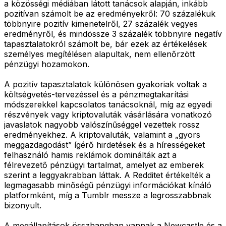
a közösségi médiában látott tanácsok alapján, inkább
pozitívan számolt be az eredményekről: 70 százalékuk
többnyire pozitív kimenetelről, 27 százalék vegyes
eredményről, és mindössze 3 százalék többnyire negatív
tapasztalatokról számolt be, bár ezek az értékelések
személyes megítélésen alapultak, nem ellenőrzött
pénzügyi hozamokon.
A pozitív tapasztalatok különösen gyakoriak voltak a
költségvetés-tervezéssel és a pénzmegtakarítási
módszerekkel kapcsolatos tanácsoknál, míg az egyedi
részvények vagy kriptovaluták vásárlására vonatkozó
javaslatok nagyobb valószínűséggel vezettek rossz
eredményekhez. A kriptovaluták, valamint a „gyors
meggazdagodást” ígérő hirdetések és a hírességeket
felhasználó hamis reklámok dominálták azt a
félrevezető pénzügyi tartalmat, amelyet az emberek
szerint a leggyakrabban láttak. A Redditet értékelték a
legmagasabb minőségű pénzügyi információkat kínáló
platformként, míg a Tumblr messze a legrosszabbnak
bizonyult.
A megállapítások összhangban vannak a Newcastle és a