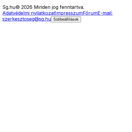
Sg
.hu
©
2026
Minden jog fenntartva.
Adatvédelmi nyilatkozat
Impresszum
Fórum
E-mail:
szerkesztoseg@sg.hu
Sütibeállítások