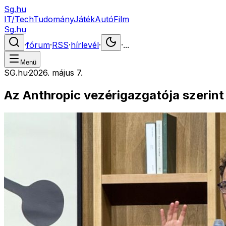
Sg.hu
IT/Tech
Tudomány
Játék
Autó
Film
Sg.hu
·
fórum
·
RSS
·
hírlevél
·
·
...
Menü
SG.hu
·
2026. május 7.
Az Anthropic vezérigazgatója szerint 