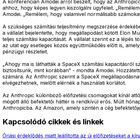
A konferencián Amodei arról beszélt, hogy az Anthropicot
ahhoz, hogy képes legyen kiszolgálni ügyfeleit. „Reméle
Amodei. „Remélem, hogy valamivel normálisabb számokat 
A szükséges számítási teljesítmény megszerzése érdekébe
a vállalat bejelentette, hogy megállapodást kötött Elon
teljes számítási kapacitását. A vállalat szerint ez a lépé
az utat egy esetleges közös együttműködés előtt is, ame
pénzügyi részleteit.
„Ahogy ma is láthatták a SpaceX számítási kapacitásról 
biztosítsunk, mint korábban” - mondta Amodei. Hozzátett
számára. Az Anthropic szerint a SpaceX megállapodásnak
elvégezhetnek, mielőtt elérnék a használati korlátot.
Az Anthropic különböző előfizetési csomagokat kínál attó
mögött álló befektetői háttér is rendkívül erős. Múlt hóna
Anthropicba. Az Amazon, amely szintén a cég befektetője, u
Kapcsolódó cikkek és linkek
Óriási érdeklődés miatt leállította az új előfizetéseket a kín