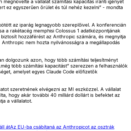
egnövelte a vállalat számítási kapacitás iránti igényét
rt ez egyszerűen őrület és túl nehéz kezelni” - mondta
ötött az iparág legnagyobb szereplőivel. A konferencián
ssa a rakétacég memphisi Colossus 1 adatközpontjának
ez biztosít hozzáférést az Anthropic számára, és megnyitja
Az Anthropic nem hozta nyilvánosságra a megállapodás
an dolgozunk azon, hogy több számítási teljesítményt
„még több számítási kapacitást” szerezzen a felhasználók
éget, amelyet egyes Claude Code előfizetők
tot szeretnének elvégezni az MI eszközzel. A vállalat
a, hogy akár további 40 milliárd dollárt is befektet az
a a vállalatot.
ll át
Az EU-ba csábítaná az Anthropicot az osztrák