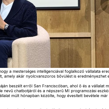
gy a mesterséges intelligenciával foglalkozó vállalata ered
lt, amely akár nyolcvanszoros bővülést is eredményezhet 
ján beszélt erről San Franciscóban, ahol ő és a vállalat má
ude nevű chatbotjáról és a népszerű MI programozási eszkö
állalat múlt hónapban közölte, hogy évesített bevétele már