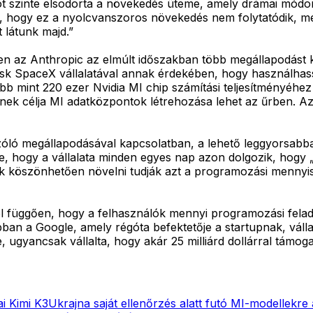
 szinte elsodorta a növekedés üteme, amely drámai módon m
m, hogy ez a nyolcvanszoros növekedés nem folytatódik, me
látunk majd.”
n az Anthropic az elmúlt időszakban több megállapodást k
 Musk SpaceX vállalatával annak érdekében, hogy használha
s több mint 220 ezer Nvidia MI chip számítási teljesítményéh
lynek célja MI adatközpontok létrehozása lehet az űrben. 
szóló megállapodásával kapcsolatban, a lehető leggyorsabb
e, hogy a vállalata minden egyes nap azon dolgozik, hogy 
 köszönhetően növelni tudják azt a programozási mennyis
l függően, hogy a felhasználók mennyi programozási felada
pban a Google, amely régóta befektetője a startupnak, vállalt
gyancsak vállalta, hogy akár 25 milliárd dollárral támogatj
ai Kimi K3
Ukrajna saját ellenőrzés alatt futó MI-modellekre á