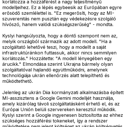
korlátozza a hozzáférést a nagy teljesítményű
modelljeihez. Ez a lépés egybeesik az Európában egyre
erősödő szemlélettel is. "Ez megerősíti, hogy az MI-
szuverenitás nem pusztán egy védekezésre szolgáló
hívószó, hanem valódi szükségszerűség" - mondta.
Kyslyi hangsúlyozta, hogy a döntő szempont nem az,
melyik országból származik az adott modell. "Ha a
szolgáltató lehetővé teszi, hogy a modellt a saját
infrastruktúránkon futtassuk, akkor nincs semmilyen
korlátozás." Hozzátette: "A modell lényegében egy
árucikk." Elmondása szerint Ukrajna bármely olyan
szolgáltatóval hajlandó együttműködni, amelynek
technológiája ukrán ellenőrzés alatt telepíthető és
működtethető.
Jelenleg az ukrán Diia kormányzati alkalmazásba épített
MI-asszisztens a Google Gemini modelljét használja,
amely kizárólag távoli szolgáltatásként érhető el, és az
Európai Unión belüli szervereken keresztül működik.
Kyslyi szerint a Google ingyenesen biztosította az ehhez
szükséges hozzáférési tokeneket, így a rendszer
működtetése nem jelent költséget az ukrán költségvetés