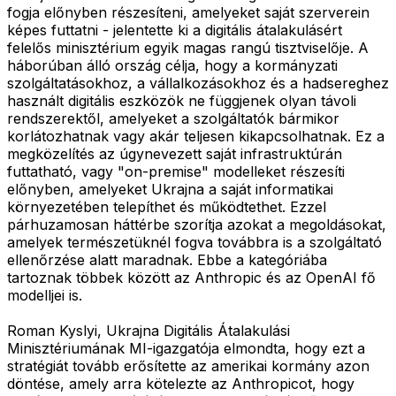
fogja előnyben részesíteni, amelyeket saját szerverein
képes futtatni - jelentette ki a digitális átalakulásért
felelős minisztérium egyik magas rangú tisztviselője. A
háborúban álló ország célja, hogy a kormányzati
szolgáltatásokhoz, a vállalkozásokhoz és a hadsereghez
használt digitális eszközök ne függjenek olyan távoli
rendszerektől, amelyeket a szolgáltatók bármikor
korlátozhatnak vagy akár teljesen kikapcsolhatnak. Ez a
megközelítés az úgynevezett saját infrastruktúrán
futtatható, vagy "on-premise" modelleket részesíti
előnyben, amelyeket Ukrajna a saját informatikai
környezetében telepíthet és működtethet. Ezzel
párhuzamosan háttérbe szorítja azokat a megoldásokat,
amelyek természetüknél fogva továbbra is a szolgáltató
ellenőrzése alatt maradnak. Ebbe a kategóriába
tartoznak többek között az Anthropic és az OpenAI fő
modelljei is.
Roman Kyslyi, Ukrajna Digitális Átalakulási
Minisztériumának MI-igazgatója elmondta, hogy ezt a
stratégiát tovább erősítette az amerikai kormány azon
döntése, amely arra kötelezte az Anthropicot, hogy