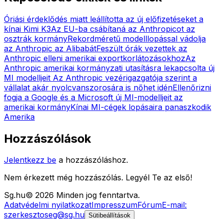
Óriási érdeklődés miatt leállította az új előfizetéseket a
kínai Kimi K3
Az EU-ba csábítaná az Anthropicot az
osztrák kormány
Rekordméretű modelllopással vádolja
az Anthropic az Alibabát
Feszült órák vezettek az
Anthropic elleni amerikai exportkorlátozásokhoz
Az
Anthropic amerikai kormányzati utasításra lekapcsolta új
MI modelljeit
Az Anthropic vezérigazgatója szerint a
vállalat akár nyolcvanszorosára is nőhet idén
Ellenőrizni
fogja a Google és a Microsoft új MI-modelljeit az
amerikai kormány
Kínai MI-cégek lopásaira panaszkodik
Amerika
Hozzászólások
Jelentkezz be
a hozzászóláshoz.
Nem érkezett még hozzászólás. Legyél Te az első!
Sg
.hu
©
2026
Minden jog fenntartva.
Adatvédelmi nyilatkozat
Impresszum
Fórum
E-mail:
szerkesztoseg@sg.hu
Sütibeállítások