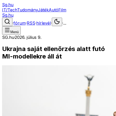
Sg.hu
IT/Tech
Tudomány
Játék
Autó
Film
Sg.hu
·
fórum
·
RSS
·
hírlevél
·
·
...
Menü
SG.hu
·
2026. július 9.
Ukrajna saját ellenőrzés alatt futó
MI-modellekre áll át