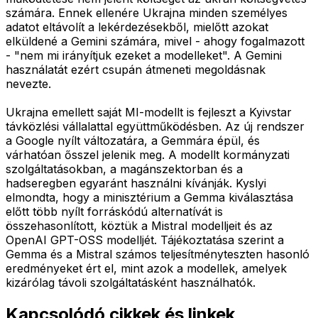
számára. Ennek ellenére Ukrajna minden személyes
adatot eltávolít a lekérdezésekből, mielőtt azokat
elküldené a Gemini számára, mivel - ahogy fogalmazott
- "nem mi irányítjuk ezeket a modelleket". A Gemini
használatát ezért csupán átmeneti megoldásnak
nevezte.
Ukrajna emellett saját MI-modellt is fejleszt a Kyivstar
távközlési vállalattal együttműködésben. Az új rendszer
a Google nyílt változatára, a Gemmára épül, és
várhatóan ősszel jelenik meg. A modellt kormányzati
szolgáltatásokban, a magánszektorban és a
hadseregben egyaránt használni kívánják. Kyslyi
elmondta, hogy a minisztérium a Gemma kiválasztása
előtt több nyílt forráskódú alternatívát is
összehasonlított, köztük a Mistral modelljeit és az
OpenAI GPT-OSS modelljét. Tájékoztatása szerint a
Gemma és a Mistral számos teljesítményteszten hasonló
eredményeket ért el, mint azok a modellek, amelyek
kizárólag távoli szolgáltatásként használhatók.
Kapcsolódó cikkek és linkek