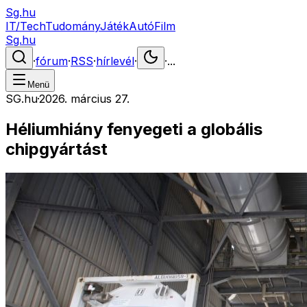
Sg.hu
IT/Tech
Tudomány
Játék
Autó
Film
Sg.hu
·
fórum
·
RSS
·
hírlevél
·
·
...
Menü
SG.hu
·
2026. március 27.
Héliumhiány fenyegeti a globális
chipgyártást