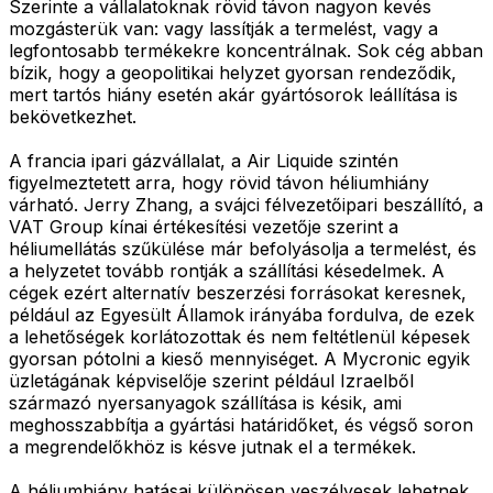
Szerinte a vállalatoknak rövid távon nagyon kevés
mozgásterük van: vagy lassítják a termelést, vagy a
legfontosabb termékekre koncentrálnak. Sok cég abban
bízik, hogy a geopolitikai helyzet gyorsan rendeződik,
mert tartós hiány esetén akár gyártósorok leállítása is
bekövetkezhet.
A francia ipari gázvállalat, a Air Liquide szintén
figyelmeztetett arra, hogy rövid távon héliumhiány
várható. Jerry Zhang, a svájci félvezetőipari beszállító, a
VAT Group kínai értékesítési vezetője szerint a
héliumellátás szűkülése már befolyásolja a termelést, és
a helyzetet tovább rontják a szállítási késedelmek. A
cégek ezért alternatív beszerzési forrásokat keresnek,
például az Egyesült Államok irányába fordulva, de ezek
a lehetőségek korlátozottak és nem feltétlenül képesek
gyorsan pótolni a kieső mennyiséget. A Mycronic egyik
üzletágának képviselője szerint például Izraelből
származó nyersanyagok szállítása is késik, ami
meghosszabbítja a gyártási határidőket, és végső soron
a megrendelőkhöz is késve jutnak el a termékek.
A héliumhiány hatásai különösen veszélyesek lehetnek