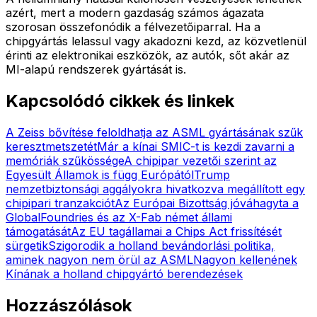
azért, mert a modern gazdaság számos ágazata
szorosan összefonódik a félvezetőiparral. Ha a
chipgyártás lelassul vagy akadozni kezd, az közvetlenül
érinti az elektronikai eszközök, az autók, sőt akár az
MI-alapú rendszerek gyártását is.
Kapcsolódó cikkek és linkek
A Zeiss bővítése feloldhatja az ASML gyártásának szűk
keresztmetszetét
Már a kínai SMIC-t is kezdi zavarni a
memóriák szűkössége
A chipipar vezetői szerint az
Egyesült Államok is függ Európától
Trump
nemzetbiztonsági aggályokra hivatkozva megállított egy
chipipari tranzakciót
Az Európai Bizottság jóváhagyta a
GlobalFoundries és az X-Fab német állami
támogatását
Az EU tagállamai a Chips Act frissítését
sürgetik
Szigorodik a holland bevándorlási politika,
aminek nagyon nem örül az ASML
Nagyon kellenének
Kínának a holland chipgyártó berendezések
Hozzászólások