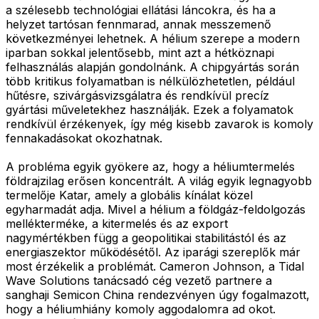
a szélesebb technológiai ellátási láncokra, és ha a
helyzet tartósan fennmarad, annak messzemenő
következményei lehetnek. A hélium szerepe a modern
iparban sokkal jelentősebb, mint azt a hétköznapi
felhasználás alapján gondolnánk. A chipgyártás során
több kritikus folyamatban is nélkülözhetetlen, például
hűtésre, szivárgásvizsgálatra és rendkívül precíz
gyártási műveletekhez használják. Ezek a folyamatok
rendkívül érzékenyek, így még kisebb zavarok is komoly
fennakadásokat okozhatnak.
A probléma egyik gyökere az, hogy a héliumtermelés
földrajzilag erősen koncentrált. A világ egyik legnagyobb
termelője Katar, amely a globális kínálat közel
egyharmadát adja. Mivel a hélium a földgáz-feldolgozás
mellékterméke, a kitermelés és az export
nagymértékben függ a geopolitikai stabilitástól és az
energiaszektor működésétől. Az iparági szereplők már
most érzékelik a problémát. Cameron Johnson, a Tidal
Wave Solutions tanácsadó cég vezető partnere a
sanghaji Semicon China rendezvényen úgy fogalmazott,
hogy a héliumhiány komoly aggodalomra ad okot.