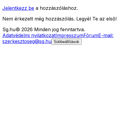
Jelentkezz be
a hozzászóláshoz.
Nem érkezett még hozzászólás. Legyél Te az első!
Sg
.hu
©
2026
Minden jog fenntartva.
Adatvédelmi nyilatkozat
Impresszum
Fórum
E-mail:
szerkesztoseg@sg.hu
Sütibeállítások