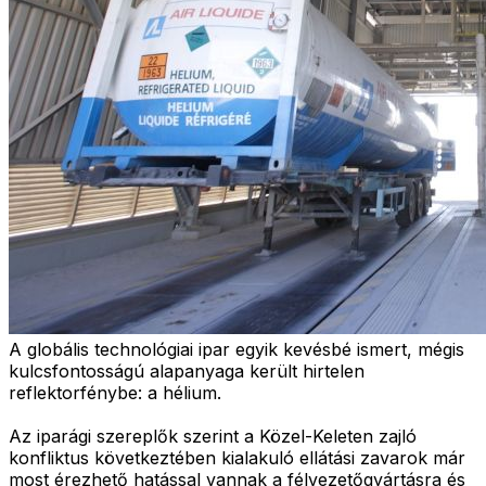
A globális technológiai ipar egyik kevésbé ismert, mégis
kulcsfontosságú alapanyaga került hirtelen
reflektorfénybe: a hélium.
Az iparági szereplők szerint a Közel-Keleten zajló
konfliktus következtében kialakuló ellátási zavarok már
most érezhető hatással vannak a félvezetőgyártásra és