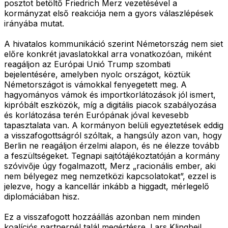
posztot betöltő Friedrich Merz vezetésével a
kormányzat első reakciója nem a gyors válaszlépések
irányába mutat.
A hivatalos kommunikáció szerint Németország nem siet
előre konkrét javaslatokkal arra vonatkozóan, miként
reagáljon az Európai Unió Trump szombati
bejelentésére, amelyben nyolc országot, köztük
Németországot is vámokkal fenyegetett meg. A
hagyományos vámok és importkorlátozások jól ismert,
kipróbált eszközök, míg a digitális piacok szabályozása
és korlátozása terén Európának jóval kevesebb
tapasztalata van. A kormányon belüli egyeztetések eddig
a visszafogottságról szóltak, a hangsúly azon van, hogy
Berlin ne reagáljon érzelmi alapon, és ne élezze tovább
a feszültségeket. Tegnapi sajtótájékoztatóján a kormány
szóvivője úgy fogalmazott, Merz „racionális ember, aki
nem bélyegez meg nemzetközi kapcsolatokat”, ezzel is
jelezve, hogy a kancellár inkább a higgadt, mérlegelő
diplomáciában hisz.
Ez a visszafogott hozzáállás azonban nem minden
koalíciós partnernél talál megértésre. Lars Klingbeil