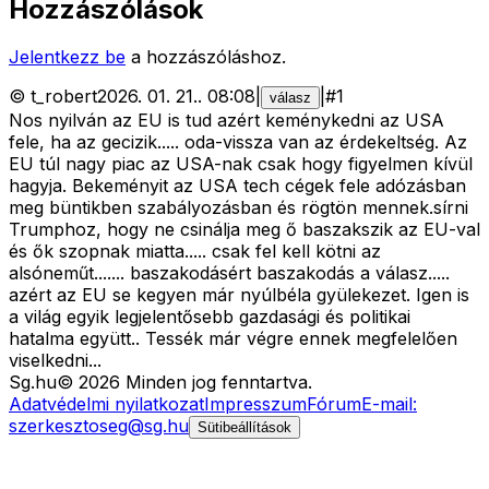
Hozzászólások
Jelentkezz be
a hozzászóláshoz.
©
t_robert
2026. 01. 21.
.
08:08
|
|
#
1
válasz
Nos nyilván az EU is tud azért keménykedni az USA
fele, ha az gecizik..... oda-vissza van az érdekeltség. Az
EU túl nagy piac az USA-nak csak hogy figyelmen kívül
hagyja. Bekeményit az USA tech cégek fele adózásban
meg büntikben szabályozásban és rögtön mennek.sírni
Trumphoz, hogy ne csinálja meg ő baszakszik az EU-val
és ők szopnak miatta..... csak fel kell kötni az
alsóneműt....... baszakodásért baszakodás a válasz.....
azért az EU se kegyen már nyúlbéla gyülekezet. Igen is
a világ egyik legjelentősebb gazdasági és politikai
hatalma együtt.. Tessék már végre ennek megfelelően
viselkedni...
Sg
.hu
©
2026
Minden jog fenntartva.
Adatvédelmi nyilatkozat
Impresszum
Fórum
E-mail:
szerkesztoseg@sg.hu
Sütibeállítások