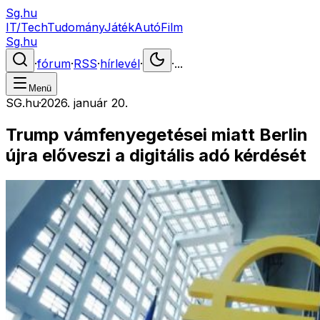
Sg.hu
IT/Tech
Tudomány
Játék
Autó
Film
Sg.hu
·
fórum
·
RSS
·
hírlevél
·
·
...
Menü
SG.hu
·
2026. január 20.
Trump vámfenyegetései miatt Berlin
újra előveszi a digitális adó kérdését