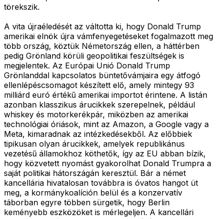
törekszik.
A vita újraéledését az váltotta ki, hogy Donald Trump
amerikai elnök újra vámfenyegetéseket fogalmazott meg
több ország, köztük Németország ellen, a háttérben
pedig Grönland körüli geopolitikai feszültségek is
megjelentek. Az Európai Unió Donald Trump
Grönlanddal kapcsolatos büntetővámjaira egy átfogó
ellenlépéscsomagot készített elő, amely mintegy 93
milliárd euró értékű amerikai importot érintene. A listán
azonban klasszikus árucikkek szerepelnek, például
whiskey és motorkerékpár, miközben az amerikai
technológiai óriások, mint az Amazon, a Google vagy a
Meta, kimaradnak az intézkedésekből. Az előbbiek
tipikusan olyan árucikkek, amelyek republikánus
vezetésű államokhoz köthetők, így az EU abban bízik,
hogy közvetett nyomást gyakorolhat Donald Trumpra a
saját politikai hátországán keresztül. Bár a német
kancellária hivatalosan továbbra is óvatos hangot üt
meg, a kormánykoalíción belül és a konzervatív
táborban egyre többen sürgetik, hogy Berlin
keményebb eszközöket is mérlegeljen. A kancellári