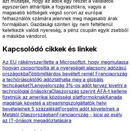
azt mutatják, hogy az adók egy részét a vállalatok
egyszerűen áthárítják a fogyasztókra, vagyis a
magasabb költségek végső soron az európai
felhasználók számára jelennek meg magasabb árak
formájában. Gazdasági szinten így nem feltétlenül
keletkezik valódi nyereség, a pénz csupán egyik zsebből
a másikba vándorol.
Kapcsolódó cikkek és linkek
Az EU rákényszerítette a Microsoftot, hogy megmutassa
hogyan csoportosítja át a nyereségét alacsony adózású
országokba
Többmilliárdos bevételt remél Franciaország
a techóriásoktól
Ki adóztathatja meg a globális
techcégeket?
Lengyelország 3%-os adót tervez kivetni a
technológiai óriásokra
Olaszország szerint ÁFÁ-t kellene
fizetniük az amerikai közösségi platformoknak
Kanada
magának követeli a streamingszolgáltatók helyi
bevételeinek 5 százalékát
Forgalmi adót követelnek a
Metától Olaszországban
Franciaország - kicsi az esély
az IT-óriások megadóztatására