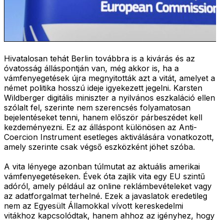
Hivatalosan tehát Berlin továbbra is a kivárás és az
óvatosság álláspontján van, még akkor is, ha a
vámfenyegetések újra megnyitották azt a vitát, amelyet a
német politika hosszú ideje igyekezett jegelni. Karsten
Wildberger digitális miniszter a nyilvános eszkaláció ellen
szólalt fel, szerinte nem szerencsés folyamatosan
bejelentéseket tenni, hanem először párbeszédet kell
kezdeményezni. Ez az álláspont különösen az Anti-
Coercion Instrument esetleges aktiválására vonatkozott,
amely szerinte csak végső eszközként jöhet szóba.
A vita lényege azonban túlmutat az aktuális amerikai
vámfenyegetéseken. Évek óta zajlik vita egy EU szintű
adóról, amely például az online reklámbevételeket vagy
az adatforgalmat terhelné. Ezek a javaslatok eredetileg
nem az Egyesült Államokkal vívott kereskedelmi
vitákhoz kapcsolódtak, hanem ahhoz az igényhez, hogy