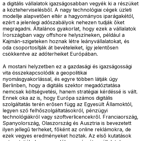
a digitális vállalatok igazságosabban vegyék ki a részüket
a közteherviselésből. A nagy technológiai cégek üzleti
modellje alapvetően eltér a hagyományos iparágakétól,
ezért a jelenlegi adószabályok nehezen tudják őket
megragadni. Általános gyakorlat, hogy ezek a vállalatok
Írországban vagy offshore helyszíneken, például a
Kajmán-szigeteken hoznak létre leányvállalatokat, és
oda csoportosítják át bevételeiket, így jelentősen
csökkentve az adóterheiket Európában.
A mostani helyzetben ez a gazdasági és igazságossági
vita összekapcsolódik a geopolitikai
nyomásgyakorlással, és egyre többen látják úgy
Berlinben, hogy a digitális szektor megadóztatása
nemcsak költségvetési, hanem stratégiai kérdéssé is vált.
Ennek oka az is, hogy Európa számos digitális
szolgáltatás terén erősen függ az Egyesült Államoktól,
legyen szó felhőszolgáltatásokról, pénzügyi
technológiákról vagy szoftverlicencekről. Franciaország,
Spanyolország, Olaszország és Ausztria is bevezetett
ilyen jellegű terheket, főként az online reklámokra, de
ezek vegyes eredményeket hoztak. Az első kutatások