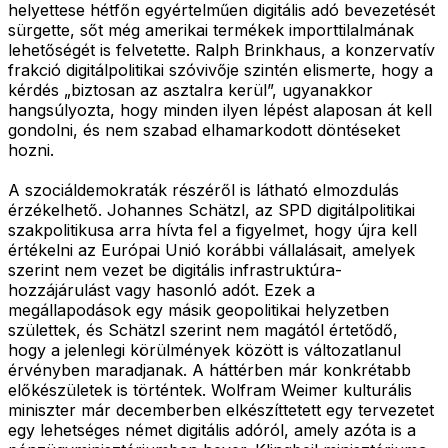
helyettese hétfőn egyértelműen digitális adó bevezetését
sürgette, sőt még amerikai termékek importtilalmának
lehetőségét is felvetette. Ralph Brinkhaus, a konzervatív
frakció digitálpolitikai szóvivője szintén elismerte, hogy a
kérdés „biztosan az asztalra kerül”, ugyanakkor
hangsúlyozta, hogy minden ilyen lépést alaposan át kell
gondolni, és nem szabad elhamarkodott döntéseket
hozni.
A szociáldemokraták részéről is látható elmozdulás
érzékelhető. Johannes Schätzl, az SPD digitálpolitikai
szakpolitikusa arra hívta fel a figyelmet, hogy újra kell
értékelni az Európai Unió korábbi vállalásait, amelyek
szerint nem vezet be digitális infrastruktúra-
hozzájárulást vagy hasonló adót. Ezek a
megállapodások egy másik geopolitikai helyzetben
születtek, és Schätzl szerint nem magától értetődő,
hogy a jelenlegi körülmények között is változatlanul
érvényben maradjanak. A háttérben már konkrétabb
előkészületek is történtek. Wolfram Weimer kulturális
miniszter már decemberben elkészíttetett egy tervezetet
egy lehetséges német digitális adóról, amely azóta is a