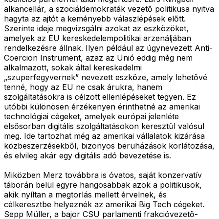
alkancellár, a szociáldemokraták vezető politikusa nyitva
hagyta az ajtót a keményebb válaszlépések előtt.
Szerinte ideje megvizsgálni azokat az eszközöket,
amelyek az EU kereskedelempolitikai arzenáljában
rendelkezésre állnak. Ilyen például az úgynevezett Anti-
Coercion Instrument, azaz az Unió eddig még nem
alkalmazott, sokak által kereskedelmi
„szuperfegyvernek” nevezett eszköze, amely lehetővé
tenné, hogy az EU ne csak árukra, hanem
szolgáltatásokra is célzott ellenlépéseket tegyen. Ez
utóbbi különösen érzékenyen érinthetné az amerikai
technológiai cégeket, amelyek európai jelenléte
elsősorban digitális szolgáltatásokon keresztül valósul
meg. Ide tartozhat még az amerikai vállalatok kizárása
közbeszerzésekből, bizonyos beruházások korlátozása,
és elvileg akár egy digitális adó bevezetése is.
Miközben Merz továbbra is óvatos, saját konzervatív
táborán belül egyre hangosabbak azok a politikusok,
akik nyíltan a megtorlás mellett érvelnek, és
célkeresztbe helyeznék az amerikai Big Tech cégeket.
Sepp Müller, a bajor CSU parlamenti frakcióvezető-