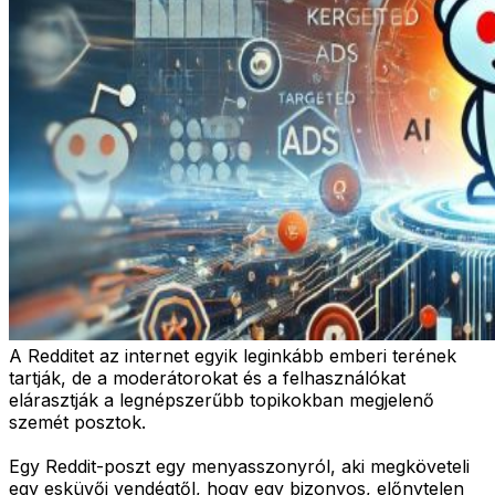
A Redditet az internet egyik leginkább emberi terének
tartják, de a moderátorokat és a felhasználókat
elárasztják a legnépszerűbb topikokban megjelenő
szemét posztok.
Egy Reddit-poszt egy menyasszonyról, aki megköveteli
egy esküvői vendégtől, hogy egy bizonyos, előnytelen