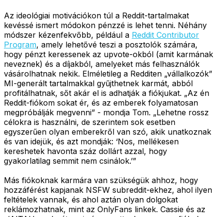
Az ideológiai motivációkon túl a Reddit-tartalmakat
kevéssé ismert módokon pénzzé is lehet tenni. Néhány
módszer kézenfekvőbb, például a
Reddit Contributor
Program
, amely lehetővé teszi a posztolók számára,
hogy pénzt keressenek az upvote-okból (amit karmának
neveznek) és a díjakból, amelyeket más felhasználók
vásárolhatnak nekik. Elméletileg a Redditen „vállalkozók”
MI-generált tartalmakkal gyűjthetnek karmát, abból
profitálhatnak, sőt akár el is adhatják a fiókjukat. „Az én
Reddit-fiókom sokat ér, és az emberek folyamatosan
megpróbálják megvenni” - mondja Tom. „Lehetne rossz
célokra is használni, de szerintem sok esetben
egyszerűen olyan emberekről van szó, akik unatkoznak
és van idejük, és azt mondják: ‘Nos, mellékesen
kereshetek havonta száz dollárt azzal, hogy
gyakorlatilag semmit nem csinálok.’”
Más fiókoknak karmára van szükségük ahhoz, hogy
hozzáférést kapjanak NSFW subreddit-ekhez, ahol ilyen
feltételek vannak, és ahol aztán olyan dolgokat
reklámozhatnak, mint az OnlyFans linkek. Cassie és az