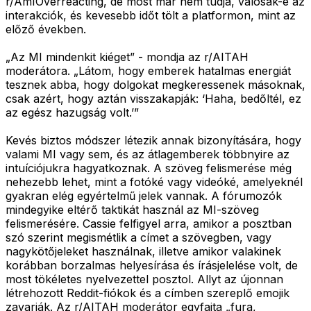
r/AmIOverreacting, de most már nem tudja, valósak-e az
interakciók, és kevesebb időt tölt a platformon, mint az
előző években.
„Az MI mindenkit kiéget” - mondja az r/AITAH
moderátora. „Látom, hogy emberek hatalmas energiát
tesznek abba, hogy dolgokat megkeressenek másoknak,
csak azért, hogy aztán visszakapják: ‘Haha, bedőltél, ez
az egész hazugság volt.’”
Kevés biztos módszer létezik annak bizonyítására, hogy
valami MI vagy sem, és az átlagemberek többnyire az
intuíciójukra hagyatkoznak. A szöveg felismerése még
nehezebb lehet, mint a fotóké vagy videóké, amelyeknél
gyakran elég egyértelmű jelek vannak. A fórumozók
mindegyike eltérő taktikát használ az MI-szöveg
felismerésére. Cassie felfigyel arra, amikor a posztban
szó szerint megismétlik a címet a szövegben, vagy
nagykötőjeleket használnak, illetve amikor valakinek
korábban borzalmas helyesírása és írásjelelése volt, de
most tökéletes nyelvezettel posztol. Allyt az újonnan
létrehozott Reddit-fiókok és a címben szereplő emojik
zavarják. Az r/AITAH moderátor egyfajta „fura,