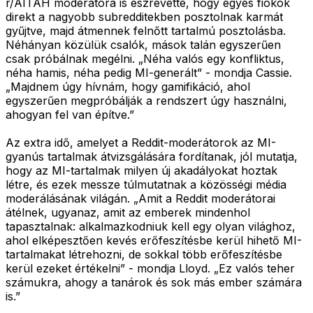
r/AITAH moderátora is észrevette, hogy egyes fiókok
direkt a nagyobb subredditekben posztolnak karmát
gyűjtve, majd átmennek felnőtt tartalmú posztolásba.
Néhányan közülük csalók, mások talán egyszerűen
csak próbálnak megélni. „Néha valós egy konfliktus,
néha hamis, néha pedig MI-generált” - mondja Cassie.
„Majdnem úgy hívnám, hogy gamifikáció, ahol
egyszerűen megpróbálják a rendszert úgy használni,
ahogyan fel van építve.”
Az extra idő, amelyet a Reddit-moderátorok az MI-
gyanús tartalmak átvizsgálására fordítanak, jól mutatja,
hogy az MI-tartalmak milyen új akadályokat hoztak
létre, és ezek messze túlmutatnak a közösségi média
moderálásának világán. „Amit a Reddit moderátorai
átélnek, ugyanaz, amit az emberek mindenhol
tapasztalnak: alkalmazkodniuk kell egy olyan világhoz,
ahol elképesztően kevés erőfeszítésbe kerül hihető MI-
tartalmakat létrehozni, de sokkal több erőfeszítésbe
kerül ezeket értékelni” - mondja Lloyd. „Ez valós teher
számukra, ahogy a tanárok és sok más ember számára
is.”