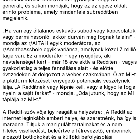
generált, és sokan mondják, hogy ez az egész oldalt
érintő probléma, amely mindenféle subredditben
megjelenik.
„Ha van egy általános esküvős subod vagy kapcsolatok,
vagy bármi hasonló, akkor durván meg fognak találni” -
mondja az r/AITAH egyik moderátora, az
r/AmItheAsshole egyik variánsa, amelynek közel 7 millió
tagja van. Ez a moderátor - egy nyugdíjas, aki
névtelenséget kért - már 18 éve aktív a Redditen - vagyis
gyakorlatilag a teljes fennállása alatt - és előtte
évtizedeken át dolgozott a webes szakmában. Ő az MI-t
a platform létezését fenyegető potenciális veszélynek
látja. „A Redditnek vagy lépnie kell, vagy a kígyó le fogja
nyelni a saját farkát” - mondja. „Oda jutunk, hogy az MI
táplálja az MI-t.”
A Reddit-szóvivője így reagált a helyzetre: „A Reddit az
internet leginkább emberi helye, és szeretnénk, ha így is
maradna. Tiltjuk a manipulált tartalmakat és a nem
hiteles viselkedést, beleértve a félrevezető, emberinek
álcázott botfiókokat és a külföldi befolyásolási