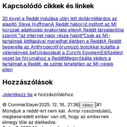
Kapcsolódó cikkek és linkek
20 évvel a Reddit indulása után lett dollármilliárdos az
alapító Steve Huffman
A Reddit háborút indított az MI
korszak adatlopási gyakorlata ellen
A Reddit társalapítója
szerint "az internet nagy része halott”
Csak az MI-
tartalmak kitiltásával maradhat életben a Reddit
A Reddit
beperelte az Anthropicot
Fórumozó botokkal kutatta a
vélemények befolyásolását a Zürichi Egyetem
Előfizetést
vezet be fórumához a Reddit
Megpróbálja védeni a
tartalmait a Reddit, de szinte tehetetlen az MI-cégek
ellen
Hozzászólások
Jelentkezz be
a hozzászóláshoz.
©
CommieSlayer
2025. 12. 16.
.
21:38
|
|
#
1
válasz
Mondjuk a reddit-ért nem kár. Annyi rosszindulatú,
megkeseredett ember van ott, hogy az embernek
elmegy tőle az életkedve.