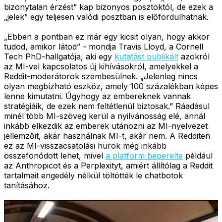
bizonytalan érzést” kap bizonyos posztoktól, de ezek a
„jelek” egy teljesen valódi posztban is előfordulhatnak.
„Ebben a pontban ez már egy kicsit olyan, hogy akkor
tudod, amikor látod” - mondja Travis Lloyd, a Cornell
Tech PhD-hallgatója, aki egy
kutatást publikált
azokról
az MI-vel kapcsolatos új kihívásokról, amelyekkel a
Reddit-moderátorok szembesülnek. „Jelenleg nincs
olyan megbízható eszköz, amely 100 százalékban képes
lenne kimutatni. Úgyhogy az embereknek vannak
stratégiáik, de ezek nem feltétlenül biztosak.” Ráadásul
minél több MI-szöveg kerül a nyilvánosság elé, annál
inkább elkezdik az emberek utánozni az MI-nyelvezet
jellemzőit, akár használnak MI-t, akár nem. A Redditen
ez az MI-visszacsatolási hurok még inkább
összefonódott lehet, mivel
a platform beperelte
például
az Anthropicot és a Perplexityt, amiért állítólag a Reddit
tartalmait engedély nélkül töltötték le chatbotok
tanításához.