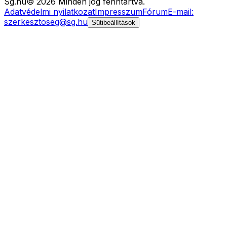
Sg
.hu
©
2026
Minden jog fenntartva.
Adatvédelmi nyilatkozat
Impresszum
Fórum
E-mail:
szerkesztoseg@sg.hu
Sütibeállítások