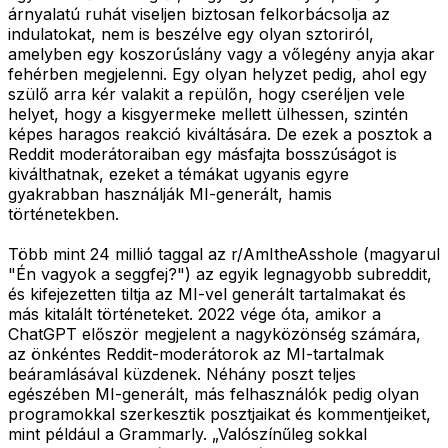
árnyalatú ruhát viseljen biztosan felkorbácsolja az
indulatokat, nem is beszélve egy olyan sztoriról,
amelyben egy koszorúslány vagy a vőlegény anyja akar
fehérben megjelenni. Egy olyan helyzet pedig, ahol egy
szülő arra kér valakit a repülőn, hogy cseréljen vele
helyet, hogy a kisgyermeke mellett ülhessen, szintén
képes haragos reakció kiváltására. De ezek a posztok a
Reddit moderátoraiban egy másfajta bosszúságot is
kiválthatnak, ezeket a témákat ugyanis egyre
gyakrabban használják MI-generált, hamis
történetekben.
Több mint 24 millió taggal az r/AmItheAsshole (magyarul
"Én vagyok a seggfej?") az egyik legnagyobb subreddit,
és kifejezetten tiltja az MI-vel generált tartalmakat és
más kitalált történeteket. 2022 vége óta, amikor a
ChatGPT először megjelent a nagyközönség számára,
az önkéntes Reddit-moderátorok az MI-tartalmak
beáramlásával küzdenek. Néhány poszt teljes
egészében MI-generált, más felhasználók pedig olyan
programokkal szerkesztik posztjaikat és kommentjeiket,
mint például a Grammarly. „Valószínűleg sokkal