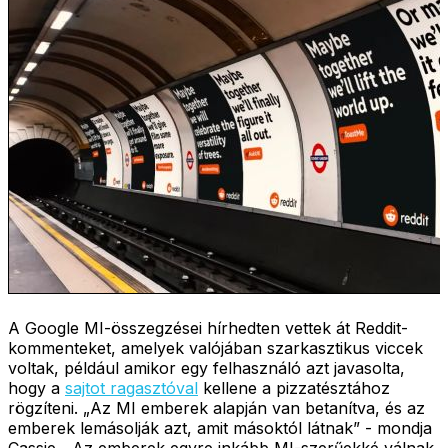
A Google MI-összegzései hírhedten vettek át Reddit-
kommenteket, amelyek valójában szarkasztikus viccek
voltak, például amikor egy felhasználó azt javasolta,
hogy a
sajtot ragasztóval
kellene a pizzatésztához
rögzíteni. „Az MI emberek alapján van betanítva, és az
emberek lemásolják azt, amit másoktól látnak” - mondja
Cassie. „Az emberek egyre inkább MI-szerűekké válnak,