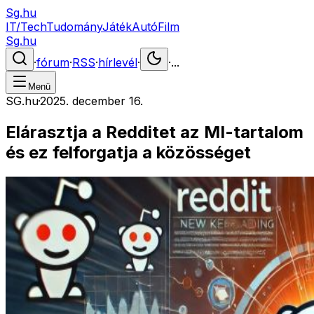
Sg.hu
IT/Tech
Tudomány
Játék
Autó
Film
Sg.hu
·
fórum
·
RSS
·
hírlevél
·
·
...
Menü
SG.hu
·
2025. december 16.
Elárasztja a Redditet az MI-tartalom
és ez felforgatja a közösséget