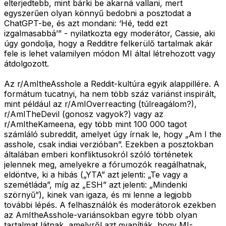
elterjedtebb, mint bárki be akarná vallani, mert
egyszerűen olyan könnyű bedobni a posztodat a
ChatGPT-be, és azt mondani: ‘Hé, tedd ezt
izgalmasabbá’” - nyilatkozta egy moderátor, Cassie, aki
úgy gondolja, hogy a Redditre felkerülő tartalmak akár
fele is lehet valamilyen módon MI által létrehozott vagy
átdolgozott.
Az r/AmItheAsshole a Reddit-kultúra egyik alappillére. A
formátum tucatnyi, ha nem több száz variánst inspirált,
mint például az r/AmIOverreacting (túlreagálom?),
r/AmITheDevil (gonosz vagyok?) vagy az
r/AmItheKameena, egy több mint 100 000 tagot
számláló subreddit, amelyet úgy írnak le, hogy „Am I the
asshole, csak indiai verzióban”. Ezekben a posztokban
általában emberi konfliktusokról szóló történetek
jelennek meg, amelyekre a fórumozók reagálhatnak,
eldöntve, ki a hibás („YTA” azt jelenti: „Te vagy a
szemétláda”, míg az „ESH” azt jelenti: „Mindenki
szörnyű”), kinek van igaza, és mi lenne a legjobb
további lépés. A felhasználók és moderátorok ezekben
az AmItheAsshole-variánsokban egyre több olyan
tartalmat látnak, amelyről azt gyanítják, hogy MI-