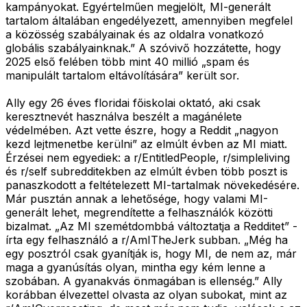
kampányokat. Egyértelműen megjelölt, MI-generált
tartalom általában engedélyezett, amennyiben megfelel
a közösség szabályainak és az oldalra vonatkozó
globális szabályainknak.” A szóvivő hozzátette, hogy
2025 első felében több mint 40 millió „spam és
manipulált tartalom eltávolítására” került sor.
Ally egy 26 éves floridai főiskolai oktató, aki csak
keresztnevét használva beszélt a magánélete
védelmében. Azt vette észre, hogy a Reddit „nagyon
kezd lejtmenetbe kerülni” az elmúlt évben az MI miatt.
Érzései nem egyediek: a r/EntitledPeople, r/simpleliving
és r/self subredditekben az elmúlt évben több poszt is
panaszkodott a feltételezett MI-tartalmak növekedésére.
Már pusztán annak a lehetősége, hogy valami MI-
generált lehet, megrendítette a felhasználók közötti
bizalmat. „Az MI szemétdombbá változtatja a Redditet” -
írta egy felhasználó a r/AmITheJerk subban. „Még ha
egy posztról csak gyanítják is, hogy MI, de nem az, már
maga a gyanúsítás olyan, mintha egy kém lenne a
szobában. A gyanakvás önmagában is ellenség.” Ally
korábban élvezettel olvasta az olyan subokat, mint az