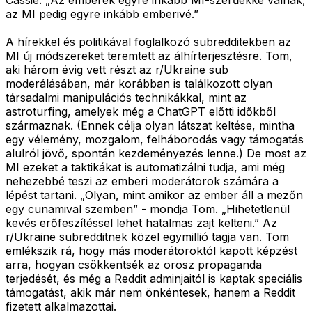
az MI pedig egyre inkább emberivé.”
A hírekkel és politikával foglalkozó subredditekben az
MI új módszereket teremtett az álhírterjesztésre. Tom,
aki három évig vett részt az r/Ukraine sub
moderálásában, már korábban is találkozott olyan
társadalmi manipulációs technikákkal, mint az
astroturfing, amelyek még a ChatGPT előtti időkből
származnak. (Ennek célja olyan látszat keltése, mintha
egy vélemény, mozgalom, felháborodás vagy támogatás
alulról jövő, spontán kezdeményezés lenne.) De most az
MI ezeket a taktikákat is automatizálni tudja, ami még
nehezebbé teszi az emberi moderátorok számára a
lépést tartani. „Olyan, mint amikor az ember áll a mezőn
egy cunamival szemben” - mondja Tom. „Hihetetlenül
kevés erőfeszítéssel lehet hatalmas zajt kelteni.” Az
r/Ukraine subredditnek közel egymillió tagja van. Tom
emlékszik rá, hogy más moderátoroktól kapott képzést
arra, hogyan csökkentsék az orosz propaganda
terjedését, és még a Reddit adminjaitól is kaptak speciális
támogatást, akik már nem önkéntesek, hanem a Reddit
fizetett alkalmazottai.