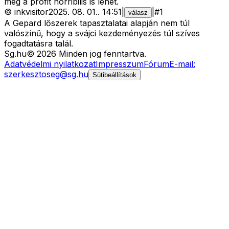
meg a profit horribilis is lehet.
©
inkvisitor
2025. 08. 01.
.
14:51
|
|
#
1
válasz
A Gepard lőszerek tapasztalatai alapján nem túl
valószínű, hogy a svájci kezdeményezés túl szíves
fogadtatásra talál.
Sg
.hu
©
2026
Minden jog fenntartva.
Adatvédelmi nyilatkozat
Impresszum
Fórum
E-mail:
szerkesztoseg@sg.hu
Sütibeállítások