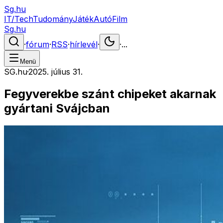
Sg.hu
IT/Tech
Tudomány
Játék
Autó
Film
Sg.hu
·
fórum
·
RSS
·
hírlevél
·
·
...
Menü
SG.hu
·
2025. július 31.
Fegyverekbe szánt chipeket akarnak
gyártani Svájcban