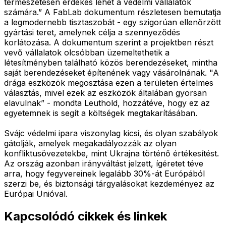
természetesen érdekes lehet a védelmi vállalatok
számára.” A FabLab dokumentum részletesen bemutatja
a legmodernebb tisztaszobát - egy szigorúan ellenőrzött
gyártási teret, amelynek célja a szennyeződés
korlátozása. A dokumentum szerint a projektben részt
vevő vállalatok olcsóbban üzemeltethetik a
létesítményben található közös berendezéseket, mintha
saját berendezéseket építenének vagy vásárolnának. "A
drága eszközök megosztása ezen a területen értelmes
választás, mivel ezek az eszközök általában gyorsan
elavulnak” - mondta Leuthold, hozzátéve, hogy ez az
egyetemnek is segít a költségek megtakarításában.
Svájc védelmi ipara viszonylag kicsi, és olyan szabályok
gátolják, amelyek megakadályozzák az olyan
konfliktusövezetekbe, mint Ukrajna történő értékesítést.
Az ország azonban irányváltást jelzett, ígéretet téve
arra, hogy fegyvereinek legalább 30%-át Európából
szerzi be, és biztonsági tárgyalásokat kezdeményez az
Európai Unióval.
Kapcsolódó cikkek és linkek