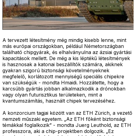
A tervezett létesítmény még mindig kisebb lenne, mint
más európai országokban, például Németországban
található chipgyárak, és elhalványulna az ázsiai gyártási
kapacitások mellett. De még a kis léptékű létesítmények
is hasznosak a katonai beszállítók számára, akiknek
gyakran szigorú biztonsági követelményeknek
megfelelő, korlátozott mennyiségű speciális chipekre
van szükségük - mondta Hmaidi. Hozzátette, hogy a
karcsúbb gyártás jobban alkalmazkodik a drónokban
vagy olyan futurisztikus területeken, mint a
kvantumszámítás, használt chipek tervezéséhez.
A konzorcium tagjai között van az ETH Zürich, a vezető
nemzeti műszaki egyetem. „Az ETH főként biztonsági
témákkal foglalkozik” - mondta Juerg Leuthold, az ETH
professzora, aki a chip-projektben dolgozik. „Ez