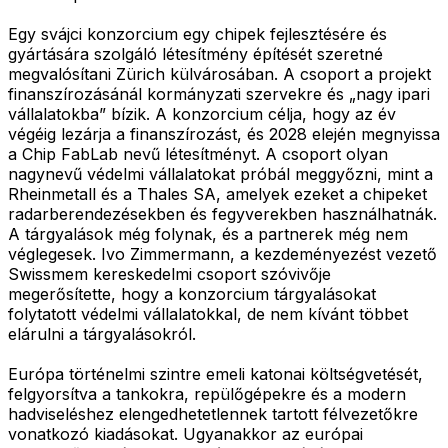
Egy svájci konzorcium egy chipek fejlesztésére és
gyártására szolgáló létesítmény építését szeretné
megvalósítani Zürich külvárosában. A csoport a projekt
finanszírozásánál kormányzati szervekre és „nagy ipari
vállalatokba” bízik. A konzorcium célja, hogy az év
végéig lezárja a finanszírozást, és 2028 elején megnyissa
a Chip FabLab nevű létesítményt. A csoport olyan
nagynevű védelmi vállalatokat próbál meggyőzni, mint a
Rheinmetall és a Thales SA, amelyek ezeket a chipeket
radarberendezésekben és fegyverekben használhatnák.
A tárgyalások még folynak, és a partnerek még nem
véglegesek. Ivo Zimmermann, a kezdeményezést vezető
Swissmem kereskedelmi csoport szóvivője
megerősítette, hogy a konzorcium tárgyalásokat
folytatott védelmi vállalatokkal, de nem kívánt többet
elárulni a tárgyalásokról.
Európa történelmi szintre emeli katonai költségvetését,
felgyorsítva a tankokra, repülőgépekre és a modern
hadviseléshez elengedhetetlennek tartott félvezetőkre
vonatkozó kiadásokat. Ugyanakkor az európai