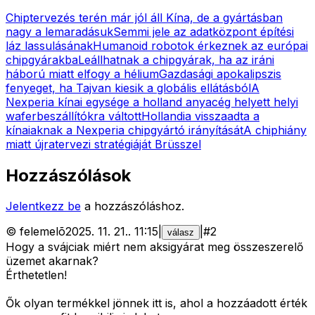
Chiptervezés terén már jól áll Kína, de a gyártásban
nagy a lemaradásuk
Semmi jele az adatközpont építési
láz lassulásának
Humanoid robotok érkeznek az európai
chipgyárakba
Leállhatnak a chipgyárak, ha az iráni
háború miatt elfogy a hélium
Gazdasági apokalipszis
fenyeget, ha Tajvan kiesik a globális ellátásból
A
Nexperia kínai egysége a holland anyacég helyett helyi
waferbeszállítókra váltott
Hollandia visszaadta a
kínaiaknak a Nexperia chipgyártó irányítását
A chiphiány
miatt újratervezi stratégiáját Brüsszel
Hozzászólások
Jelentkezz be
a hozzászóláshoz.
©
felemelõ
2025. 11. 21.
.
11:15
|
|
#
2
válasz
Hogy a svájciak miért nem aksigyárat meg összeszerelő
üzemet akarnak?
Érthetetlen!
Ők olyan termékkel jönnek itt is, ahol a hozzáadott érték