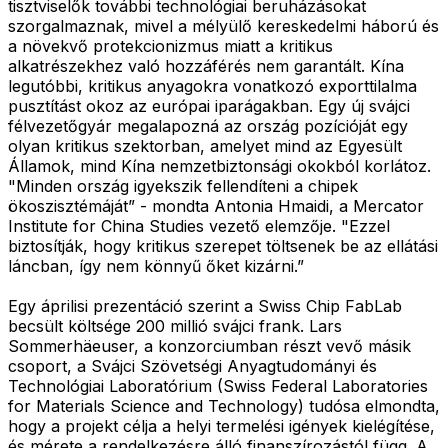
tisztviselők további technológiai beruházásokat
szorgalmaznak, mivel a mélyülő kereskedelmi háború és
a növekvő protekcionizmus miatt a kritikus
alkatrészekhez való hozzáférés nem garantált. Kína
legutóbbi, kritikus anyagokra vonatkozó exporttilalma
pusztítást okoz az európai iparágakban. Egy új svájci
félvezetőgyár megalapozná az ország pozícióját egy
olyan kritikus szektorban, amelyet mind az Egyesült
Államok, mind Kína nemzetbiztonsági okokból korlátoz.
"Minden ország igyekszik fellendíteni a chipek
ökoszisztémáját” - mondta Antonia Hmaidi, a Mercator
Institute for China Studies vezető elemzője. "Ezzel
biztosítják, hogy kritikus szerepet töltsenek be az ellátási
láncban, így nem könnyű őket kizárni.”
Egy áprilisi prezentáció szerint a Swiss Chip FabLab
becsült költsége 200 millió svájci frank. Lars
Sommerhäeuser, a konzorciumban részt vevő másik
csoport, a Svájci Szövetségi Anyagtudományi és
Technológiai Laboratórium (Swiss Federal Laboratories
for Materials Science and Technology) tudósa elmondta,
hogy a projekt célja a helyi termelési igények kielégítése,
és mérete a rendelkezésre álló finanszírozástól függ. A