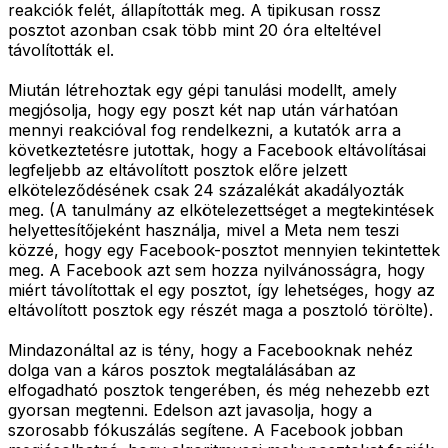
reakciók felét, állapították meg. A tipikusan rossz
posztot azonban csak több mint 20 óra elteltével
távolították el.
Miután létrehoztak egy gépi tanulási modellt, amely
megjósolja, hogy egy poszt két nap után várhatóan
mennyi reakcióval fog rendelkezni, a kutatók arra a
következtetésre jutottak, hogy a Facebook eltávolításai
legfeljebb az eltávolított posztok előre jelzett
elköteleződésének csak 24 százalékát akadályozták
meg. (A tanulmány az elkötelezettséget a megtekintések
helyettesítőjeként használja, mivel a Meta nem teszi
közzé, hogy egy Facebook-posztot mennyien tekintettek
meg. A Facebook azt sem hozza nyilvánosságra, hogy
miért távolítottak el egy posztot, így lehetséges, hogy az
eltávolított posztok egy részét maga a posztoló törölte).
Mindazonáltal az is tény, hogy a Facebooknak nehéz
dolga van a káros posztok megtalálásában az
elfogadható posztok tengerében, és még nehezebb ezt
gyorsan megtenni. Edelson azt javasolja, hogy a
szorosabb fókuszálás segítene. A Facebook jobban