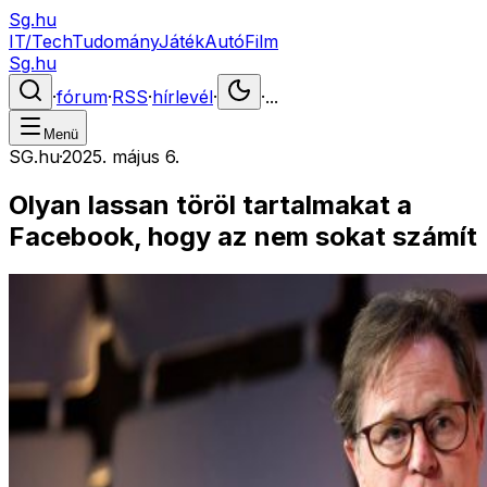
Sg.hu
IT/Tech
Tudomány
Játék
Autó
Film
Sg.hu
·
fórum
·
RSS
·
hírlevél
·
·
...
Menü
SG.hu
·
2025. május 6.
Olyan lassan töröl tartalmakat a
Facebook, hogy az nem sokat számít