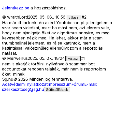
Jelentkezz be
a hozzászóláshoz.
©
wraithLord
2025. 05. 08.
.
10:56
|
|
#
2
válasz
Ha már itt tartunk, én azért Youtube-on pl. jelentgetem a
szar scam videókat, mert ha mást nem, azt elérem vele,
hogy nem ajánlgatja őket az algoritmus annyira, és még
kevesebben nézik meg. Ha lehet, akkor már a scam
thumbnailnél jelentem, és rá se kattintok, mert a
kattintással valószínűleg ellensúlyozom a reportolás
hatását.
©
Merwenus
2025. 05. 07.
.
18:24
|
|
#
1
válasz
nem is akarják törölni, nyilvánvaló scammer bot
accountokat rendben találták, már nem is reportolom
őket, minek.
Sg
.hu
©
2026
Minden jog fenntartva.
Adatvédelmi nyilatkozat
Impresszum
Fórum
E-mail:
szerkesztoseg@sg.hu
Sütibeállítások