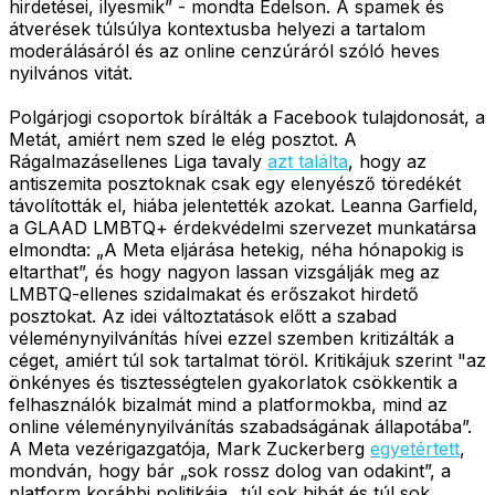
hirdetései, ilyesmik” - mondta Edelson. A spamek és
átverések túlsúlya kontextusba helyezi a tartalom
moderálásáról és az online cenzúráról szóló heves
nyilvános vitát.
Polgárjogi csoportok bírálták a Facebook tulajdonosát, a
Metát, amiért nem szed le elég posztot. A
Rágalmazásellenes Liga tavaly
azt találta
, hogy az
antiszemita posztoknak csak egy elenyésző töredékét
távolították el, hiába jelentették azokat. Leanna Garfield,
a GLAAD LMBTQ+ érdekvédelmi szervezet munkatársa
elmondta: „A Meta eljárása hetekig, néha hónapokig is
eltarthat”, és hogy nagyon lassan vizsgálják meg az
LMBTQ-ellenes szidalmakat és erőszakot hirdető
posztokat. Az idei változtatások előtt a szabad
véleménynyilvánítás hívei ezzel szemben kritizálták a
céget, amiért túl sok tartalmat töröl. Kritikájuk szerint "az
önkényes és tisztességtelen gyakorlatok csökkentik a
felhasználók bizalmát mind a platformokba, mind az
online véleménynyilvánítás szabadságának állapotába”.
A Meta vezérigazgatója, Mark Zuckerberg
egyetértett
,
mondván, hogy bár „sok rossz dolog van odakint”, a
platform korábbi politikája „túl sok hibát és túl sok