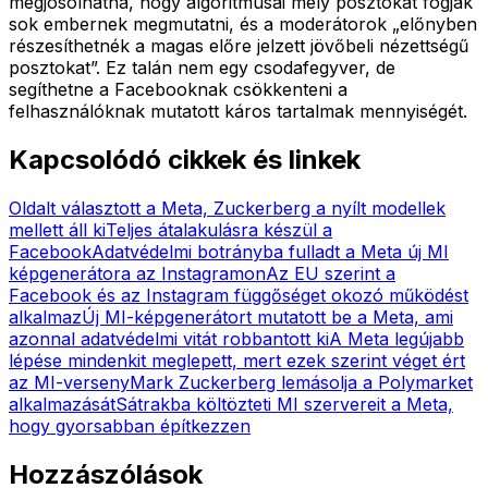
megjósolhatná, hogy algoritmusai mely posztokat fogják
sok embernek megmutatni, és a moderátorok „előnyben
részesíthetnék a magas előre jelzett jövőbeli nézettségű
posztokat”. Ez talán nem egy csodafegyver, de
segíthetne a Facebooknak csökkenteni a
felhasználóknak mutatott káros tartalmak mennyiségét.
Kapcsolódó cikkek és linkek
Oldalt választott a Meta, Zuckerberg a nyílt modellek
mellett áll ki
Teljes átalakulásra készül a
Facebook
Adatvédelmi botrányba fulladt a Meta új MI
képgenerátora az Instagramon
Az EU szerint a
Facebook és az Instagram függőséget okozó működést
alkalmaz
Új MI-képgenerátort mutatott be a Meta, ami
azonnal adatvédelmi vitát robbantott ki
A Meta legújabb
lépése mindenkit meglepett, mert ezek szerint véget ért
az MI-verseny
Mark Zuckerberg lemásolja a Polymarket
alkalmazását
Sátrakba költözteti MI szervereit a Meta,
hogy gyorsabban építkezzen
Hozzászólások