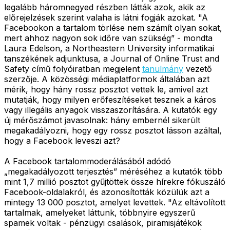
legalább háromnegyed részben látták azok, akik az
előrejelzések szerint valaha is látni fogják azokat. "A
Facebookon a tartalom törlése nem számít olyan sokat,
mert ahhoz nagyon sok időre van szükség” - mondta
Laura Edelson, a Northeastern University informatikai
tanszékének adjunktusa, a Journal of Online Trust and
Safety című folyóiratban megjelent
tanulmány
vezető
szerzője. A közösségi médiaplatformok általában azt
mérik, hogy hány rossz posztot vettek le, amivel azt
mutatják, hogy milyen erőfeszítéseket tesznek a káros
vagy illegális anyagok visszaszorítására. A kutatók egy
új mérőszámot javasolnak: hány embernél sikerült
megakadályozni, hogy egy rossz posztot lásson azáltal,
hogy a Facebook leveszi azt?
A Facebook tartalommoderálásából adódó
„megakadályozott terjesztés” méréséhez a kutatók több
mint 1,7 millió posztot gyűjtöttek össze hírekre fókuszáló
Facebook-oldalakról, és azonosították közülük azt a
mintegy 13 000 posztot, amelyet levettek. "Az eltávolított
tartalmak, amelyeket láttunk, többnyire egyszerű
spamek voltak - pénzügyi csalások, piramisjátékok