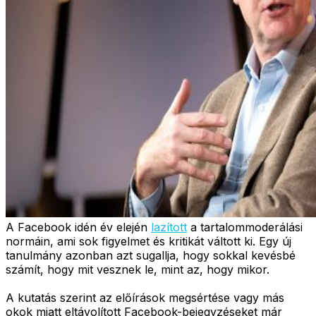
A Facebook idén év elején
lazított
a tartalommoderálási
normáin, ami sok figyelmet és kritikát váltott ki. Egy új
tanulmány azonban azt sugallja, hogy sokkal kevésbé
számít, hogy mit vesznek le, mint az, hogy mikor.
A kutatás szerint az előírások megsértése vagy más
okok miatt eltávolított Facebook-bejegyzéseket már