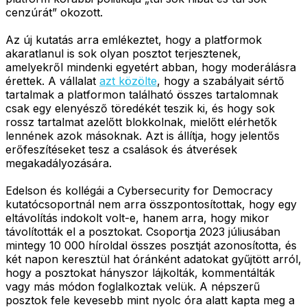
cenzúrát” okozott.
Az új kutatás arra emlékeztet, hogy a platformok
akaratlanul is sok olyan posztot terjesztenek,
amelyekről mindenki egyetért abban, hogy moderálásra
érettek. A vállalat
azt közölte
, hogy a szabályait sértő
tartalmak a platformon található összes tartalomnak
csak egy elenyésző töredékét teszik ki, és hogy sok
rossz tartalmat azelőtt blokkolnak, mielőtt elérhetők
lennének azok másoknak. Azt is állítja, hogy jelentős
erőfeszítéseket tesz a csalások és átverések
megakadályozására.
Edelson és kollégái a Cybersecurity for Democracy
kutatócsoportnál nem arra összpontosítottak, hogy egy
eltávolítás indokolt volt-e, hanem arra, hogy mikor
távolították el a posztokat. Csoportja 2023 júliusában
mintegy 10 000 híroldal összes posztját azonosította, és
két napon keresztül hat óránként adatokat gyűjtött arról,
hogy a posztokat hányszor lájkolták, kommentálták
vagy más módon foglalkoztak velük. A népszerű
posztok fele kevesebb mint nyolc óra alatt kapta meg a