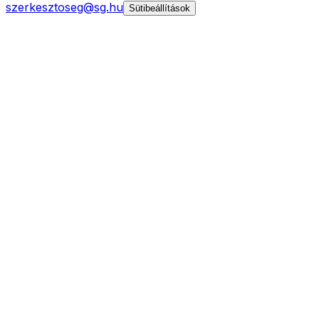
szerkesztoseg@sg.hu
Sütibeállítások