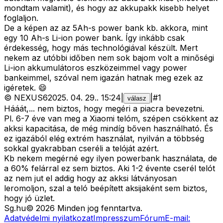
mondtam valamit), és hogy az akkupakk kisebb helyet
foglaljon.
De a képen az az 5Ah-s power bank kb. akkora, mint
egy 10 Ah-s Li-ion power bank. Így inkább csak
érdekesség, hogy más technológiával készült. Mert
nekem az utóbbi időben nem sok bajom volt a minőségi
Li-ion akkumulátoros eszközeimmel vagy power
bankeimmel, szóval nem igazán hatnak meg ezek az
igéretek. 😄
©
NEXUS6
2025. 04. 29.
.
15:24
|
|
#
1
válasz
Hááát,... nem biztos, hogy megéri a piacra bevezetni.
Pl. 6-7 éve van meg a Xiaomi telóm, szépen csökkent az
akksi kapacitása, de még mindíg bőven használható. És
ez igazából elég extrém használat, nyilván a többség
sokkal gyakrabban cseréli a telóját azért.
Kb nekem megérné egy ilyen powerbank használata, de
a 60% felárral ez sem biztos. Aki 1-2 évente cserél telót
az nem jut el addig hogy az akksi látványosan
leromoljon, szal a teló beépített aksijaként sem biztos,
hogy jó üzlet.
Sg
.hu
©
2026
Minden jog fenntartva.
Adatvédelmi nyilatkozat
Impresszum
Fórum
E-mail: