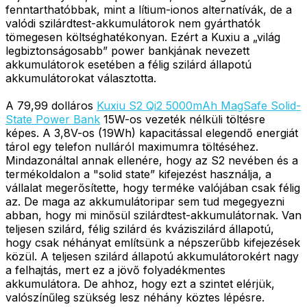
fenntarthatóbbak, mint a lítium-ionos alternatívák, de a
valódi szilárdtest-akkumulátorok nem gyárthatók
tömegesen költséghatékonyan. Ezért a Kuxiu a „világ
legbiztonságosabb” power bankjának nevezett
akkumulátorok esetében a félig szilárd állapotú
akkumulátorokat választotta.
A 79,99 dolláros
Kuxiu S2 Qi2 5000mAh MagSafe Solid-
State Power Bank
15W-os vezeték nélküli töltésre
képes. A 3,8V-os (19Wh) kapacitással elegendő energiát
tárol egy telefon nulláról maximumra töltéséhez.
Mindazonáltal annak ellenére, hogy az S2 nevében és a
termékoldalon a "solid state” kifejezést használja, a
vállalat megerősítette, hogy terméke valójában csak félig
az. De maga az akkumulátoripar sem tud megegyezni
abban, hogy mi minősül szilárdtest-akkumulátornak. Van
teljesen szilárd, félig szilárd és kváziszilárd állapotú,
hogy csak néhányat említsünk a népszerűbb kifejezések
közül. A teljesen szilárd állapotú akkumulátorokért nagy
a felhajtás, mert ez a jövő folyadékmentes
akkumulátora. De ahhoz, hogy ezt a szintet elérjük,
valószínűleg szükség lesz néhány köztes lépésre.