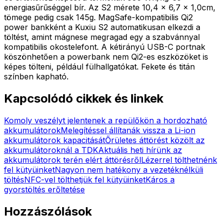
energiasűrűséggel bír. Az S2 mérete 10,4 x 6,7 x 1,0cm,
tömege pedig csak 145g. MagSafe-kompatibilis Qi2
power bankként a Kuxiu S2 automatikusan elkezdi a
töltést, amint mágnese megragad egy a szabvánnyal
kompatibilis okostelefont. A kétirányú USB-C portnak
köszönhetően a powerbank nem Qi2-es eszközöket is
képes tölteni, például fülhallgatókat. Fekete és titán
színben kapható.
Kapcsolódó cikkek és linkek
Komoly veszélyt jelentenek a repülőkön a hordozható
akkumulátorok
Melegítéssel állítanák vissza a Li-ion
akkumulátorok kapacitását
Őrületes áttörést közölt az
akkumulátoroknál a TDK
Aktuális heti hírünk az
akkumulátorok terén elért áttörésről
Lézerrel tölthetnénk
fel kütyüinket
Nagyon nem hatékony a vezetéknélküli
töltés
NFC-vel tölthetjük fel kütyüinket
Káros a
gyorstöltés erőltetése
Hozzászólások