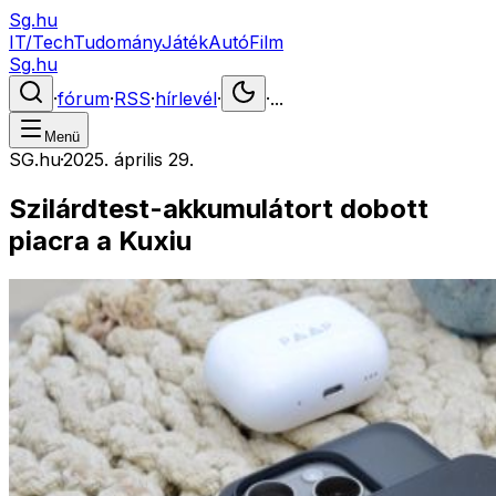
Sg.hu
IT/Tech
Tudomány
Játék
Autó
Film
Sg.hu
·
fórum
·
RSS
·
hírlevél
·
·
...
Menü
SG.hu
·
2025. április 29.
Szilárdtest-akkumulátort dobott
piacra a Kuxiu