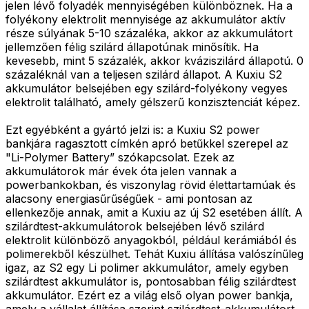
jelen lévő folyadék mennyiségében különböznek. Ha a
folyékony elektrolit mennyisége az akkumulátor aktív
része súlyának 5-10 százaléka, akkor az akkumulátort
jellemzően félig szilárd állapotúnak minősítik. Ha
kevesebb, mint 5 százalék, akkor kváziszilárd állapotú. 0
százaléknál van a teljesen szilárd állapot. A Kuxiu S2
akkumulátor belsejében egy szilárd-folyékony vegyes
elektrolit található, amely gélszerű konzisztenciát képez.
Ezt egyébként a gyártó jelzi is: a Kuxiu S2 power
bankjára ragasztott címkén apró betűkkel szerepel az
"Li-Polymer Battery” szókapcsolat. Ezek az
akkumulátorok már évek óta jelen vannak a
powerbankokban, és viszonylag rövid élettartamúak és
alacsony energiasűrűségűek - ami pontosan az
ellenkezője annak, amit a Kuxiu az új S2 esetében állít. A
szilárdtest-akkumulátorok belsejében lévő szilárd
elektrolit különböző anyagokból, például kerámiából és
polimerekből készülhet. Tehát Kuxiu állítása valószínűleg
igaz, az S2 egy Li polimer akkumulátor, amely egyben
szilárdtest akkumulátor is, pontosabban félig szilárdtest
akkumulátor. Ezért ez a világ első olyan power bankja,
amely a vállalat állítása szerint szilárdtest-akkumulátort