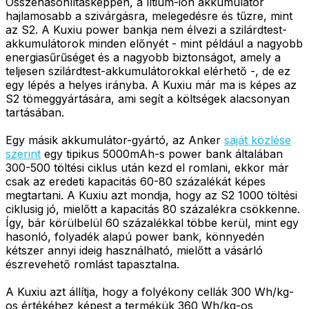
Összehasonlításképpen, a lítium-ion akkumulátor
hajlamosabb a szivárgásra, melegedésre és tűzre, mint
az S2. A Kuxiu power bankja nem élvezi a szilárdtest-
akkumulátorok minden előnyét - mint például a nagyobb
energiasűrűséget és a nagyobb biztonságot, amely a
teljesen szilárdtest-akkumulátorokkal elérhető -, de ez
egy lépés a helyes irányba. A Kuxiu már ma is képes az
S2 tömeggyártására, ami segít a költségek alacsonyan
tartásában.
Egy másik akkumulátor-gyártó, az Anker
saját közlése
szerint
egy tipikus 5000mAh-s power bank általában
300-500 töltési ciklus után kezd el romlani, ekkor már
csak az eredeti kapacitás 60-80 százalékát képes
megtartani. A Kuxiu azt mondja, hogy az S2 1000 töltési
ciklusig jó, mielőtt a kapacitás 80 százalékra csökkenne.
Így, bár körülbelül 60 százalékkal többe kerül, mint egy
hasonló, folyadék alapú power bank, könnyedén
kétszer annyi ideig használható, mielőtt a vásárló
észrevehető romlást tapasztalna.
A Kuxiu azt állítja, hogy a folyékony cellák 300 Wh/kg-
os értékéhez képest a termékük 360 Wh/kg-os