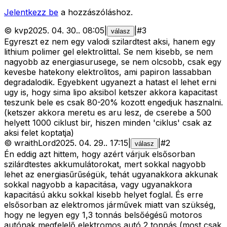
Jelentkezz be
a hozzászóláshoz.
©
kvp
2025. 04. 30.
.
08:05
|
|
#
3
válasz
Egyreszt ez nem egy valodi szilardtest aksi, hanem egy
lithium polimer gel elektrolittal. Se nem kisebb, se nem
nagyobb az energiasurusege, se nem olcsobb, csak egy
kevesbe hatekony elektrolitos, ami papiron lassabban
degradalodik. Egyebkent ugyanezt a hatast el lehet erni
ugy is, hogy sima lipo aksibol ketszer akkora kapacitast
teszunk bele es csak 80-20% kozott engedjuk hasznalni.
(ketszer akkora meretu es aru lesz, de cserebe a 500
helyett 1000 ciklust bir, hiszen minden 'ciklus' csak az
aksi felet koptatja)
©
wraithLord
2025. 04. 29.
.
17:15
|
|
#
2
válasz
Én eddig azt hittem, hogy azért várjuk elsősorban
szilárdtestes akkumulátorokat, mert sokkal nagyobb
lehet az energiasűrűségük, tehát ugyanakkora akkunak
sokkal nagyobb a kapacitása, vagy ugyanakkora
kapacitású akku sokkal kisebb helyet foglal. És erre
elsősorban az elektromos járművek miatt van szükség,
hogy ne legyen egy 1,3 tonnás belsőégésű motoros
autónak megfelelő elektromos autó 2 tonnás (most csak