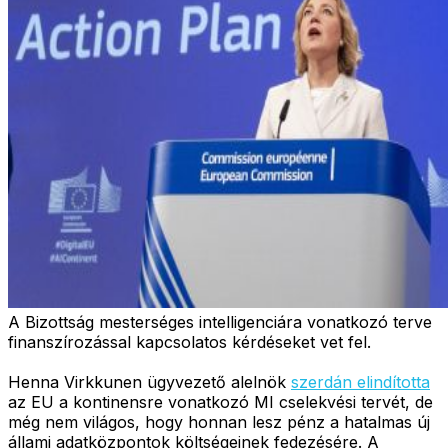
A Bizottság mesterséges intelligenciára vonatkozó terve
finanszírozással kapcsolatos kérdéseket vet fel.
Henna Virkkunen ügyvezető alelnök
szerdán elindította
az EU a kontinensre vonatkozó MI cselekvési tervét, de
még nem világos, hogy honnan lesz pénz a hatalmas új
állami adatközpontok költségeinek fedezésére. A