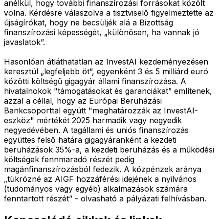
anélkül, hogy további finanszírozási forrásokat közölt
volna. Kérdésre válaszolva a tisztviselő figyelmeztette az
újságírókat, hogy ne becsüljék alá a Bizottság
finanszírozási képességét, „különösen, ha vannak jó
javaslatok”.
Hasonlóan átláthatatlan az InvestAI kezdeményezésen
keresztül „legfeljebb öt”, egyenként 3 és 5 milliárd euró
közötti költségű gigagyár állami finanszírozása. A
hivatalnokok "támogatásokat és garanciákat” említenek,
azzal a céllal, hogy az Európai Beruházási
Bankcsoporttal együtt "meghatározzák az InvestAI-
eszköz" mértékét 2025 harmadik vagy negyedik
negyedévében. A tagállami és uniós finanszírozás
együttes felső határa gigagyáranként a kezdeti
beruházások 35%-a, a kezdeti beruházás és a működési
költségek fennmaradó részét pedig
magánfinanszírozásból fedezik. A közpénzek aránya
„tükrözné az AIGF hozzáférési idejének a nyilvános
(tudományos vagy egyéb) alkalmazások számára
fenntartott részét” - olvasható a pályázati felhívásban.