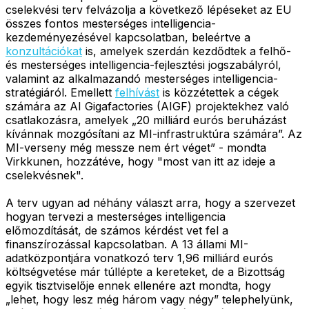
cselekvési terv felvázolja a következő lépéseket az EU
összes fontos mesterséges intelligencia-
kezdeményezésével kapcsolatban, beleértve a
konzultációkat
is, amelyek szerdán kezdődtek a felhő-
és mesterséges intelligencia-fejlesztési jogszabályról,
valamint az alkalmazandó mesterséges intelligencia-
stratégiáról. Emellett
felhívást
is közzétettek a cégek
számára az AI Gigafactories (AIGF) projektekhez való
csatlakozásra, amelyek „20 milliárd eurós beruházást
kívánnak mozgósítani az MI-infrastruktúra számára”. Az
MI-verseny még messze nem ért véget” - mondta
Virkkunen, hozzátéve, hogy "most van itt az ideje a
cselekvésnek".
A terv ugyan ad néhány választ arra, hogy a szervezet
hogyan tervezi a mesterséges intelligencia
előmozdítását, de számos kérdést vet fel a
finanszírozással kapcsolatban. A 13 állami MI-
adatközpontjára vonatkozó terv 1,96 milliárd eurós
költségvetése már túllépte a kereteket, de a Bizottság
egyik tisztviselője ennek ellenére azt mondta, hogy
„lehet, hogy lesz még három vagy négy” telephelyünk,