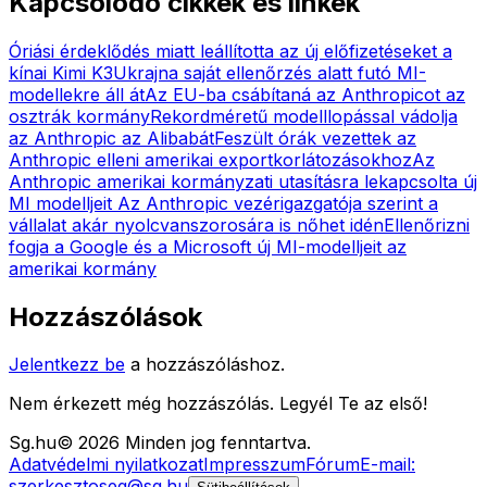
Kapcsolódó cikkek és linkek
Óriási érdeklődés miatt leállította az új előfizetéseket a
kínai Kimi K3
Ukrajna saját ellenőrzés alatt futó MI-
modellekre áll át
Az EU-ba csábítaná az Anthropicot az
osztrák kormány
Rekordméretű modelllopással vádolja
az Anthropic az Alibabát
Feszült órák vezettek az
Anthropic elleni amerikai exportkorlátozásokhoz
Az
Anthropic amerikai kormányzati utasításra lekapcsolta új
MI modelljeit
Az Anthropic vezérigazgatója szerint a
vállalat akár nyolcvanszorosára is nőhet idén
Ellenőrizni
fogja a Google és a Microsoft új MI-modelljeit az
amerikai kormány
Hozzászólások
Jelentkezz be
a hozzászóláshoz.
Nem érkezett még hozzászólás. Legyél Te az első!
Sg
.hu
©
2026
Minden jog fenntartva.
Adatvédelmi nyilatkozat
Impresszum
Fórum
E-mail:
szerkesztoseg@sg.hu