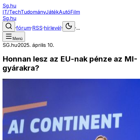
Sg.hu
IT/Tech
Tudomány
Játék
Autó
Film
Sg.hu
·
fórum
·
RSS
·
hírlevél
·
·
...
Menü
SG.hu
·
2025. április 10.
Honnan lesz az EU-nak pénze az MI-
gyárakra?