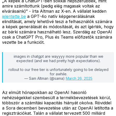
„A képek a ChatGPT-ben sokkal népszerűbbek, mint
amire számítottunk (pedig elég magasak voltak az
elvárásaink)” - írta Altman az X-en. A vállalat kedden
jelentette be
a GPT-4o natív képgenerálásának
elindítását, amely lehetővé teszi a felhasználók számára
a képek generálását és módosítását, és azt ígérték, hogy
az bárki számára használható lesz. Szerdáig az OpenAI
csak a ChatGPT Pro, Plus és Teams előfizetők számára
vezette be a funkciót.
images in chatgpt are wayyyy more popular than we
expected (and we had pretty high expectations).
rollout to our free tier is unfortunately going to be delayed
for awhile.
— Sam Altman (@sama)
March 26, 2025
Az elmúlt hónapokban az OpenAI hasonló
nehézségekkel szembesült a termékbevezetések körül,
többször a számítási kapacitás hiányát okolva. Röviddel
a Sora decemberi bevezetése után az OpenAI letiltotta a
regisztrációkat. Talán a vállalat tervezett 500 milliárd