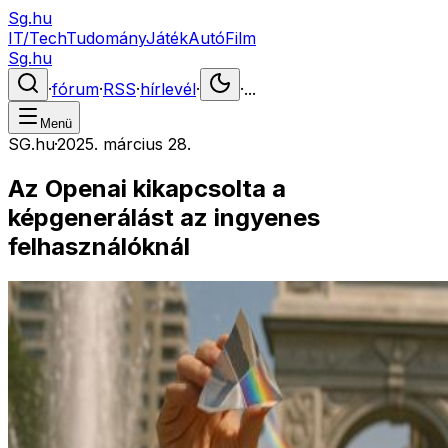
Sg.hu
IT/Tech
Tudomány
Játék
Autó
Film
Sg.hu
·
fórum
·
RSS
·
hírlevél
·
·
...
Menü
SG.hu
·
2025. március 28.
Az Openai kikapcsolta a
képgenerálást az ingyenes
felhasználóknál