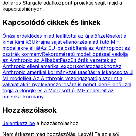
dolláros Stargate adatközpont projektje segít majd a
kapacitáshiányon.
Kapcsolódó cikkek és linkek
Óriási érdeklődés miatt leállította az új előfizetéseket a
kínai Kimi K3
Ukrajna saját ellenőrzés alatt futó MI-
modellekre áll át
Az EU-ba csábítaná az Anthropicot az
osztrák kormány
Rekordméretű modelllopással vádolja
az Anthropic az Alibabát
Feszült órák vezettek az
Anthropic elleni amerikai exportkorlátozásokhoz
Az
Anthropic amerikai kormányzati utasításra lekapcsolta új
MI modelljeit
Az Anthropic vezérigazgatója szerint a
vállalat akár nyolcvanszorosára is nőhet idén
Ellenőrizni
fogja a Google és a Microsoft új MI-modelljeit az
amerikai kormány
Hozzászólások
Jelentkezz be
a hozzászóláshoz.
Nem érkezett még hozzászólás. Legyél Te az első!