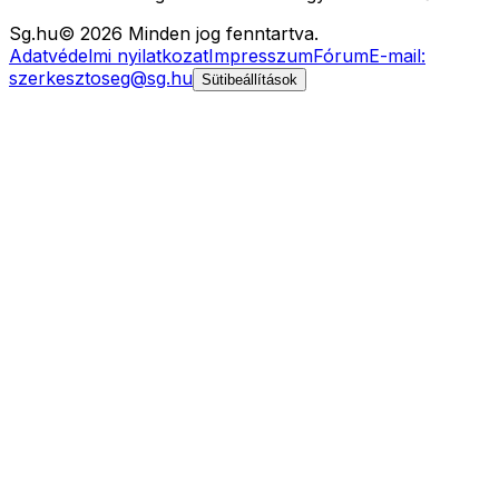
Sg
.hu
©
2026
Minden jog fenntartva.
Adatvédelmi nyilatkozat
Impresszum
Fórum
E-mail:
szerkesztoseg@sg.hu
Sütibeállítások