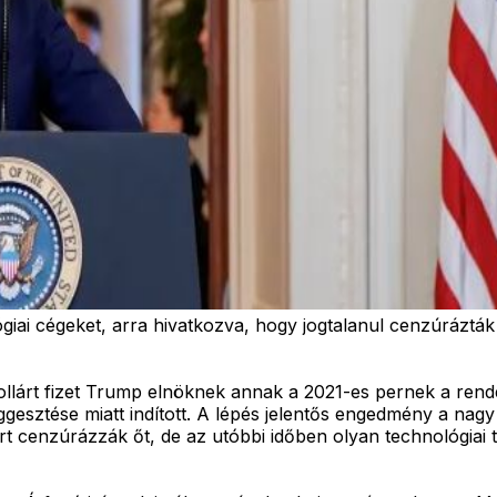
iai cégeket, arra hivatkozva, hogy jogtalanul cenzúráztá
ollárt fizet Trump elnöknek annak a 2021-es pernek a rend
üggesztése miatt indított. A lépés jelentős engedmény a na
rt cenzúrázzák őt, de az utóbbi időben olyan technológiai