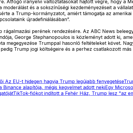
re. Átfogó irányelvi változtatásokat hajtott végre, hogy a
 moderálást és a sokszínűségi kezdeményezéseit a vállal
érte a Trump-kormányzatot, amiért támogatja az amerikai te
csolataink újradefiniálásában”.
mp rágalmazási perének rendezésére. Az ABC News beleegy
ja, George Stephanopoulos is közleményt adott ki, amely
Meta megegyezése Trumppal hasonló feltételeket követ. Nagy
t pedig Trump jogi költségeire és a perhez csatlakozott má
tői
Az EU-t hidegen hagyja Trump legújabb fenyegetése
Trum
a Binance alapítója, mégis kegyelmet adott neki
Egy Microso
atóját
TikTok-fiókot indított a Fehér Ház, Trump lesz "az 