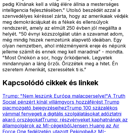
pedig Kínának kell a világ élére állnia a mesterséges
intelligencia fejlesztésében.” Utolsó beszédét azzal a
szenvedélyes kéréssel zárta, hogy az amerikaiak védjék
meg demokráciájukat és a fékek és ellensúlyok
rendszerét, amely az elmúlt 250 évben jól megállta a
helyét. "50 évnyi közszolgálat után a szavamat adom,
még mindig hiszek nemzetünk alapvető ideáiban. Egy
olyan nemzetben, ahol intézményeink ereje és népünk
jelleme számít és ennek meg kell maradnia” - mondta.
"Most Önökön a sor, hogy őrködjenek. Legyetek
mindannyian a láng őrzői. Őrizzétek meg a hitet. Én
szeretem Amerikát, szeressétek ti is.”
Kapcsolódó cikkek és linkek
Trump: "Nem leszünk Európa malacperselye!"
A Truth
Social pénzért kínál villámgyors hozzáférést Trump
piacmozgató bejegyzéseihez
Trump 100 százalékos
vámmal fenyegeti a digitális szolgálatásokat adóztatni
akaró országokat
Trump: részvényeket kaphatnának az
állampolgárok az MI-cégekből
Jensen Huang az Air
Force One fedélzetén utazott Pekingbe
Az MI-