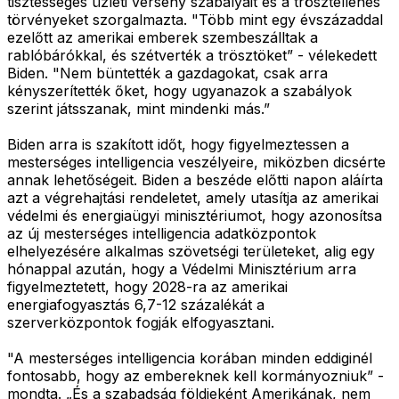
tisztességes üzleti verseny szabályait és a trösztellenes
törvényeket szorgalmazta. "Több mint egy évszázaddal
ezelőtt az amerikai emberek szembeszálltak a
rablóbárókkal, és szétverték a trösztöket” - vélekedett
Biden. "Nem büntették a gazdagokat, csak arra
kényszerítették őket, hogy ugyanazok a szabályok
szerint játsszanak, mint mindenki más.”
Biden arra is szakított időt, hogy figyelmeztessen a
mesterséges intelligencia veszélyeire, miközben dicsérte
annak lehetőségeit. Biden a beszéde előtti napon aláírta
azt a végrehajtási rendeletet, amely utasítja az amerikai
védelmi és energiaügyi minisztériumot, hogy azonosítsa
az új mesterséges intelligencia adatközpontok
elhelyezésére alkalmas szövetségi területeket, alig egy
hónappal azután, hogy a Védelmi Minisztérium arra
figyelmeztetett, hogy 2028-ra az amerikai
energiafogyasztás 6,7-12 százalékát a
szerverközpontok fogják elfogyasztani.
"A mesterséges intelligencia korában minden eddiginél
fontosabb, hogy az embereknek kell kormányozniuk” -
mondta. „És a szabadság földjeként Amerikának, nem