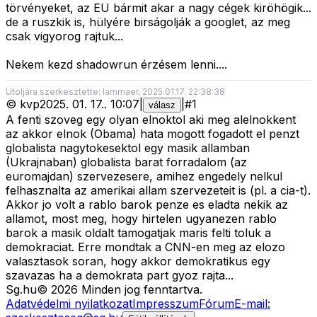
törvényeket, az EU bármit akar a nagy cégek kiröhögik...
de a ruszkik is, hülyére birságolják a googlet, az meg
csak vigyorog rajtuk...
Nekem kezd shadowrun érzésem lenni....
Utoljára szerkesztette: lammaer, 2025.01.17. 22:38:38
©
kvp
2025. 01. 17.
.
10:07
|
|
#
1
válasz
A fenti szoveg egy olyan elnoktol aki meg alelnokkent
az akkor elnok (Obama) hata mogott fogadott el penzt
globalista nagytokesektol egy masik allamban
(Ukrajnaban) globalista barat forradalom (az
euromajdan) szervezesere, amihez engedely nelkul
felhasznalta az amerikai allam szervezeteit is (pl. a cia-t).
Akkor jo volt a rablo barok penze es eladta nekik az
allamot, most meg, hogy hirtelen ugyanezen rablo
barok a masik oldalt tamogatjak maris felti toluk a
demokraciat. Erre mondtak a CNN-en meg az elozo
valasztasok soran, hogy akkor demokratikus egy
szavazas ha a demokrata part gyoz rajta...
Sg
.hu
©
2026
Minden jog fenntartva.
Adatvédelmi nyilatkozat
Impresszum
Fórum
E-mail: