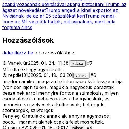
szabályozásának betiltásával akarja biztosítani Trump az
ágazat növekedését
Trump engedi a kínai exportot az
Nvidiának, de az ár 25 százalékát kéri
Trump reméli,
hogy az MI-vezetők tudják, mit csinálnak, mert neki
fogalma sincs
Hozzászólások
Jelentkezz be
a hozzászóláshoz.
©
Vanek úr
2025. 01. 24.
.
11:38
|
|
#
7
válasz
Mondta ezt egy agymosott...
©
reptile1313
2025. 01. 19.
.
03:20
|
|
#
6
válasz
Imadom amikor maga a dezinformacio kvintesszenciaja
(von der lajen felek), maguk a nagybetus parazitak
beszelnek arrol mennyire fontos a szimbiozis, milyen
csodalatosak a mehecskek es a hangyacskak, es
mennyire veszelyesek a kullancsok, belfergek,
szemfergek, szivfergek.
Tenyleg. Gratulalok annak aki annyira agymosott,
bocs.... marmint akinek csak a fejet moshattak.
©
csicso82
2025. 01. 18.
.
00:17
|
|
#
4
válasz