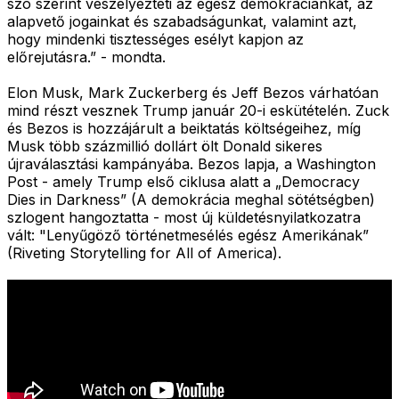
szó szerint veszélyezteti az egész demokráciánkat, az
alapvető jogainkat és szabadságunkat, valamint azt,
hogy mindenki tisztességes esélyt kapjon az
előrejutásra.” - mondta.
Elon Musk, Mark Zuckerberg és Jeff Bezos várhatóan
mind részt vesznek Trump január 20-i eskütételén. Zuck
és Bezos is hozzájárult a beiktatás költségeihez, míg
Musk több százmillió dollárt ölt Donald sikeres
újraválasztási kampányába. Bezos lapja, a Washington
Post - amely Trump első ciklusa alatt a „Democracy
Dies in Darkness” (A demokrácia meghal sötétségben)
szlogent hangoztatta - most új küldetésnyilatkozatra
vált: "Lenyűgöző történetmesélés egész Amerikának”
(Riveting Storytelling for All of America).