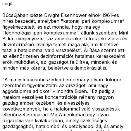
segít.
Búcsújában idézte Dwight Eisenhower elnök 1961-es
híres beszédét, amelyben "katonai ipari komplexumra”
figyelmeztetett, és azt mondta, hogy ma egy
"technológiai ipari komplexummal” állunk szemben. Mint
Biden megjegyezte, „az amerikaiakat félretájékoztatás és
dezinformáció lavinája temeti maga alá, ami lehetővé
teszi a hatalommal való visszaélést”. Állítása szerint ezt
az ellenőrizetlen dezinformációt hatalmas kereskedelmi
erők működtetik, az igazságot felülírva, mindenki és
minden más kárára, beleértve a demokráciát is.
"A ma esti búcsúbeszédemben néhány olyan dologra
szeretném figyelmeztetni az országot, ami nagy
aggodalomra ad okot” - mondta Biden. "Ez pedig a
hatalom veszélyes koncentrációja néhány nagyon
gazdag ember kezében, és a veszélyes
következmények, ha a hatalommal való visszaélésük
ellenőrizetlen marad. Ma Amerikában egy olyan
oligarchia van kialakulóban, amely szélsőséges
gazdagságból, hatalomból és befolyásból áll, és amely