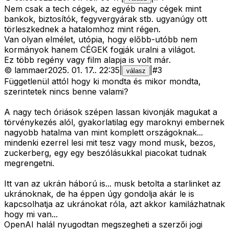
Nem csak a tech cégek, az egyéb nagy cégek mint
bankok, biztosítók, fegyvergyárak stb. ugyanúgy ott
törleszkednek a hatalomhoz mint régen.
Van olyan elmélet, utópia, hogy előbb-utóbb nem
kormányok hanem CÉGEK fogják uralni a világot.
Ez több regény vagy film alapja is volt már.
©
lammaer
2025. 01. 17.
.
22:35
|
|
#
3
válasz
Függetlenül attól hogy ki mondta és mikor mondta,
szerintetek nincs benne valami?
A nagy tech óriások szépen lassan kivonják magukat a
törvénykezés alól, gyakorlatilag egy maroknyi embernek
nagyobb hatalma van mint komplett országoknak...
mindenki ezerrel lesi mit tesz vagy mond musk, bezos,
zuckerberg, egy egy beszólásukkal piacokat tudnak
megrengetni.
Itt van az ukrán háború is... musk betolta a starlinket az
ukránoknak, de ha éppen úgy gondolja akár le is
kapcsolhatja az ukránokat róla, azt akkor kamilázhatnak
hogy mi van...
OpenAI halál nyugodtan megszegheti a szerzői jogi