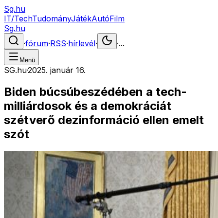
Sg.hu
IT/Tech
Tudomány
Játék
Autó
Film
Sg.hu
·
fórum
·
RSS
·
hírlevél
·
·
...
Menü
SG.hu
·
2025. január 16.
Biden búcsúbeszédében a tech-
milliárdosok és a demokráciát
szétverő dezinformáció ellen emelt
szót