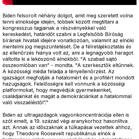
Biden felsorolt néhány dolgot, amit meg szeretett volna
tenni elnöksége idején, többek között megtiltani a
kongresszus tagjainak a részvényekkel való
kereskedést, határidőt szabni a Legfelsőbb Bíróság
bíráinak hivatali idejére vonatkozóan, valamint az elnöki
mentelmi jog megszüntetését. De a félretájékoztatás és
az ellenőrzés hiánya volt az, ami a legnagyobb haragot
váltotta ki a leköszönő elnökből. "A szabad sajtó
összeomlóban van” - mondta. "A szerkesztők eltűnnek.
A közösségi média feladja a tényellenőrzést. Az
igazságot megfojtják a hatalomért és a profitért mondott
hazugságok. Felelősségre kell vonnunk a közösségi
platformokat, hogy megvédjük gyermekeinket,
családjainkat és magát a demokráciánkat a hatalommal
való visszaéléstől”.”
Biden az ultragazdagok vagyonkoncentrációja ellen is
szót emelt, a 19. század végi aranykorhoz hasonlítva
azt. Annak az időszaknak a túlkapásai vezettek ahhoz,
hogy Theodore Roosevelt republikánus elnök a