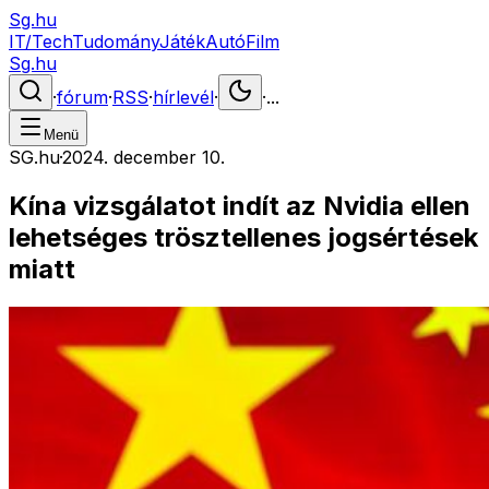
Sg.hu
IT/Tech
Tudomány
Játék
Autó
Film
Sg.hu
·
fórum
·
RSS
·
hírlevél
·
·
...
Menü
SG.hu
·
2024. december 10.
Kína vizsgálatot indít az Nvidia ellen
lehetséges trösztellenes jogsértések
miatt