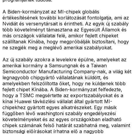
A Biden-kormányzat az MI-chipek globális
értékesítésének további korlátozását fontolgatja, ami az
Nvidiát és versenytársait is érintheti. Az egyik új szabály
több követelményt támasztana az Egyesült Államok és
más országok vállalatai felé, amikor fejlett chipeket
szállítanak Kínába, hogy megpróbálják biztosítani, hogy
ne szegjék meg a meglévő amerikai szabályokat.
Az új szabály azokra a levelekre épülne, amelyeket az
amerikai kormány a Samsungnak és a Taiwan
Semiconductor Manufacturing Company-nak, a világ két
legnagyobb chipgyártó vállalatának küldött, és
amelyekben felszólította őket, hogy ne küldjenek több
fejlett chipet Kínába. A Biden-kormányzat felfedezte,
hogy a TSMC megsértette az exportszabályokat és a
kínai Huawei távközlési vállalat által gyártott MI-
chipekhez gyártott egyes alkatrészeket. Egy másik
függőben lévő washingtoni szabály engedélyezési
követelményeket és az egyes országokban eladható
chipek számának felső határát szabhatná meg, valamint
biztonsági előírásokat írhatna elő a nagyobb