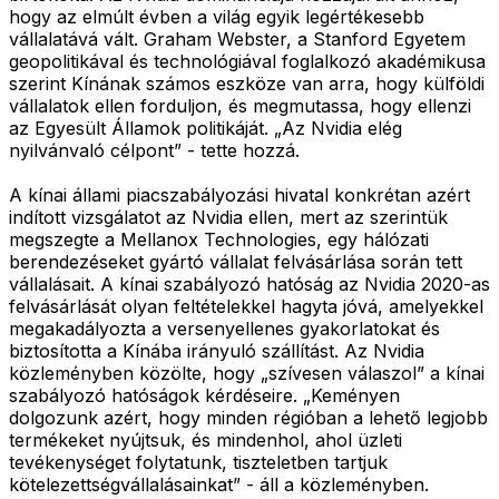
hogy az elmúlt évben a világ egyik legértékesebb
vállalatává vált. Graham Webster, a Stanford Egyetem
geopolitikával és technológiával foglalkozó akadémikusa
szerint Kínának számos eszköze van arra, hogy külföldi
vállalatok ellen forduljon, és megmutassa, hogy ellenzi
az Egyesült Államok politikáját. „Az Nvidia elég
nyilvánvaló célpont” - tette hozzá.
A kínai állami piacszabályozási hivatal konkrétan azért
indított vizsgálatot az Nvidia ellen, mert az szerintük
megszegte a Mellanox Technologies, egy hálózati
berendezéseket gyártó vállalat felvásárlása során tett
vállalásait. A kínai szabályozó hatóság az Nvidia 2020-as
felvásárlását olyan feltételekkel hagyta jóvá, amelyekkel
megakadályozta a versenyellenes gyakorlatokat és
biztosította a Kínába irányuló szállítást. Az Nvidia
közleményben közölte, hogy „szívesen válaszol” a kínai
szabályozó hatóságok kérdéseire. „Keményen
dolgozunk azért, hogy minden régióban a lehető legjobb
termékeket nyújtsuk, és mindenhol, ahol üzleti
tevékenységet folytatunk, tiszteletben tartjuk
kötelezettségvállalásainkat” - áll a közleményben.