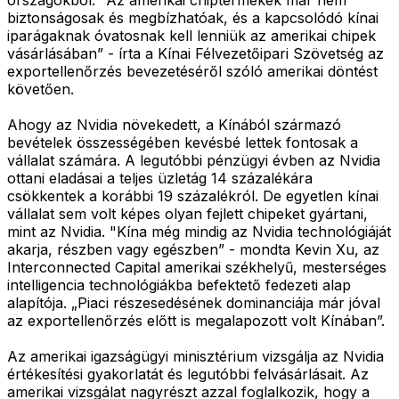
biztonságosak és megbízhatóak, és a kapcsolódó kínai
iparágaknak óvatosnak kell lenniük az amerikai chipek
vásárlásában” - írta a Kínai Félvezetőipari Szövetség az
exportellenőrzés bevezetéséről szóló amerikai döntést
követően.
Ahogy az Nvidia növekedett, a Kínából származó
bevételek összességében kevésbé lettek fontosak a
vállalat számára. A legutóbbi pénzügyi évben az Nvidia
ottani eladásai a teljes üzletág 14 százalékára
csökkentek a korábbi 19 százalékról. De egyetlen kínai
vállalat sem volt képes olyan fejlett chipeket gyártani,
mint az Nvidia. "Kína még mindig az Nvidia technológiáját
akarja, részben vagy egészben” - mondta Kevin Xu, az
Interconnected Capital amerikai székhelyű, mesterséges
intelligencia technológiákba befektető fedezeti alap
alapítója. „Piaci részesedésének dominanciája már jóval
az exportellenőrzés előtt is megalapozott volt Kínában”.
Az amerikai igazságügyi minisztérium vizsgálja az Nvidia
értékesítési gyakorlatát és legutóbbi felvásárlásait. Az
amerikai vizsgálat nagyrészt azzal foglalkozik, hogy a