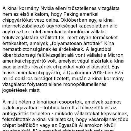
A kínai kormány Nvidia elleni trösztellenes vizsgálata
nem az első alkalom, hogy Peking amerikai
chipgyártókat vesz célba. Októberben egy, a kínai
internetszabályozó ügynökséggel kapcsolatban álló
agytröszt az Intel amerikai technológiai vállalat
felülvizsgálatára szólított fel, mert olyan termékeket
értékesített, amelyek „folyamatosan ártottak” Kína
nemzetbiztonságának és érdekeinek. A legutóbbi
kiberbiztonsági felülvizsgálat alá vont vállalat a Micron
amerikai chipgyártó volt, amelyet végül elzártak a kínai
piac jelentős részének chipekkel való ellátásától. Egy
másik amerikai chipgyártó, a Qualcomm 2015-ben 975
millió dolláros bírságot fizetett, miután a kínai kormány
vizsgálatot folytatott ellene monopóliumellenes
jogsértések miatt.
A múlt héten a kínai ipari csoportok, amelyek számos
üzleti ágazatban - többek között a félvezetők és az
autógyártás területén - működő vállalatokat képviselnek,
felszólították a kínai vállalatokat, hogy vásároljanak több
chipet belföldön vagy az Egyesült Államokon kívüli
országokból. "Az amerikai chiptermékek már nem