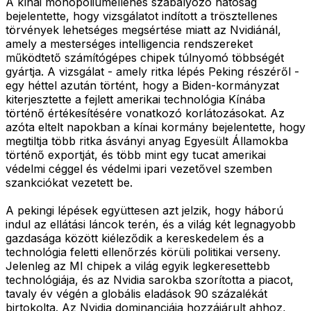
A kínai monopóliumellenes szabályozó hatóság
bejelentette, hogy vizsgálatot indított a trösztellenes
törvények lehetséges megsértése miatt az Nvidiánál,
amely a mesterséges intelligencia rendszereket
működtető számítógépes chipek túlnyomó többségét
gyártja. A vizsgálat - amely ritka lépés Peking részéről -
egy héttel azután történt, hogy a Biden-kormányzat
kiterjesztette a fejlett amerikai technológia Kínába
történő értékesítésére vonatkozó korlátozásokat. Az
azóta eltelt napokban a kínai kormány bejelentette, hogy
megtiltja több ritka ásványi anyag Egyesült Államokba
történő exportját, és több mint egy tucat amerikai
védelmi céggel és védelmi ipari vezetővel szemben
szankciókat vezetett be.
A pekingi lépések együttesen azt jelzik, hogy háború
indul az ellátási láncok terén, és a világ két legnagyobb
gazdasága között kiéleződik a kereskedelem és a
technológia feletti ellenőrzés körüli politikai verseny.
Jelenleg az MI chipek a világ egyik legkeresettebb
technológiája, és az Nvidia sarokba szorította a piacot,
tavaly év végén a globális eladások 90 százalékát
birtokolta. Az Nvidia dominanciája hozzájárult ahhoz,