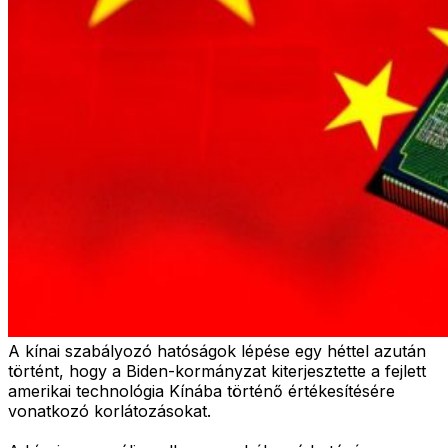
A kínai szabályozó hatóságok lépése egy héttel azután
történt, hogy a Biden-kormányzat kiterjesztette a fejlett
amerikai technológia Kínába történő értékesítésére
vonatkozó korlátozásokat.