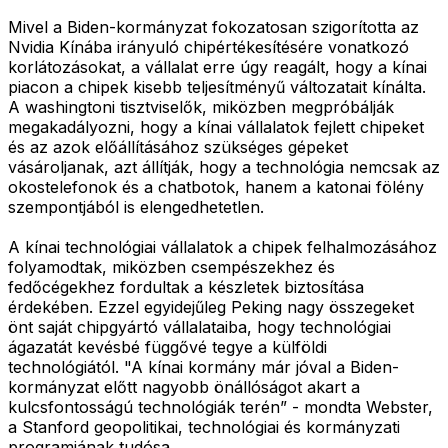
Mivel a Biden-kormányzat fokozatosan szigorította az
Nvidia Kínába irányuló chipértékesítésére vonatkozó
korlátozásokat, a vállalat erre úgy reagált, hogy a kínai
piacon a chipek kisebb teljesítményű változatait kínálta.
A washingtoni tisztviselők, miközben megpróbálják
megakadályozni, hogy a kínai vállalatok fejlett chipeket
és az azok előállításához szükséges gépeket
vásároljanak, azt állítják, hogy a technológia nemcsak az
okostelefonok és a chatbotok, hanem a katonai fölény
szempontjából is elengedhetetlen.
A kínai technológiai vállalatok a chipek felhalmozásához
folyamodtak, miközben csempészekhez és
fedőcégekhez fordultak a készletek biztosítása
érdekében. Ezzel egyidejűleg Peking nagy összegeket
önt saját chipgyártó vállalataiba, hogy technológiai
ágazatát kevésbé függővé tegye a külföldi
technológiától. "A kínai kormány már jóval a Biden-
kormányzat előtt nagyobb önállóságot akart a
kulcsfontosságú technológiák terén” - mondta Webster,
a Stanford geopolitikai, technológiai és kormányzati
programjának tudósa.