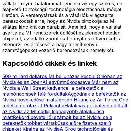
vállalat milyen hatalommal rendelkezik egy szűkös, de
alapvető fontosságú technológia elosztásának módját
illetően. A versenytársak és a vásárlók világszerte
panaszkodtak arra, hogy az Nvidia birtokolja az MI
ellátási lánc kritikus darabjait. Amellett, hogy a vállalat
gyártja az MI-rendszerek építéséhez elengedhetetlen
chipeket, az adatközpontokat irányító szoftvereket is
ellenőrzi, és értékesíti a nagy teljesítményű
számítógépeket vezérlő berendezések némelyikét.
Kapcsolódó cikkek és linkek
500 milliárd dolláros MI beruházás készül Ohioban az
Nvidia és az OpenAI együttműködésével
Már nem az
Nvidia a Wall Street kedvence, a befektetők a
memóriachipek felé fordultak
Aggódnak a befektetők az
Nvidia növekedése miatt
Jensen Huang az Air Force One
fedélzetén utazott Pekingbe
Hatalmas próbatétel előtt áll
az Nvidia az MI eddigi legnagyobb átalakulása
miatt
Rekord bevételről számolt be az Nvidia, de a
befektetők többet vártak
Csak előre fizetve szállít
chipeket Kínába az Nvidia
A Groq technológiája és