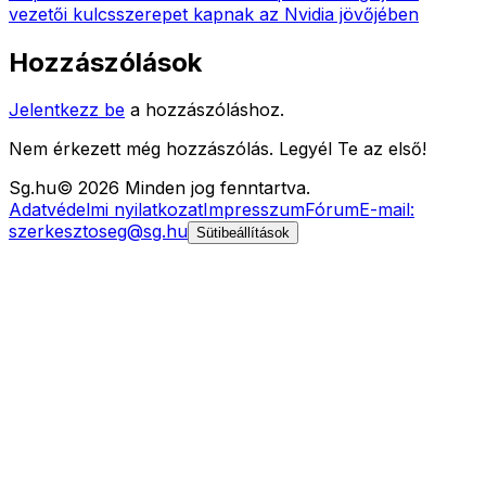
vezetői kulcsszerepet kapnak az Nvidia jövőjében
Hozzászólások
Jelentkezz be
a hozzászóláshoz.
Nem érkezett még hozzászólás. Legyél Te az első!
Sg
.hu
©
2026
Minden jog fenntartva.
Adatvédelmi nyilatkozat
Impresszum
Fórum
E-mail:
szerkesztoseg@sg.hu
Sütibeállítások