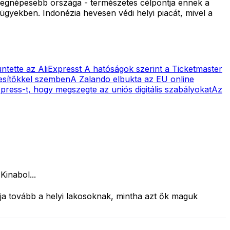
ik legnépesebb országa - természetes célpontja ennek a
gyekben. Indonézia hevesen védi helyi piacát, mivel a
üntette az AliExpresst
A hatóságok szerint a Ticketmaster
kesítőkkel szemben
A Zalando elbukta az EU online
xpress-t, hogy megszegte az uniós digitális szabályokat
Az
Kinabol...
dja tovább a helyi lakosoknak, mintha azt ők maguk