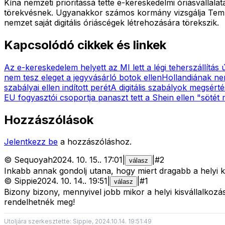
Kína nemzeti prioritássá tette e-kereskedelmi óriásvállal
törekvésnek. Ugyanakkor számos kormány vizsgálja Temut é
nemzet saját digitális óriáscégek létrehozására törekszik.
Kapcsolódó cikkek és linkek
Az e-kereskedelem helyett az MI lett a légi teherszállítás 
nem tesz eleget a jegyvásárló botok ellen
Hollandiának ne
szabályai ellen indított perét
A digitális szabályok megsért
EU fogyasztói csoportja panaszt tett a Shein ellen "sötét 
Hozzászólások
Jelentkezz be
a hozzászóláshoz.
©
Sequoyah
2024. 10. 15.
.
17:01
|
|
#
2
válasz
Inkabb annak gondolj utana, hogy miert dragabb a helyi ki
©
Sippie
2024. 10. 14.
.
19:51
|
|
#
1
válasz
Bizony bizony, mennyivel jobb mikor a helyi kisvállalkozá
rendelhetnék meg!
Utoljára szerkesztette: Sippie, 2024.10.14. 19:51:49