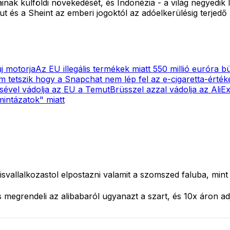
atainak külföldi növekedését, és Indonézia - a világ negyed
s a Sheint az emberi jogoktól az adóelkerülésig terjedő ü
új motorja
Az EU illegális termékek miatt 550 millió euróra b
m tetszik hogy a Snapchat nem lép fel az e-cigaretta-érté
ésével vádolja az EU a Temut
Brüsszel azzal vádolja az AliE
mintázatok" miatt
svallalkozastol elpostazni valamit a szomszed faluba, mint 
s megrendeli az alibabaról ugyanazt a szart, és 10x áron a