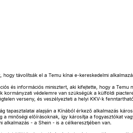
 hogy távolítsák el a Temu kínai e-kereskedelmi alkalmazást
ciós és információs minisztert, aki kifejtette, hogy a Temu 
nek kormányzati védelemre van szükségük a külföldi piacte
telen verseny, és veszélyezteti a helyi KKV-k fenntarthatós
 tapasztalatai alapján a Kínából érkező alkalmazás káros 
 a minőségi előírásoknak, így károsítja a fogyasztókat vagy
 alkalmazás - a Shein - is a célkeresztjében van.