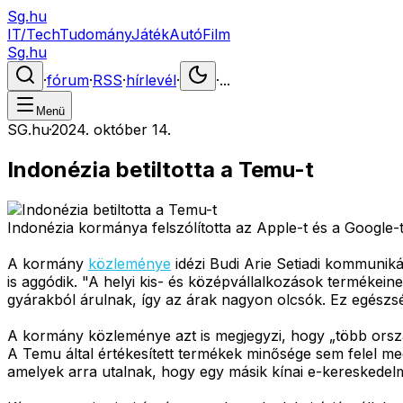
Sg.hu
IT/Tech
Tudomány
Játék
Autó
Film
Sg.hu
·
fórum
·
RSS
·
hírlevél
·
·
...
Menü
SG.hu
·
2024. október 14.
Indonézia betiltotta a Temu-t
Indonézia kormánya felszólította az Apple-t és a Google-t,
A kormány
közleménye
idézi Budi Arie Setiadi kommuniká
is aggódik. "A helyi kis- és középvállalkozások termékei
gyárakból árulnak, így az árak nagyon olcsók. Ez egészség
A kormány közleménye azt is megjegyzi, hogy „több ország
A Temu által értékesített termékek minősége sem felel meg
amelyek arra utalnak, hogy egy másik kínai e-kereskedelmi