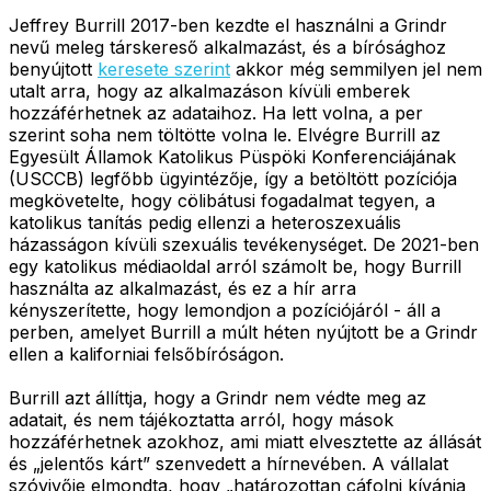
Jeffrey Burrill 2017-ben kezdte el használni a Grindr
nevű meleg társkereső alkalmazást, és a bírósághoz
benyújtott
keresete szerint
akkor még semmilyen jel nem
utalt arra, hogy az alkalmazáson kívüli emberek
hozzáférhetnek az adataihoz. Ha lett volna, a per
szerint soha nem töltötte volna le. Elvégre Burrill az
Egyesült Államok Katolikus Püspöki Konferenciájának
(USCCB) legfőbb ügyintézője, így a betöltött pozíciója
megkövetelte, hogy cölibátusi fogadalmat tegyen, a
katolikus tanítás pedig ellenzi a heteroszexuális
házasságon kívüli szexuális tevékenységet. De 2021-ben
egy katolikus médiaoldal arról számolt be, hogy Burrill
használta az alkalmazást, és ez a hír arra
kényszerítette, hogy lemondjon a pozíciójáról - áll a
perben, amelyet Burrill a múlt héten nyújtott be a Grindr
ellen a kaliforniai felsőbíróságon.
Burrill azt állíttja, hogy a Grindr nem védte meg az
adatait, és nem tájékoztatta arról, hogy mások
hozzáférhetnek azokhoz, ami miatt elvesztette az állását
és „jelentős kárt” szenvedett a hírnevében. A vállalat
szóvivője elmondta, hogy „határozottan cáfolni kívánja