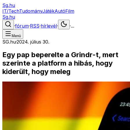
Sg.hu
IT/Tech
Tudomány
Játék
Autó
Film
Sg.hu
·
fórum
·
RSS
·
hírlevél
·
·
...
Menü
SG.hu
·
2024. július 30.
Egy pap beperelte a Grindr-t, mert
szerinte a platform a hibás, hogy
kiderült, hogy meleg