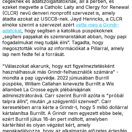
cégeknek és adatszolgáltatóknak, áll a perben, és
ezeket megvette a Catholic Laity and Clergy for Renewal
(CLCR) nevű denveri nonprofit szervezet is, amely
átadta azokat az USCCB-nek. Jayd Henricks, a CLCR
elnöke szerint a szervezet azért
vette meg a Grindr-
adatokat
, hogy segítsen a katolikus püspököknek
„segíteni papjaikat és szeminaristáikat abban, hogy papi
fogadalmukat meg tudják élni”. Tagadta, hogy
megosztották volna az információkat a Pillarral, amely
lap nem fedte fel a forrását.
"Válaszokat akarunk, hogy ezt figyelmeztetésként
használhassuk más Grindr-felhasználók számára” -
mondta a pap ügyvédje. 2022 júniusában Burrill
püspöke, William Callahan kinevezte Burrillt a Wis
állambeli La Crosse egyik plébániájának
adminisztrátorává. Carr szerint Burrill azóta is "próbál
talpra állni”, miután „a szégyentől szenved". Carr
keresetében arra kérte a Grindr-t, hogy 5 millió dollárral
kártalanítsa Burrillt. A Grindr nem egyezett ebbe bele,
ezért Burrill július 18-án pert indított, amelyben
kártérítést és olyan végzést kért, amely
megakadályozza, hogy az alkalmazás előzetes értesítés