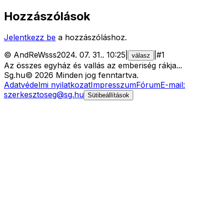
Hozzászólások
Jelentkezz be
a hozzászóláshoz.
©
AndReWsss
2024. 07. 31.
.
10:25
|
|
#
1
válasz
Az összes egyház és vallás az emberiség rákja...
Sg
.hu
©
2026
Minden jog fenntartva.
Adatvédelmi nyilatkozat
Impresszum
Fórum
E-mail:
szerkesztoseg@sg.hu
Sütibeállítások