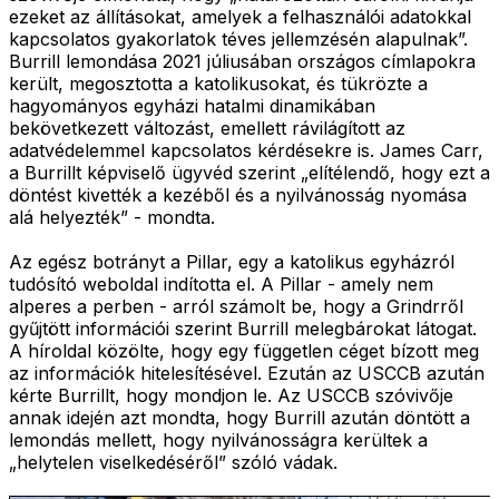
ezeket az állításokat, amelyek a felhasználói adatokkal
kapcsolatos gyakorlatok téves jellemzésén alapulnak”.
Burrill lemondása 2021 júliusában országos címlapokra
került, megosztotta a katolikusokat, és tükrözte a
hagyományos egyházi hatalmi dinamikában
bekövetkezett változást, emellett rávilágított az
adatvédelemmel kapcsolatos kérdésekre is. James Carr,
a Burrillt képviselő ügyvéd szerint „elítélendő, hogy ezt a
döntést kivették a kezéből és a nyilvánosság nyomása
alá helyezték” - mondta.
Az egész botrányt a Pillar, egy a katolikus egyházról
tudósító weboldal indította el. A Pillar - amely nem
alperes a perben - arról számolt be, hogy a Grindrről
gyűjtött információi szerint Burrill melegbárokat látogat.
A híroldal közölte, hogy egy független céget bízott meg
az információk hitelesítésével. Ezután az USCCB azután
kérte Burrillt, hogy mondjon le. Az USCCB szóvivője
annak idején azt mondta, hogy Burrill azután döntött a
lemondás mellett, hogy nyilvánosságra kerültek a
„helytelen viselkedéséről” szóló vádak.