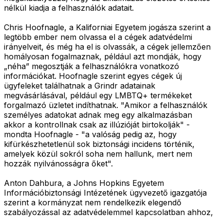
nélkül kiadja a felhasználók adatait.
Chris Hoofnagle, a Kaliforniai Egyetem jogásza szerint a
legtöbb ember nem olvassa el a cégek adatvédelmi
irányelveit, és még ha el is olvassák, a cégek jellemzően
homályosan fogalmaznak, például azt mondják, hogy
„néha” megosztják a felhasználókra vonatkozó
információkat. Hoofnagle szerint egyes cégek új
ügyfeleket találhatnak a Grindr adatainak
megvásárlásával, például egy LMBTQ+ termékeket
forgalmazó üzletet indíthatnak. "Amikor a felhasználók
személyes adatokat adnak meg egy alkalmazásban
akkor a kontrollnak csak az illúzióját birtokolják" -
mondta Hoofnagle - "a valóság pedig az, hogy
kifürkészhetetlenül sok biztonsági incidens történik,
amelyek közül sokról soha nem hallunk, mert nem
hozzák nyilvánosságra őket".
Anton Dahbura, a Johns Hopkins Egyetem
Információbiztonsági Intézetének ügyvezető igazgatója
szerint a kormányzat nem rendelkezik elegendő
szabályozással az adatvédelemmel kapcsolatban ahhoz,