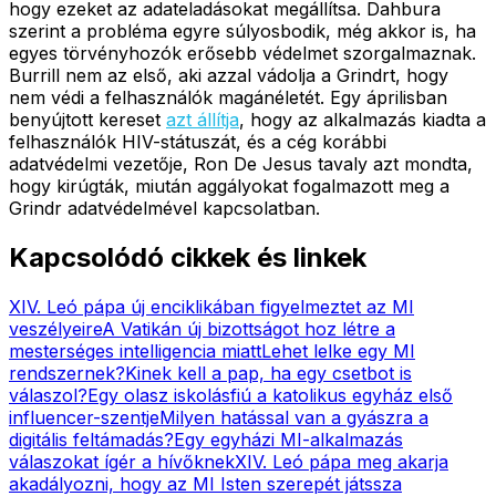
hogy ezeket az adateladásokat megállítsa. Dahbura
szerint a probléma egyre súlyosbodik, még akkor is, ha
egyes törvényhozók erősebb védelmet szorgalmaznak.
Burrill nem az első, aki azzal vádolja a Grindrt, hogy
nem védi a felhasználók magánéletét. Egy áprilisban
benyújtott kereset
azt állítja
, hogy az alkalmazás kiadta a
felhasználók HIV-státuszát, és a cég korábbi
adatvédelmi vezetője, Ron De Jesus tavaly azt mondta,
hogy kirúgták, miután aggályokat fogalmazott meg a
Grindr adatvédelmével kapcsolatban.
Kapcsolódó cikkek és linkek
XIV. Leó pápa új enciklikában figyelmeztet az MI
veszélyeire
A Vatikán új bizottságot hoz létre a
mesterséges intelligencia miatt
Lehet lelke egy MI
rendszernek?
Kinek kell a pap, ha egy csetbot is
válaszol?
Egy olasz iskolásfiú a katolikus egyház első
influencer-szentje
Milyen hatással van a gyászra a
digitális feltámadás?
Egy egyházi MI-alkalmazás
válaszokat ígér a hívőknek
XIV. Leó pápa meg akarja
akadályozni, hogy az MI Isten szerepét játssza