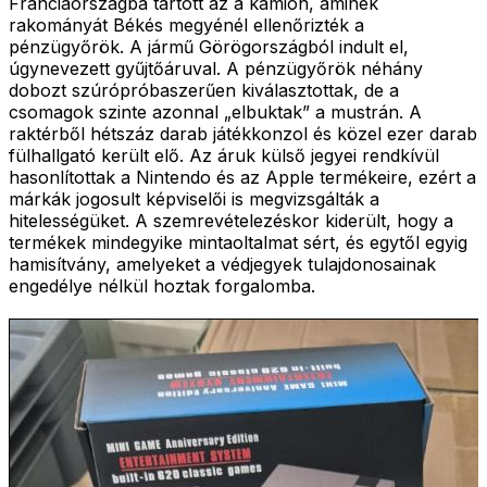
Franciaországba tartott az a kamion, aminek
rakományát Békés megyénél ellenőrizték a
pénzügyőrök. A jármű Görögországból indult el,
úgynevezett gyűjtőáruval. A pénzügyőrök néhány
dobozt szúrópróbaszerűen kiválasztottak, de a
csomagok szinte azonnal „elbuktak” a mustrán. A
raktérből hétszáz darab játékkonzol és közel ezer darab
fülhallgató került elő. Az áruk külső jegyei rendkívül
hasonlítottak a Nintendo és az Apple termékeire, ezért a
márkák jogosult képviselői is megvizsgálták a
hitelességüket. A szemrevételezéskor kiderült, hogy a
termékek mindegyike mintaoltalmat sért, és egytől egyig
hamisítvány, amelyeket a védjegyek tulajdonosainak
engedélye nélkül hoztak forgalomba.