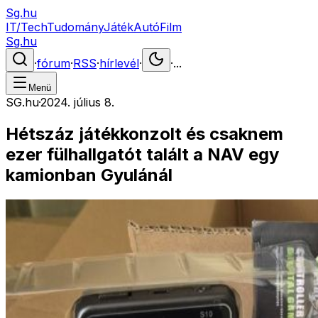
Sg.hu
IT/Tech
Tudomány
Játék
Autó
Film
Sg.hu
·
fórum
·
RSS
·
hírlevél
·
·
...
Menü
SG.hu
·
2024. július 8.
Hétszáz játékkonzolt és csaknem
ezer fülhallgatót talált a NAV egy
kamionban Gyulánál