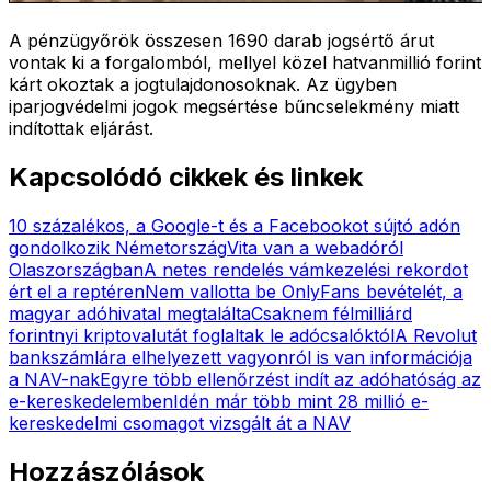
A pénzügyőrök összesen 1690 darab jogsértő árut
vontak ki a forgalomból, mellyel közel hatvanmillió forint
kárt okoztak a jogtulajdonosoknak. Az ügyben
iparjogvédelmi jogok megsértése bűncselekmény miatt
indítottak eljárást.
Kapcsolódó cikkek és linkek
10 százalékos, a Google-t és a Facebookot sújtó adón
gondolkozik Németország
Vita van a webadóról
Olaszországban
A netes rendelés vámkezelési rekordot
ért el a reptéren
Nem vallotta be OnlyFans bevételét, a
magyar adóhivatal megtalálta
Csaknem félmilliárd
forintnyi kriptovalutát foglaltak le adócsalóktól
A Revolut
bankszámlára elhelyezett vagyonról is van információja
a NAV-nak
Egyre több ellenőrzést indít az adóhatóság az
e-kereskedelemben
Idén már több mint 28 millió e-
kereskedelmi csomagot vizsgált át a NAV
Hozzászólások