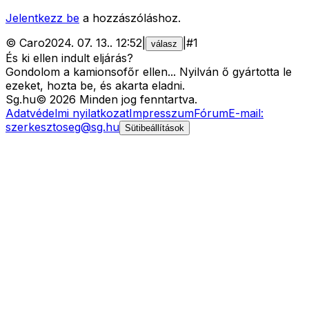
Jelentkezz be
a hozzászóláshoz.
©
Caro
2024. 07. 13.
.
12:52
|
|
#
1
válasz
És ki ellen indult eljárás?
Gondolom a kamionsofőr ellen... Nyilván ő gyártotta le
ezeket, hozta be, és akarta eladni.
Sg
.hu
©
2026
Minden jog fenntartva.
Adatvédelmi nyilatkozat
Impresszum
Fórum
E-mail:
szerkesztoseg@sg.hu
Sütibeállítások