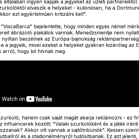
 általában ingyen kapják a jegyeket az üzleti partnereikt
szurkolóktól elveszik a helyeket - különösen, ha a Dortmun
kor ezt egyértelműen kritizálni kell".
 "ViscaBarca" bejelentette, hogy minden egyes német mérk
ereit ábrázoló plakátok vannak. Menedzsmentje nem nyilatk
 nyíltan beszélnek az Európa-bajnokság reklámpartnersége
-e a jegyeik, mivel ezeket a helyeket gyakran kizárólag a
 arról, hogy kit hívnak meg.
 szurkoló, hanem csak saját magát akarja reklámozni - ez f
z influencerek között: "Valaki szurkolóként és a játék irán
olgozzanak? Akkor ott vannak a sajtótribünök". Kessen sze
futballról és a stadionélményről tudósítsanak. Ez azt jelen