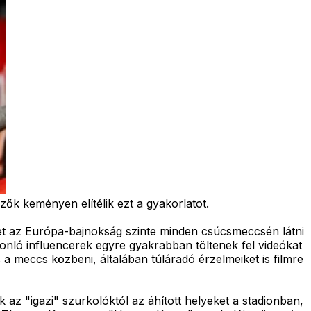
ők keményen elítélik ezt a gyakorlatot.
ket az Európa-bajnokság szinte minden csúcsmeccsén látni
sonló influencerek egyre gyakrabban töltenek fel videókat
 meccs közbeni, általában túláradó érzelmeiket is filmre
 az "igazi" szurkolóktól az áhított helyeket a stadionban,