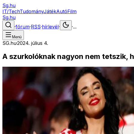
Sg.hu
IT/Tech
Tudomány
Játék
Autó
Film
Sg.hu
·
fórum
·
RSS
·
hírlevél
·
·
...
Menü
SG.hu
·
2024. július 4.
A szurkolóknak nagyon nem tetszik, h