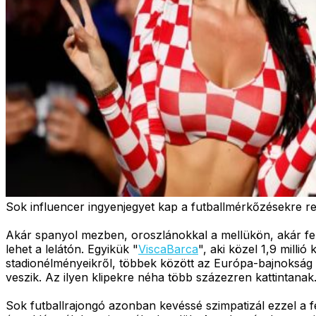
Sok influencer ingyenjegyet kap a futballmérkőzésekre re
Akár spanyol mezben, oroszlánokkal a mellükön, akár fek
lehet a lelátón. Egyikük "
ViscaBarca
", aki közel 1,9 mill
stadionélményeikről, többek között az Európa-bajnokság a
veszik. Az ilyen klipekre néha több százezren kattintanak
Sok futballrajongó azonban kevéssé szimpatizál ezzel a fe