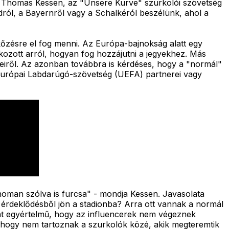
ől. Thomas Kessen, az "Unsere Kurve" szurkolói szövetség
dról, a Bayernről vagy a Schalkéról beszélünk, ahol a
őzésre el fog menni. Az Európa-bajnokság alatt egy
ozott arról, hogyan fog hozzájutni a jegyekhez. Más
iről. Az azonban továbbra is kérdéses, hogy a "normál"
z Európai Labdarúgó-szövetség (UEFA) partnerei vagy
inoman szólva is furcsa" - mondja Kessen. Javasolata
ti érdeklődésből jön a stadionba? Arra ott vannak a normál
rint egyértelmű, hogy az influencerek nem végeznek
ti, hogy nem tartoznak a szurkolók közé, akik megteremtik