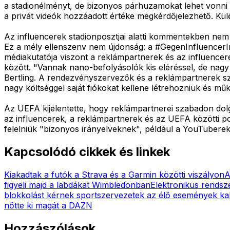
a stadionélményt, de bizonyos párhuzamokat lehet vonni az
a privát videók hozzáadott értéke megkérdőjelezhető. Kü
Az influencerek stadionposztjai alatti kommentekben nem
Ez a mély ellenszenv nem újdonság: a #GegenInfluencerImS
médiakutatója viszont a reklámpartnerek és az influencer
között. "Vannak nano-befolyásolók kis eléréssel, de nagy
Bertling. A rendezvényszervezők és a reklámpartnerek szám
nagy költséggel saját fiókokat kellene létrehozniuk és műk
Az UEFA kijelentette, hogy reklámpartnerei szabadon dol
az influencerek, a reklámpartnerek és az UEFA közötti p
felelniük "bizonyos irányelveknek", például a YouTubere
Kapcsolódó cikkek és linkek
Kiakadtak a futók a Strava és a Garmin közötti viszályon
A
figyeli majd a labdákat Wimbledonban
Elektronikus rendsze
blokkolást kérnek sportszervezetek az élő események kal
nőtte ki magát a DAZN
Hozzászólások