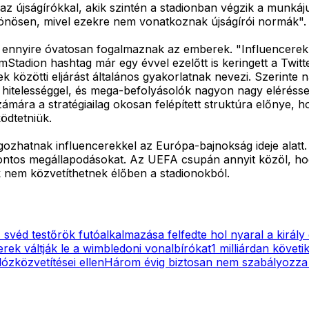
 újságírókkal, akik szintén a stadionban végzik a munkájuk
lönösen, mivel ezekre nem vonatkoznak újságírói normák".
 ennyire óvatosan fogalmaznak az emberek. "Influencerek k
tadion hashtag már egy évvel ezelőtt is keringett a Twitt
ek közötti eljárást általános gyakorlatnak nevezi. Szerin
 hitelességgel, és mega-befolyásolók nagyon nagy elérésse
ára a stratégiailag okosan felépített struktúra előnye, ho
ödtetniük.
gozhatnak influencerekkel az Európa-bajnokság ideje alat
ontos megállapodásokat. Az UEFA csupán annyit közöl, hogy
k nem közvetíthetnek élőben a stadionokból.
 svéd testőrök futóalkalmazása felfedte hol nyaral a király
rek váltják le a wimbledoni vonalbírókat
1 milliárdan követ
ózközvetítései ellen
Három évig biztosan nem szabályozza 