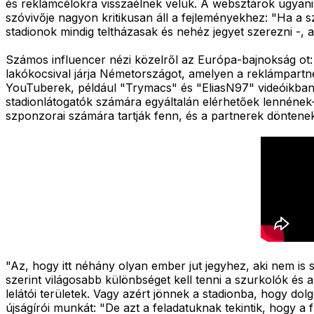
és reklámcélokra visszaélnek velük. A websztárok ugyanis
szóvivője nagyon kritikusan áll a fejleményekhez: "Ha a 
stadionok mindig teltházasak és nehéz jegyet szerezni -, ak
Számos influencer nézi közelről az Európa-bajnokság ot:
lakókocsival járja Németországot, amelyen a reklámpartn
YouTuberek, például "Trymacs" és "EliasN97" videóikban
stadionlátogatók számára egyáltalán elérhetőek lennének
szponzorai számára tartják fenn, és a partnerek döntenek
"Az, hogy itt néhány olyan ember jut jegyhez, aki nem is
szerint világosabb különbséget kell tenni a szurkolók és a
lelátói területek. Vagy azért jönnek a stadionba, hogy d
újságírói munkát: "De azt a feladatuknak tekintik, hogy a 