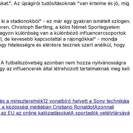
at.". Az újságírói tudósításoknak "van értelme és jó, míg
i a stadionokból" - ez már egy gyakran ismételt szlogen.
eren. Christoph Bertling, a kölni Német Sportegyetem
te nagyon különbség van a különböző influencercsoportok
l, de kevesebb kapcsolattal a rajongókkal" - mondja
gy hitelességre és elérésre tesznek szert anélkül, hogy
t. A futballszövetség azonban nem hozza nyilvánosságra
 az influencerek által létrehozott tartalmaknak meg kell
 és a miniszterelnök
12 vonalbíró helyett a Sony technikája
ik a közösségi médiában Cristiano Ronaldot
Azonnali
az EU az online kalózadásokat
A sportadók vetélytársává