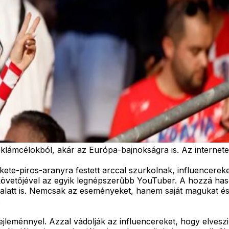
klámcélokból, akár az Európa-bajnokságra is. Az internetez
ete-piros-aranyra festett arccal szurkolnak, influencere
ió követőjével az egyik legnépszerűbb YouTuber. A hozzá ha
latt is. Nemcsak az eseményeket, hanem saját magukat és a
.
jleménnyel. Azzal vádolják az influencereket, hogy elveszik