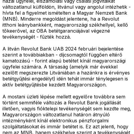
hazai ügyfelei, elszámolási vagy csalási jogvitáikat
változatlanul külföldön, litvánul vagy angolul intézhetik -
hívta fel a figyelmet ismételten a Magyar Nemzeti Bank
(MNB). Minderre megoldást jelentene, ha a Revolut
itthoni leánybankként, magyarországi székhellyel, kellő
tőkeerővel, az OBA betétgaranciájával végezné
tevékenységét - fűzték hozzá.
A litván Revolut Bank UAB 2024 februári bejelentése
szerint a továbbiakban - díjcsomagtól függően eltérő
kamatozású - forint alapú betétet kínál magyarországi
ügyfelei számára. A társaság (amelyik már évekkel
ezelőtt megszerezte Litvániában a hazánkra is érvényes
betétgyűjtési engedélyt) idén tehát immár ténylegesen is
aktív betétgyűjtésbe kezdett Magyarországon.
A mostani üzleti lépése mellett egyelőre továbbra sem
történt semmiféle változás a Revolut Bank jogállását
illetően, vagyis fióktelepi tevékenységét sem kezdte meg,
Magyarországon változatlanul határon átnyúló
intézményként kínál elektronikus pénzforgalmi
szolgáltatásokat és immár betétet is. Ez azt jelenti, hogy
nem az MNB, hanem székhelye szerint a tevékenységét