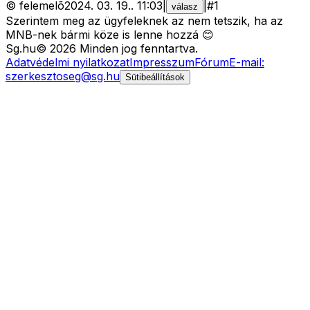
©
felemelõ
2024. 03. 19.
.
11:03
|
|
#
1
válasz
Szerintem meg az ügyfeleknek az nem tetszik, ha az
MNB-nek bármi köze is lenne hozzá 😊
Sg
.hu
©
2026
Minden jog fenntartva.
Adatvédelmi nyilatkozat
Impresszum
Fórum
E-mail:
szerkesztoseg@sg.hu
Sütibeállítások