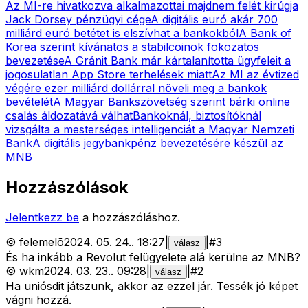
Az MI-re hivatkozva alkalmazottai majdnem felét kirúgja
Jack Dorsey pénzügyi cége
A digitális euró akár 700
milliárd euró betétet is elszívhat a bankokból
A Bank of
Korea szerint kívánatos a stabilcoinok fokozatos
bevezetése
A Gránit Bank már kártalanította ügyfeleit a
jogosulatlan App Store terhelések miatt
Az MI az évtized
végére ezer milliárd dollárral növeli meg a bankok
bevételét
A Magyar Bankszövetség szerint bárki online
csalás áldozatává válhat
Bankoknál, biztosítóknál
vizsgálta a mesterséges intelligenciát a Magyar Nemzeti
Bank
A digitális jegybankpénz bevezetésére készül az
MNB
Hozzászólások
Jelentkezz be
a hozzászóláshoz.
©
felemelõ
2024. 05. 24.
.
18:27
|
|
#
3
válasz
És ha inkább a Revolut felügyelete alá kerülne az MNB?
©
wkm
2024. 03. 23.
.
09:28
|
|
#
2
válasz
Ha uniósdit játszunk, akkor az ezzel jár. Tessék jó képet
vágni hozzá.