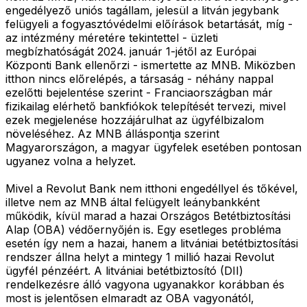
engedélyező uniós tagállam, jelesül a litván jegybank
felügyeli a fogyasztóvédelmi előírások betartását, míg -
az intézmény méretére tekintettel - üzleti
megbízhatóságát 2024. január 1-jétől az Európai
Központi Bank ellenőrzi - ismertette az MNB. Miközben
itthon nincs előrelépés, a társaság - néhány nappal
ezelőtti bejelentése szerint - Franciaországban már
fizikailag elérhető bankfiókok telepítését tervezi, mivel
ezek megjelenése hozzájárulhat az ügyfélbizalom
növeléséhez. Az MNB álláspontja szerint
Magyarországon, a magyar ügyfelek esetében pontosan
ugyanez volna a helyzet.
Mivel a Revolut Bank nem itthoni engedéllyel és tőkével,
illetve nem az MNB által felügyelt leánybankként
működik, kívül marad a hazai Országos Betétbiztosítási
Alap (OBA) védőernyőjén is. Egy esetleges probléma
esetén így nem a hazai, hanem a litvániai betétbiztosítási
rendszer állna helyt a mintegy 1 millió hazai Revolut
ügyfél pénzéért. A litvániai betétbiztosító (DII)
rendelkezésre álló vagyona ugyanakkor korábban és
most is jelentősen elmaradt az OBA vagyonától,