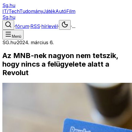
Sg.hu
IT/Tech
Tudomány
Játék
Autó
Film
Sg.hu
·
fórum
·
RSS
·
hírlevél
·
·
...
Menü
SG.hu
·
2024. március 6.
Az MNB-nek nagyon nem tetszik,
hogy nincs a felügyelete alatt a
Revolut