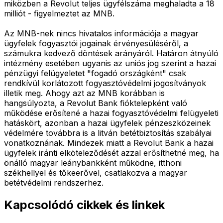
miközben a Revolut teljes ügyfélszáma meghaladta a 18
milliót - figyelmeztet az MNB.
Az MNB-nek nincs hivatalos információja a magyar
ügyfelek fogyasztói jogainak érvényesüléséről, a
számukra kedvező döntések arányáról. Határon átnyúló
intézmény esetében ugyanis az uniós jog szerint a hazai
pénzügyi felügyeletet "fogadó országként" csak
rendkívül korlátozott fogyasztóvédelmi jogosítványok
illetik meg. Ahogy azt az MNB korábban is
hangsúlyozta, a Revolut Bank fióktelepként való
működése erősítené a hazai fogyasztóvédelmi felügyeleti
hatáskört, azonban a hazai ügyfelek pénzeszközeinek
védelmére továbbra is a litván betétbiztosítás szabályai
vonatkoznának. Mindezek miatt a Revolut Bank a hazai
ügyfelek iránti elköteleződését azzal erősíthetné meg, ha
önálló magyar leánybankként működne, itthoni
székhellyel és tőkeerővel, csatlakozva a magyar
betétvédelmi rendszerhez.
Kapcsolódó cikkek és linkek