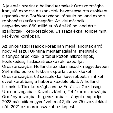
A jelentés szerint a holland termékek Oroszországba
irányuló exportja a szankciók bevezetése óta csökkent,
ugyanakkor a Törökországba irányuló holland export
robbanásszerűen megnőtt. Az idei második
negyedévben 869 millió euró értékű holland árut
szállítottak Törökországba, 91 százalékkal többet mint
két évvel korábban.
Az uniós tagországok korábban megállapodtak arról,
hogy válaszul Ukrajna megtámadására, megtiltják
bizonyos árucikkek, a többi között mikrochipek,
közlekedési, hadászati eszközök, exportját
Oroszországba. Hollandia az idei második negyedévben
284 millió euró értékben exportált árucikkeket
Oroszországba, 63 százalékkal kevesebbet, mint két
évvel korábban, a háború kezdete előtt. A holland
termékek Törökországba és az Eurázsiai Gazdasági
Unió országaiba - Kazahsztánba, Fehéroroszországba,
Örményországba, Kirgizisztánba - irányuló exportja
2023 második negyedévében 42, illetve 75 százalékkal
nőtt 2021 azonos időszakához képest.