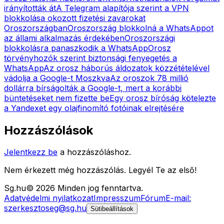
irányították át
A Telegram alapítója szerint a VPN
blokkolása okozott fizetési zavarokat
Oroszországban
Oroszország blokkolná a WhatsAppot
az állami alkalmazás érdekében
Oroszországi
blokkolásra panaszkodik a WhatsApp
Orosz
törvényhozók szerint biztonsági fenyegetés a
WhatsApp
Az orosz háborús áldozatok közzétételével
vádolja a Google-t Moszkva
Az oroszok 78 millió
dollárra bírságolták a Google-t, mert a korábbi
büntetéseket nem fizette be
Egy orosz bíróság kötelezte
a Yandexet egy olajfinomító fotóinak elrejtésére
Hozzászólások
Jelentkezz be
a hozzászóláshoz.
Nem érkezett még hozzászólás. Legyél Te az első!
Sg
.hu
©
2026
Minden jog fenntartva.
Adatvédelmi nyilatkozat
Impresszum
Fórum
E-mail:
szerkesztoseg@sg.hu
Sütibeállítások