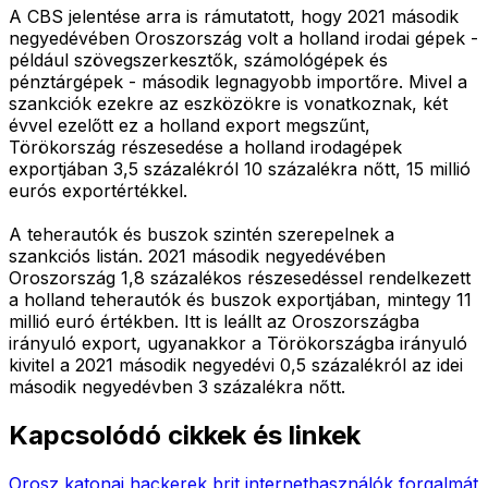
A CBS jelentése arra is rámutatott, hogy 2021 második
negyedévében Oroszország volt a holland irodai gépek -
például szövegszerkesztők, számológépek és
pénztárgépek - második legnagyobb importőre. Mivel a
szankciók ezekre az eszközökre is vonatkoznak, két
évvel ezelőtt ez a holland export megszűnt,
Törökország részesedése a holland irodagépek
exportjában 3,5 százalékról 10 százalékra nőtt, 15 millió
eurós exportértékkel.
A teherautók és buszok szintén szerepelnek a
szankciós listán. 2021 második negyedévében
Oroszország 1,8 százalékos részesedéssel rendelkezett
a holland teherautók és buszok exportjában, mintegy 11
millió euró értékben. Itt is leállt az Oroszországba
irányuló export, ugyanakkor a Törökországba irányuló
kivitel a 2021 második negyedévi 0,5 százalékról az idei
második negyedévben 3 százalékra nőtt.
Kapcsolódó cikkek és linkek
Orosz katonai hackerek brit internethasználók forgalmát