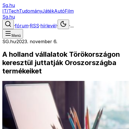
Sg.hu
IT/Tech
Tudomány
Játék
Autó
Film
Sg.hu
·
fórum
·
RSS
·
hírlevél
·
·
...
Menü
SG.hu
·
2023. november 6.
A holland vállalatok Törökországon
keresztül juttatják Oroszországba
termékeiket