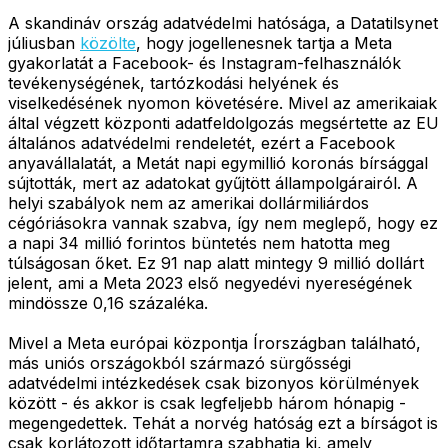
A skandináv ország adatvédelmi hatósága, a Datatilsynet
júliusban
közölte
, hogy jogellenesnek tartja a Meta
gyakorlatát a Facebook- és Instagram-felhasználók
tevékenységének, tartózkodási helyének és
viselkedésének nyomon követésére. Mivel az amerikaiak
által végzett központi adatfeldolgozás megsértette az EU
általános adatvédelmi rendeletét, ezért a Facebook
anyavállalatát, a Metát napi egymillió koronás bírsággal
sújtották, mert az adatokat gyűjtött állampolgárairól. A
helyi szabályok nem az amerikai dollármiliárdos
cégóriásokra vannak szabva, így nem meglepő, hogy ez
a napi 34 millió forintos büntetés nem hatotta meg
túlságosan őket. Ez 91 nap alatt mintegy 9 millió dollárt
jelent, ami a Meta 2023 első negyedévi nyereségének
mindössze 0,16 százaléka.
Mivel a Meta európai központja Írországban található,
más uniós országokból származó sürgősségi
adatvédelmi intézkedések csak bizonyos körülmények
között - és akkor is csak legfeljebb három hónapig -
megengedettek. Tehát a norvég hatóság ezt a bírságot is
csak korlátozott időtartamra szabhatja ki, amely