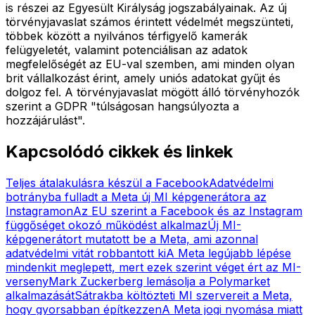
is részei az Egyesült Királyság jogszabályainak. Az új
törvényjavaslat számos érintett védelmét megszünteti,
többek között a nyilvános térfigyelő kamerák
felügyeletét, valamint potenciálisan az adatok
megfelelőségét az EU-val szemben, ami minden olyan
brit vállalkozást érint, amely uniós adatokat gyűjt és
dolgoz fel. A törvényjavaslat mögött álló törvényhozók
szerint a GDPR "túlságosan hangsúlyozta a
hozzájárulást".
Kapcsolódó cikkek és linkek
Teljes átalakulásra készül a Facebook
Adatvédelmi
botrányba fulladt a Meta új MI képgenerátora az
Instagramon
Az EU szerint a Facebook és az Instagram
függőséget okozó működést alkalmaz
Új MI-
képgenerátort mutatott be a Meta, ami azonnal
adatvédelmi vitát robbantott ki
A Meta legújabb lépése
mindenkit meglepett, mert ezek szerint véget ért az MI-
verseny
Mark Zuckerberg lemásolja a Polymarket
alkalmazását
Sátrakba költözteti MI szervereit a Meta,
hogy gyorsabban építkezzen
A Meta jogi nyomása miatt