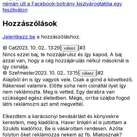
némán ült a Facebook-botrány kiszivárogtatója egy
fesztiválon
Hozzászólások
Jelentkezz be
a hozzászóláshoz.
©
Cat
2023. 10. 02.
.
13:29
|
|
#
3
válasz
Nincs ezzel baj, te hozzájárulsz és így kapod. A baj
azzal van, hogy a cég hozzájárulás nélkül másoknál is
így csinálja.
©
Szefmester
2023. 10. 02.
.
13:15
|
|
#
2
válasz
Alapból én is így vagyok vele. Csak a gond a következő.
Rákeresel valamire. Előtte soha nem csináltál ilyet így
nem reklámozta. Meg is vetted. Egy darabra van
szükséged egész életedben. Mégis, orrba szájba fogod
látni reklámozni azt amit megvettél.
Elkezdtem a karácsonyi bevásárlást és könyvekre
kerestem, meg kiadókra. Haver linkjén el is jutottam a
Szukits kiadóhoz. Be is vásároltam rendesen. Azóta
folyton őket reklámozza nekem az fb. Miatosznak?