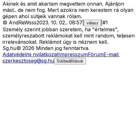
Akinek és amit akartam megvettem onnan. Ajánljon
mást.. de nem fog. Mert azokra nem kerestem rá olyan
gépen ahol sütijeik vannak rólam.
©
AndReWsss
2023. 10. 02.
.
08:57
|
|
#
1
válasz
Személy szerint jobban szeretem, ha "értelmes",
személyreszabott reklámokat kell mint random, teljesen
irrelevánsokat. Reklámot úgy is néznem kell.
Sg
.hu
©
2026
Minden jog fenntartva.
Adatvédelmi nyilatkozat
Impresszum
Fórum
E-mail:
szerkesztoseg@sg.hu
Sütibeállítások