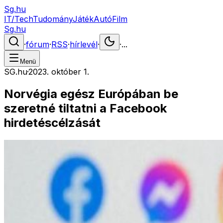
Sg.hu
IT/Tech
Tudomány
Játék
Autó
Film
Sg.hu
·
fórum
·
RSS
·
hírlevél
·
·
...
Menü
SG.hu
·
2023. október 1.
Norvégia egész Európában be
szeretné tiltatni a Facebook
hirdetéscélzását