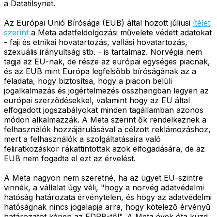
a Datatilsynet.
Az Európai Unió Bírósága (EUB) által hozott júliusi
ítélet
szerint
a Meta adatfeldolgozási művelete védett adatokat
- faji és etnikai hovatartozás, vallási hovatartozás,
szexuális irányultság stb. - is tartalmaz. Norvégia nem
tagja az EU-nak, de része az európai egységes piacnak,
és az EUB mint Európa legfelsőbb bíróságának az a
feladata, hogy biztosítsa, hogy a piacon belüli
jogalkalmazás és jogértelmezés összhangban legyen az
európai szerződésekkel, valamint hogy az EU által
elfogadott jogszabályokat minden tagállamban azonos
módon alkalmazzák. A Meta szerint ők rendelkeznek a
felhasználók hozzájárulásával a célzott reklámozáshoz,
mert a felhasználók a szolgáltatásaira való
feliratkozáskor rákattintottak azok elfogadására, de az
EUB nem fogadta el ezt az érvelést.
A Meta nagyon nem szeretné, ha az ügyet EU-szintre
vinnék, a vállalat úgy véli, "hogy a norvég adatvédelmi
hatóság határozata érvénytelen, és hogy az adatvédelmi
hatóságnak nincs jogalapja arra, hogy kötelező érvényű
határozatot kérjen az EDPB-től". A Meta évek óta küzd