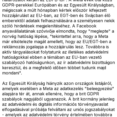
GDPR-perekkel Európában és az Egyesült Királyságban,
mégiscsak a múlt hónapban kértek először kifejezett
hozzájárulást az EU-ban, az EGT-ben és Svájcban élő
emberektől adataik felhasználására a személyesen nekik
szóló hirdetések megjelenítéséhez. A Facebook
anyavállalatának szóvivője elmondta, hogy "meglepte" a
norvég hatóság lépése, "tekintettel arra, hogy a Meta
már elkötelezte magát amellett, hogy az EU/EGT-ben a
reklámozás jogalapja a hozzájárulás lesz. Továbbra is
aktív tárgyalásokat folytatunk az illetékes adatvédelmi
hatóságokkal ebben a témában az EU-ban vezető
szabályozó hatóságunkon, az ír adatvédelmi bizottságon
keresztül, és a megfelelő időben többet tudunk majd
mondani".
Az Egyesült Királyság hiányzik azon országok listájáról,
amelyek esetében a Meta az adatkezelés "beleegyezési"
alapjára tér át, annak ellenére, hogy a brit GDPR
szabályok nagyjából ugyanazok. A brit kormány jelenleg
az adatvédelmi és digitális információs törvényjavaslat
elfogadásával próbálja felváltani az uniós jogszabályokat
- amelyek az adatvédelmi törvény értelmében továbbra