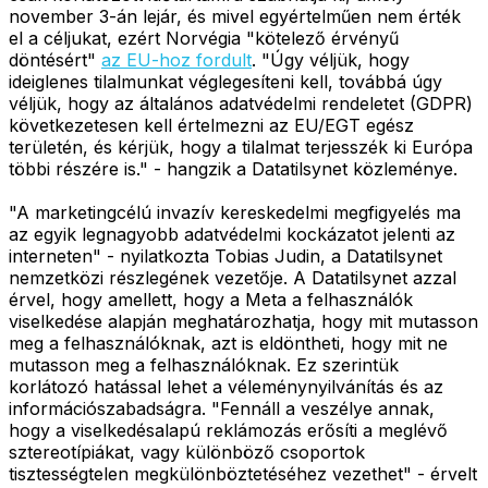
november 3-án lejár, és mivel egyértelműen nem érték
el a céljukat, ezért Norvégia "kötelező érvényű
döntésért"
az EU-hoz fordult
. "Úgy véljük, hogy
ideiglenes tilalmunkat véglegesíteni kell, továbbá úgy
véljük, hogy az általános adatvédelmi rendeletet (GDPR)
következetesen kell értelmezni az EU/EGT egész
területén, és kérjük, hogy a tilalmat terjesszék ki Európa
többi részére is." - hangzik a Datatilsynet közleménye.
"A marketingcélú invazív kereskedelmi megfigyelés ma
az egyik legnagyobb adatvédelmi kockázatot jelenti az
interneten" - nyilatkozta Tobias Judin, a Datatilsynet
nemzetközi részlegének vezetője. A Datatilsynet azzal
érvel, hogy amellett, hogy a Meta a felhasználók
viselkedése alapján meghatározhatja, hogy mit mutasson
meg a felhasználóknak, azt is eldöntheti, hogy mit ne
mutasson meg a felhasználóknak. Ez szerintük
korlátozó hatással lehet a véleménynyilvánítás és az
információszabadságra. "Fennáll a veszélye annak,
hogy a viselkedésalapú reklámozás erősíti a meglévő
sztereotípiákat, vagy különböző csoportok
tisztességtelen megkülönböztetéséhez vezethet" - érvelt