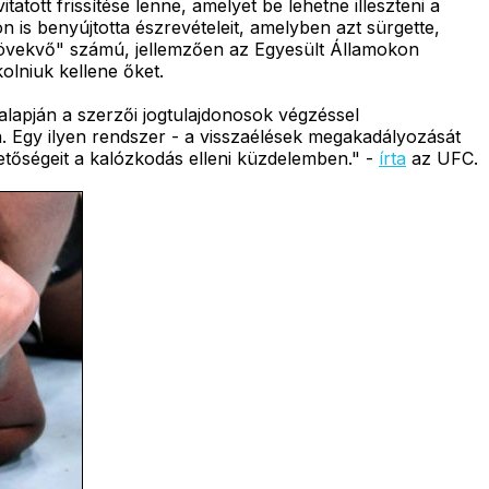
tatott frissítése lenne, amelyet be lehetne illeszteni a
 is benyújtotta észrevételeit, amelyben azt sürgette,
 növekvő" számú, jellemzően az Egyesült Államokon
olniuk kellene őket.
lapján a szerzői jogtulajdonosok végzéssel
a. Egy ilyen rendszer - a visszaélések megakadályozását
etőségeit a kalózkodás elleni küzdelemben." -
írta
az UFC.