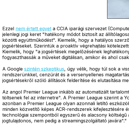
Ezzel
nem értett egyet
a CCIA iparági szervezet (Computer
jelenlegi jogi keret "hatékony módot biztosít az állítólago
közötti együttműködést". Kiemelik, hogy a hatályos szerző
jogsértéseket. Szerintük a proaktív végrehajtási kötelez
Kiemelik, hogy "a jogsértések megelőzésének leghatékonya
fogyaszthassák a műveket digitálisan, amikor és ahol csak
A Google
szintén szkeptikus
, úgy vélik, hogy túl sok a vi
rendszerünkkel, cenzúrát és a versenyellenes magatartás
jogsértésekről szóló állítások felderítése és elutasítása m
Az angol Premier League inkább az automatizált tartalom
töltsenek fel az internetre". A Premier League szerint 
azonban a Premier League olyan azonnali letiltó eszköz
minden közvetítő képes ACR-rendszerek kifejlesztésére és b
technológiai szempontból egyszerű és alacsony költségű a
jogtulajdonos, nem pedig a streamingszolgáltató javára"."