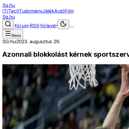
Sg.hu
IT/Tech
Tudomány
Játék
Autó
Film
Sg.hu
·
fórum
·
RSS
·
hírlevél
·
·
...
Menü
SG.hu
·
2023. augusztus 29.
Azonnali blokkolást kérnek sportszer