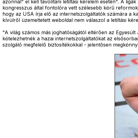
azonnal" el kell távolítani letiltási kérelem esetén". A lig
kongresszus által fontolóra vett szélesebb körű reformok 
hogy az USA írja elő az internetszolgáltatók számára a k
kívülről üzemeltetett weboldal nem válaszol a letiltási ké
"A világ számos más joghatóságától eltérően az Egyesült 
kötelezhetnék a hazai internetszolgáltatókat az elsősorb
szolgáló megfelelő biztosítékokkal - jelentősen megkönny