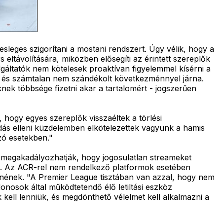
sleges szigorítani a mostani rendszert. Úgy vélik, hogy a
s eltávolítására, miközben elősegíti az érintett szereplők
lgáltatók nem kötelesek proaktívan figyelemmel kísérni a
gra és számtalan nem szándékolt következménnyel járna.
nek többsége fizetni akar a tartalomért - jogszerűen
k, hogy egyes szereplők visszaéltek a törlési
dás elleni küzdelemben elkötelezettek vagyunk a hamis
ozó esetekben."
 "megakadályozhatják, hogy jogosulatlan streameket
el. Az ACR-rel nem rendelkező platformok esetében
tnének. "A Premier League tisztában van azzal, hogy nem
donosok által működtetendő élő letiltási eszköz
ell lenniük, és megdönthető vélelmet kell alkalmazni a