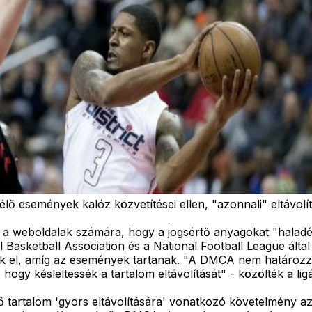
ő események kalóz közvetítései ellen, "azonnali" eltávolí
a a weboldalak számára, hogy a jogsértő anyagokat "haladék
 Basketball Association és a National Football League által
ák el, amíg az események tartanak. "A DMCA nem határozza 
ogy késleltessék a tartalom eltávolítását" - közölték a lig
tő tartalom 'gyors eltávolítására' vonatkozó követelmény az