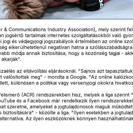
 & Communications Industry Association), mely szerint fele
san jogsértő tartalmak internetes szolgáltatásokból való gyor
i jogi és védjegyjogi jogszabályok értelmében az online szo
ettség elkerülhetetlenül negatívan hatna a szólásszabadsá
bb módja annak biztosítása, hogy a közönség tagjai - akik
 akarják".
sszaélés az eltávolítási eljárásoknál. "Sajnos azt tapasztaltu
t valósítottak meg" - mondta a Google. "Az online kalózko
ellett, különösen a politikai vagy versenyjogi okokra hivatk
felismerő (ACR) rendszerekben hisz, melyek a liga szerint
a YouTube és a Facebook már rendelkezik ilyen rendszerekk
öket szeretne, amelyeket a jogtulajdonosok maguk működte
iztosítására" - közölte a liga. "Ilyen esetekben a jogtulaj
lternatíva. Az ilyen eszközöknek könnyen használhatónak k