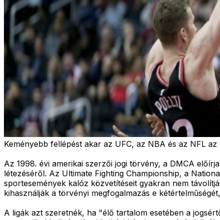
Keményebb fellépést akar az UFC, az NBA és az NFL az él
Az 1998. évi amerikai szerzői jogi törvény, a DMCA előírj
létezéséről. Az Ultimate Fighting Championship, a National
sportesemények kalóz közvetítéseit gyakran nem távolítj
kihasználják a törvényi megfogalmazás e kétértelműségét, h
A ligák azt szeretnék, ha "élő tartalom esetében a jogsér