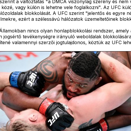
ák szerint a változtatás "a DMCA viszonylag szerény és nem vi
közé, vagy külön is lehetne vele foglalkozni". Az UFC külön
alózoldalak blokkolását. A UFC szerint "jelentős és egyre
relmekre, ezért a szélessávú hálózatok üzemeltetőinek blokk
Államokban nincs olyan honlapblokkolási rendszer, amely a
an jogsértő tevékenységre irányuló weboldalak blokkolásár
ítené valamennyi szerzői jogtulajdonos, köztük az UFC leh