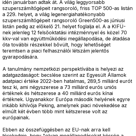
idén januárban adtak át. A világ leggyorsabb
szuperszámítógépeit rangsoroló, friss TOP 500-as listán
a 229. helyet, a világ legenergiahatékonyabb
szuperszámítógépeit rangsoroló Green500-as júniusi
listán pedig az előkelő 21. helyet foglalja el. A a KIFÜ-
nek jelenleg 12 felsőoktatási intézménnyel és közel 70
kkv-val van együttműködési megállapodása, de átadása
óta további részekkel bővült, hogy lehetőséget
teremtsen a piaci felhasználói létszám jelentős
gyarapodására.
A tanulmány nemzetközi perspektívába is helyezi az
adatgazdaságot: becslése szerint az Egyesült Államok
adatpiaci értéke 2022-ben hatalmas, 289,5 milliárd eurót
tesz ki, ami négyszerese a 73 milliárd eurós uniós
értéknek és hétszerese a 40 milliárd eurós kínai
értéknek. Ugyanakkor Európa második helyének egyre
inkább kihívója Peking, amelynek piaci növekedése az
elmúlt két évben több mint kétszerese volt az
európainak.
Ebben az összefüggésben az EU-nak arra kell
törekednie, hogy "olyan megállapodásokat kössön a