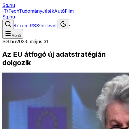
Sg.hu
IT/Tech
Tudomány
Játék
Autó
Film
Sg.hu
·
fórum
·
RSS
·
hírlevél
·
·
...
Menü
SG.hu
·
2023. május 31.
Az EU átfogó új adatstratégián
dolgozik