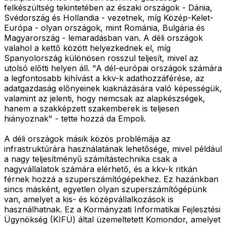
felkészültség tekintetében az északi országok - Dánia,
Svédország és Hollandia - vezetnek, míg Közép-Kelet-
Európa - olyan országok, mint Románia, Bulgária és
Magyarország - lemaradásban van. A déli országok
valahol a kettő között helyezkednek el, míg
Spanyolország különösen rosszul teljesít, mivel az
utolsó előtti helyen áll. "A dél-európai országok számára
a legfontosabb kihívást a kkv-k adathozzáférése, az
adatgazdaság előnyeinek kiaknázására való képességük,
valamint az jelenti, hogy nemcsak az alapkészségek,
hanem a szakképzett szakemberek is teljesen
hiányoznak" - tette hozzá da Empoli.
A déli országok másik közös problémája az
infrastruktúrára használatának lehetősége, mivel például
a nagy teljesítményű számítástechnika csak a
nagyvállalatok számára elérhető, és a kkv-k ritkán
férnek hozzá a szuperszámítógépekhez. Ez hazánkban
sincs másként, egyetlen olyan szuperszámítógépünk
van, amelyet a kis- és középvállalkozások is
használhatnak. Ez a Kormányzati Informatikai Fejlesztési
Ügynökség (KIFÜ) által üzemeltetett Komondor, amelyet