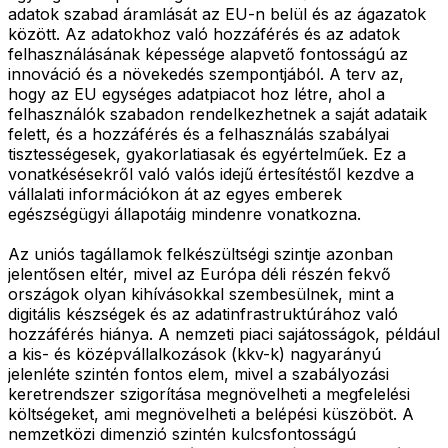
adatok szabad áramlását az EU-n belül és az ágazatok
között. Az adatokhoz való hozzáférés és az adatok
felhasználásának képessége alapvető fontosságú az
innováció és a növekedés szempontjából. A terv az,
hogy az EU egységes adatpiacot hoz létre, ahol a
felhasználók szabadon rendelkezhetnek a saját adataik
felett, és a hozzáférés és a felhasználás szabályai
tisztességesek, gyakorlatiasak és egyértelműek. Ez a
vonatkésésekről való valós idejű értesítéstől kezdve a
vállalati információkon át az egyes emberek
egészségügyi állapotáig mindenre vonatkozna.
Az uniós tagállamok felkészültségi szintje azonban
jelentősen eltér, mivel az Európa déli részén fekvő
országok olyan kihívásokkal szembesülnek, mint a
digitális készségek és az adatinfrastruktúrához való
hozzáférés hiánya. A nemzeti piaci sajátosságok, például
a kis- és középvállalkozások (kkv-k) nagyarányú
jelenléte szintén fontos elem, mivel a szabályozási
keretrendszer szigorítása megnövelheti a megfelelési
költségeket, ami megnövelheti a belépési küszöböt. A
nemzetközi dimenzió szintén kulcsfontosságú