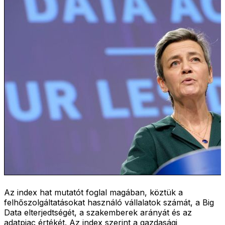
Az index hat mutatót foglal magában, köztük a
felhőszolgáltatásokat használó vállalatok számát, a Big
Data elterjedtségét, a szakemberek arányát és az
adatpiac értékét. Az index szerint a gazdasági