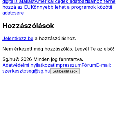
digitális átállást
Amerikai cégek adatbázisaihoz férne
hozzá az EU
Könnyebb lehet a programok közötti
adatcsere
Hozzászólások
Jelentkezz be
a hozzászóláshoz.
Nem érkezett még hozzászólás. Legyél Te az első!
Sg
.hu
©
2026
Minden jog fenntartva.
Adatvédelmi nyilatkozat
Impresszum
Fórum
E-mail:
szerkesztoseg@sg.hu
Sütibeállítások