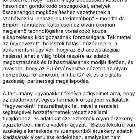
hasonlóan gondolkodó országokkal, amelyek
összehangolt megközelítéshez vezethetnek a
szabályozási rendszerek tekintetében" - mondta da
Empoli, rámutatva különösen az olyan újonnan
megjelenő technológiákra vonatkozó közös
elképzelések kidolgozásának fontosságára. Tekintettel
az úgynevezett "brüsszeli hatás" húzóerejére, a
dokumentum úgy véli, hogy az EU adatstratégiája
hatással lehet a világ többi részére az adatok
megosztásának és felhasználásának módját illetően, és
javasolja, hogy az EU érvényesítse nézeteit az olyan
nemzetközi fórumokon, mint a G7-ek és a digitális
gazdasági partnerségi megállapodás.
A tanulmány ugyanakkor felhívja a figyelmet arra, hogy
az adattörvényt egyes harmadik országbeli vállalatok
"fegyverként" használhatják fel, mivel a rendelet
segítségével hozzáférhetnek védett szellemi
tulajdonhoz, és adatokat szerezhetnek olyan érzékeny
ágazatokból, mint a védelmi ágazat. "Biztosítékokra van
szükség a kereskedelmi szempontból érzékeny adatok
kiadásának elkerülése érdekében, amelyeket nem