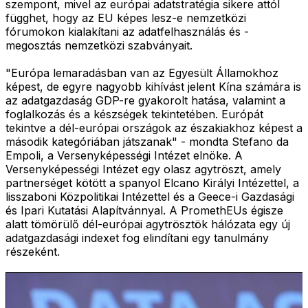
szempont, mivel az európai adatstratégia sikere attól
függhet, hogy az EU képes lesz-e nemzetközi
fórumokon kialakítani az adatfelhasználás és -
megosztás nemzetközi szabványait.
"Európa lemaradásban van az Egyesült Államokhoz
képest, de egyre nagyobb kihívást jelent Kína számára is
az adatgazdaság GDP-re gyakorolt hatása, valamint a
foglalkozás és a készségek tekintetében. Európát
tekintve a dél-európai országok az északiakhoz képest a
második kategóriában játszanak" - mondta Stefano da
Empoli, a Versenyképességi Intézet elnöke. A
Versenyképességi Intézet egy olasz agytröszt, amely
partnerséget kötött a spanyol Elcano Királyi Intézettel, a
lisszaboni Közpolitikai Intézettel és a Geece-i Gazdasági
és Ipari Kutatási Alapítvánnyal. A PromethEUs égisze
alatt tömörülő dél-európai agytrösztök hálózata egy új
adatgazdasági indexet fog elindítani egy tanulmány
részeként.