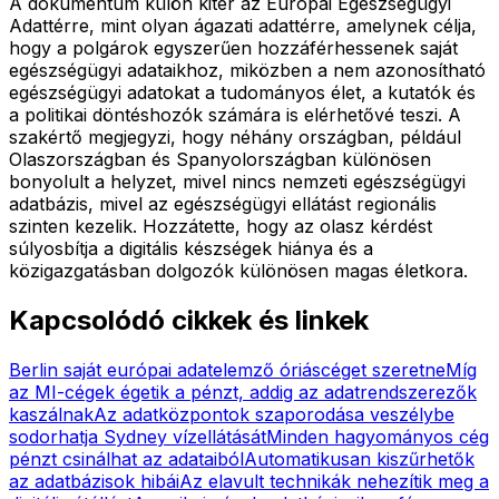
A dokumentum külön kitér az Európai Egészségügyi
Adattérre, mint olyan ágazati adattérre, amelynek célja,
hogy a polgárok egyszerűen hozzáférhessenek saját
egészségügyi adataikhoz, miközben a nem azonosítható
egészségügyi adatokat a tudományos élet, a kutatók és
a politikai döntéshozók számára is elérhetővé teszi. A
szakértő megjegyzi, hogy néhány országban, például
Olaszországban és Spanyolországban különösen
bonyolult a helyzet, mivel nincs nemzeti egészségügyi
adatbázis, mivel az egészségügyi ellátást regionális
szinten kezelik. Hozzátette, hogy az olasz kérdést
súlyosbítja a digitális készségek hiánya és a
közigazgatásban dolgozók különösen magas életkora.
Kapcsolódó cikkek és linkek
Berlin saját európai adatelemző óriáscéget szeretne
Míg
az MI-cégek égetik a pénzt, addig az adatrendszerezők
kaszálnak
Az adatközpontok szaporodása veszélybe
sodorhatja Sydney vízellátását
Minden hagyományos cég
pénzt csinálhat az adataiból
Automatikusan kiszűrhetők
az adatbázisok hibái
Az elavult technikák nehezítik meg a