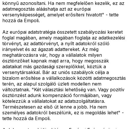
könnyű azonosítani. Ha nem megfelelően kezelik, ez az
adatmegosztás alááshatja azt az európai
versenyképességet, amelyet erősíteni hivatott" - tette
hozzá da Empoli.
Az európai adatstratégia összetett szabályozási keretet
foglal magában, amely magában foglalja az adatkezelési
törvényt, az adattörvényt, a nyílt adatokról szóló
irányelvet és az ágazati adattereket. Az még
meghatározásra vár, hogy a vállalatok milyen
ösztönzőket kapnak majd arra, hogy megosszák
adataikat más gazdasági szereplőkkel, köztük a
versenytársakkal. Bár az uniós szabályok célja a
bizalom erősítése a vállalkozások közötti adatmegosztás
terén, az alapul szolgáló üzleti modellen nem
változtatnak. "Két választási lehetőség van. Vagy pozitív
ösztönzést adunk kompenzáció formájában, vagy
kötelezzük a vállalatokat az adatszolgáltatásra.
Természetesen az első út lenne a jobb. Ha nem
személyes adatokról beszélünk, ez is megoldás lehet" -
tette hozzá da Empoli.