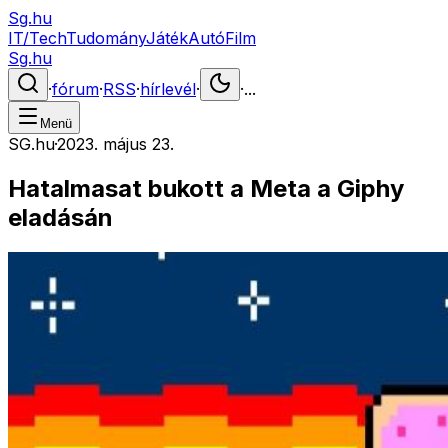
Sg.hu
IT/Tech
Tudomány
Játék
Autó
Film
Sg.hu
·
fórum
·
RSS
·
hírlevél
·
·
...
Menü
SG.hu
·
2023. május 23.
Hatalmasat bukott a Meta a Giphy
eladásán