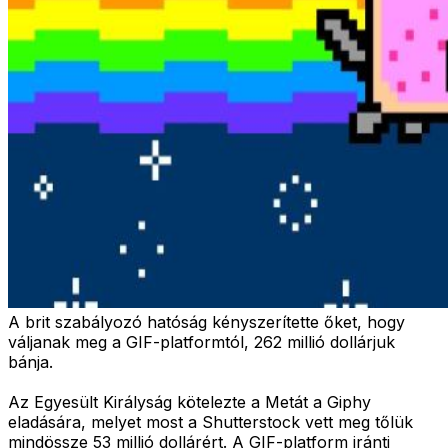
A brit szabályozó hatóság kényszerítette őket, hogy
váljanak meg a GIF-platformtól, 262 millió dollárjuk
bánja.
Az Egyesült Királyság kötelezte a Metát a Giphy
eladására, melyet most a Shutterstock vett meg tőlük
mindössze 53 millió dollárért. A GIF-platform iránti