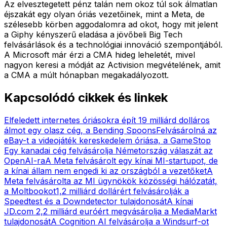
Az elvesztegetett pénz talán nem okoz túl sok álmatlan
éjszakát egy olyan óriás vezetőinek, mint a Meta, de
szélesebb körben aggodalomra ad okot, hogy mit jelent
a Giphy kényszerű eladása a jövőbeli Big Tech
felvásárlások és a technológiai innováció szempontjából.
A Microsoft már érzi a CMA hideg leheletét, mivel
nagyon keresi a módját az Activision megvételének, amit
a CMA a múlt hónapban megakadályozott.
Kapcsolódó cikkek és linkek
Elfeledett internetes óriásokra épít 19 milliárd dolláros
álmot egy olasz cég, a Bending Spoons
Felvásárolná az
eBay-t a videojáték kereskedelem óriása, a GameStop
Egy kanadai cég felvásárolja Németország válaszát az
OpenAI-ra
A Meta felvásárolt egy kínai MI-startupot, de
a kínai állam nem engedi ki az országból a vezetőket
A
Meta felvásárolta az MI ügynökök közösségi hálózatát,
a Moltbookot
1,2 milliárd dollárért felvásárolják a
Speedtest és a Downdetector tulajdonosát
A kínai
JD.com 2,2 milliárd euróért megvásárolja a MediaMarkt
tulajdonosát
A Cognition AI felvásárolja a Windsurf-ot