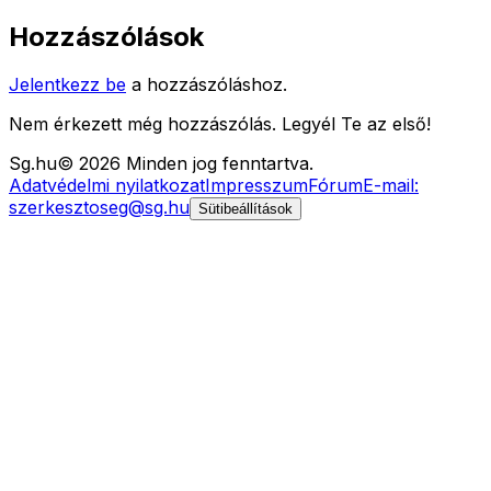
Hozzászólások
Jelentkezz be
a hozzászóláshoz.
Nem érkezett még hozzászólás. Legyél Te az első!
Sg
.hu
©
2026
Minden jog fenntartva.
Adatvédelmi nyilatkozat
Impresszum
Fórum
E-mail:
szerkesztoseg@sg.hu
Sütibeállítások