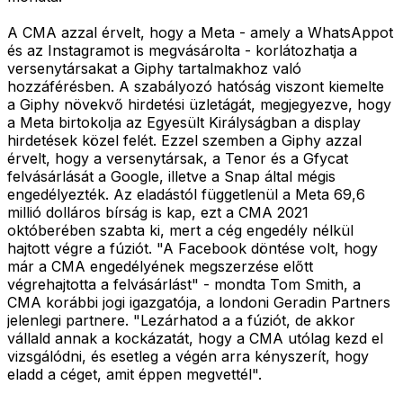
A CMA azzal érvelt, hogy a Meta - amely a WhatsAppot
és az Instagramot is megvásárolta - korlátozhatja a
versenytársakat a Giphy tartalmakhoz való
hozzáférésben. A szabályozó hatóság viszont kiemelte
a Giphy növekvő hirdetési üzletágát, megjegyezve, hogy
a Meta birtokolja az Egyesült Királyságban a display
hirdetések közel felét. Ezzel szemben a Giphy azzal
érvelt, hogy a versenytársak, a Tenor és a Gfycat
felvásárlását a Google, illetve a Snap által mégis
engedélyezték. Az eladástól függetlenül a Meta 69,6
millió dolláros bírság is kap, ezt a CMA 2021
októberében szabta ki, mert a cég engedély nélkül
hajtott végre a fúziót. "A Facebook döntése volt, hogy
már a CMA engedélyének megszerzése előtt
végrehajtotta a felvásárlást" - mondta Tom Smith, a
CMA korábbi jogi igazgatója, a londoni Geradin Partners
jelenlegi partnere. "Lezárhatod a a fúziót, de akkor
vállald annak a kockázatát, hogy a CMA utólag kezd el
vizsgálódni, és esetleg a végén arra kényszerít, hogy
eladd a céget, amit éppen megvettél".