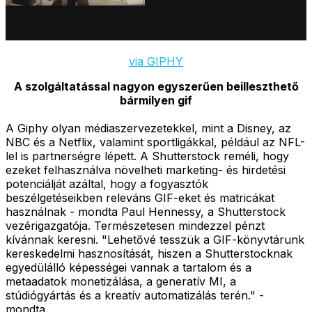
via GIPHY
A szolgáltatással nagyon egyszerűen beilleszthető
bármilyen gif
A Giphy olyan médiaszervezetekkel, mint a Disney, az
NBC és a Netflix, valamint sportligákkal, például az NFL-
lel is partnerségre lépett. A Shutterstock reméli, hogy
ezeket felhasználva növelheti marketing- és hirdetési
potenciálját azáltal, hogy a fogyasztók
beszélgetéseikben releváns GIF-eket és matricákat
használnak - mondta Paul Hennessy, a Shutterstock
vezérigazgatója. Természetesen mindezzel pénzt
kívánnak keresni. "Lehetővé tesszük a GIF-könyvtárunk
kereskedelmi hasznosítását, hiszen a Shutterstocknak
egyedülálló képességei vannak a tartalom és a
metaadatok monetizálása, a generatív MI, a
stúdiógyártás és a kreatív automatizálás terén." -
mondta.