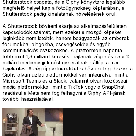
Shutterstock csapata, de a Giphy könyvtára legalább
megfelelő helyet kap a fotóügynökség képtárában, a
Shutterstock pedig kínálatának növelésének örül.
A Shutterstock bővíteni akarja az alkalmazásfelületen
kapcsolódók számát, mert ezeket a mozgó képeket
leginkább nem letöltik, hanem beágyazzák az emberek
fórumokba, blogokba, csevegésekbe és egyéb
kommunikációs eszközökbe. A platformon naponta
több mint 1,3 milliárd keresést hajtanak végre és napi 15
milliárd médiamegjelenést generálnak - állítja a mai
bejelentés. A cég új partnerekkel is bővülni fog, hiszen a
Giphy olyan üzleti platformokkal van integrálva, mint a
Microsoft Teams és a Slack, valamint olyan közösségi
média platformokkal, mint a TikTok vagy a SnapChat,
ráadásul a Meta sem fog felhagyni a Giphy API-jának
további használatával.