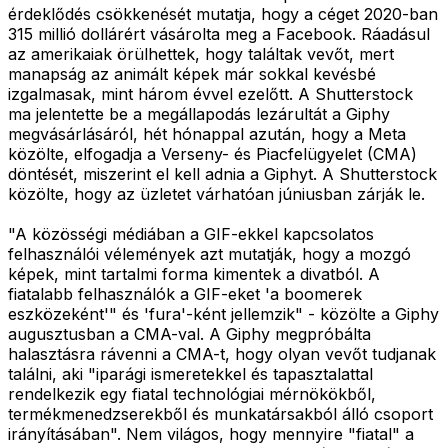
érdeklődés csökkenését mutatja, hogy a céget 2020-ban
315 millió dollárért vásárolta meg a Facebook. Ráadásul
az amerikaiak örülhettek, hogy találtak vevőt, mert
manapság az animált képek már sokkal kevésbé
izgalmasak, mint három évvel ezelőtt. A Shutterstock
ma jelentette be a megállapodás lezárultát a Giphy
megvásárlásáról, hét hónappal azután, hogy a Meta
közölte, elfogadja a Verseny- és Piacfelügyelet (CMA)
döntését, miszerint el kell adnia a Giphyt. A Shutterstock
közölte, hogy az üzletet várhatóan júniusban zárják le.
"A közösségi médiában a GIF-ekkel kapcsolatos
felhasználói vélemények azt mutatják, hogy a mozgó
képek, mint tartalmi forma kimentek a divatból. A
fiatalabb felhasználók a GIF-eket 'a boomerek
eszközeként'" és 'fura'-ként jellemzik" - közölte a Giphy
augusztusban a CMA-val. A Giphy megpróbálta
halasztásra rávenni a CMA-t, hogy olyan vevőt tudjanak
találni, aki "iparági ismeretekkel és tapasztalattal
rendelkezik egy fiatal technológiai mérnökökből,
termékmenedzserekből és munkatársakból álló csoport
irányításában". Nem világos, hogy mennyire "fiatal" a