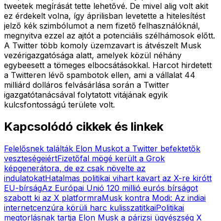
tweetek megírását tette lehetővé. De mivel alig volt akit
ez érdekelt volna, így áprilisban levetette a hitelesítést
jelző kék szimbólumot a nem fizető felhasználóknál,
megnyitva ezzel az ajtót a potenciális szélhámosok előtt.
A Twitter több komoly üzemzavart is átvészelt Musk
vezérigazgatósága alatt, amelyek közül néhány
egybeesett a tömeges elbocsátásokkal. Harcot hirdetett
a Twitteren lévő spambotok ellen, ami a vállalat 44
milliárd dolláros felvásárlása során a Twitter
igazgatótanácsával folytatott vitájának egyik
kulcsfontosságú területe volt.
Kapcsolódó cikkek és linkek
Felelősnek találták Elon Muskot a Twitter befektetők
veszteségeiért
Fizetőfal mögé került a Grok
képgenerátora, de ez csak növelte az
indulatokat
Hatalmas politikai vihart kavart az X-re kirótt
EU-bírság
Az Európai Unió 120 millió eurós bírságot
szabott ki az X platformra
Musk kontra Modi: Az indiai
internetcenzúra körüli harc kulisszatitkai
Politikai
megtorlásnak tartja Elon Musk a párizsi ügyészség X