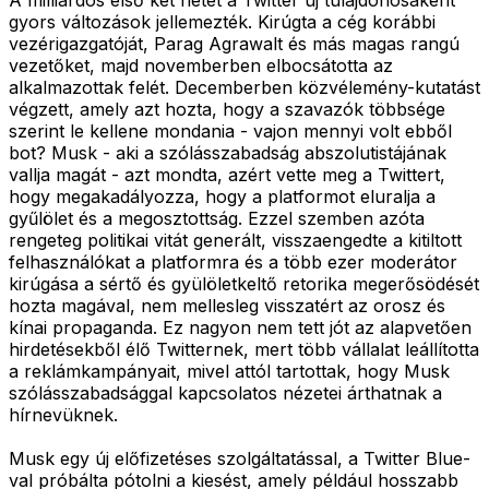
gyors változások jellemezték. Kirúgta a cég korábbi
vezérigazgatóját, Parag Agrawalt és más magas rangú
vezetőket, majd novemberben elbocsátotta az
alkalmazottak felét. Decemberben közvélemény-kutatást
végzett, amely azt hozta, hogy a szavazók többsége
szerint le kellene mondania - vajon mennyi volt ebből
bot? Musk - aki a szólásszabadság abszolutistájának
vallja magát - azt mondta, azért vette meg a Twittert,
hogy megakadályozza, hogy a platformot eluralja a
gyűlölet és a megosztottság. Ezzel szemben azóta
rengeteg politikai vitát generált, visszaengedte a kitiltott
felhasználókat a platformra és a több ezer moderátor
kirúgása a sértő és gyülöletkeltő retorika megerősödését
hozta magával, nem mellesleg visszatért az orosz és
kínai propaganda. Ez nagyon nem tett jót az alapvetően
hirdetésekből élő Twitternek, mert több vállalat leállította
a reklámkampányait, mivel attól tartottak, hogy Musk
szólásszabadsággal kapcsolatos nézetei árthatnak a
hírnevüknek.
Musk egy új előfizetéses szolgáltatással, a Twitter Blue-
val próbálta pótolni a kiesést, amely például hosszabb