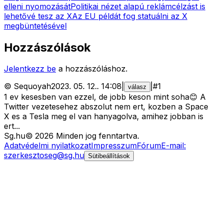
elleni nyomozását
Politikai nézet alapú reklámcélzást is
lehetővé tesz az X
Az EU példát fog statuálni az X
megbüntetésével
Hozzászólások
Jelentkezz be
a hozzászóláshoz.
©
Sequoyah
2023. 05. 12.
.
14:08
|
|
#
1
válasz
1 ev kesesben van ezzel, de jobb keson mint soha😊 A
Twitter vezetesehez abszolut nem ert, kozben a Space
X es a Tesla meg el van hanyagolva, amihez jobban is
ert...
Sg
.hu
©
2026
Minden jog fenntartva.
Adatvédelmi nyilatkozat
Impresszum
Fórum
E-mail:
szerkesztoseg@sg.hu
Sütibeállítások