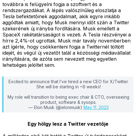
továbbra is felügyelni fogja a szoftvert és a
rendszergazdákat. A lépés valószínűleg eloszlatja a
Tesla befektetőinek aggodalmait, akik egyre inkább
aggódtak amiatt, hogy Musk mennyi időt szán a Twitter
szekerének új irányba fordítására. Musk emellett a
SpaceX rakétatársaságot is vezeti. A Tesla részvényei a
hírre 2,4%-ot ugrottak. Musk már tavaly novemberben
azt ígérte, hogy csökkenteni fogja a Twitternél töltött
idejét, és végül új vezetőt talál a közösségi médiavállalat
irányítására, de azóta sem nevezett meg egyetlen
lehetséges jelöltet sem.
Excited to announce that I’ve hired a new CEO for X/Twitter.
She will be starting in ~6 weeks!
My role will transition to being exec chair & CTO, overseeing
product, software & sysops.
— Elon Musk (@elonmusk)
May 11, 2023
Egy hölgy lesz a Twitter vezetője
A milliárdos első két hetét a Twitter új tulajdonosaként