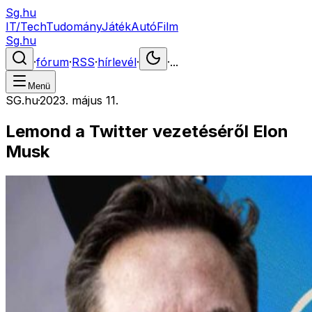
Sg.hu
IT/Tech
Tudomány
Játék
Autó
Film
Sg.hu
·
fórum
·
RSS
·
hírlevél
·
·
...
Menü
SG.hu
·
2023. május 11.
Lemond a Twitter vezetéséről Elon
Musk