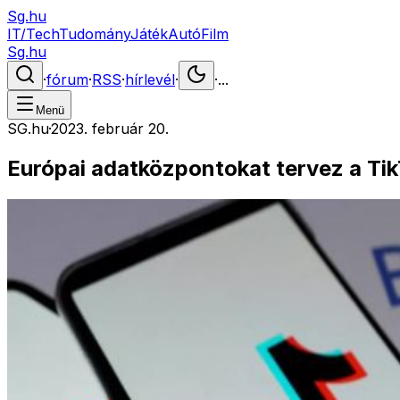
Sg.hu
IT/Tech
Tudomány
Játék
Autó
Film
Sg.hu
·
fórum
·
RSS
·
hírlevél
·
·
...
Menü
SG.hu
·
2023. február 20.
Európai adatközpontokat tervez a Ti