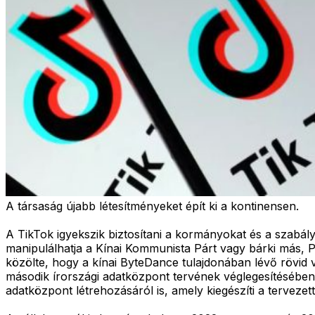
A társaság újabb létesítményeket épít ki a kontinensen.
A TikTok igyekszik biztosítani a kormányokat és a szabál
manipulálhatja a Kínai Kommunista Párt vagy bárki más, Pe
közölte, hogy a kínai ByteDance tulajdonában lévő rövid
második írországi adatközpont tervének véglegesítésében e
adatközpont létrehozásáról is, amely kiegészíti a terveze