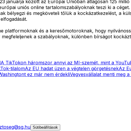
 januárja között az Európai Unióban átlagosan 125 millió hav
urópai uniós online tartalomszabályoknak teszi ki a céget.
 bélyegzi és megköveteli tőlük a kockázatkezelést, a küls
 elfogadását.
nline platformoknak és a keresőmotoroknak, hogy nyilvános
 megfeleljenek a szabályoknak, különben bírságot kockázt
d
A TikTokon háromszor annyi az MI-szemét, mint a YouTu
Tok-tilalom
Az EU hadat üzen a végtelen görgetésnek
Az Eu
 Washingtont ez már nem érdekli
Vegyesvállalat menti meg a
ztoseg@sg.hu
Sütibeállítások