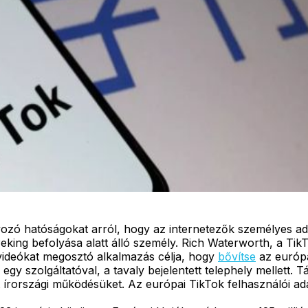
yozó hatóságokat arról, hogy az internetezők személyes ad
king befolyása alatt álló személy. Rich Waterworth, a TikT
 videókat megosztó alkalmazás célja, hogy
bővítse
az európa
gy szolgáltatóval, a tavaly bejelentett telephely mellett. 
tt írországi működésüket. Az európai TikTok felhasználói ad