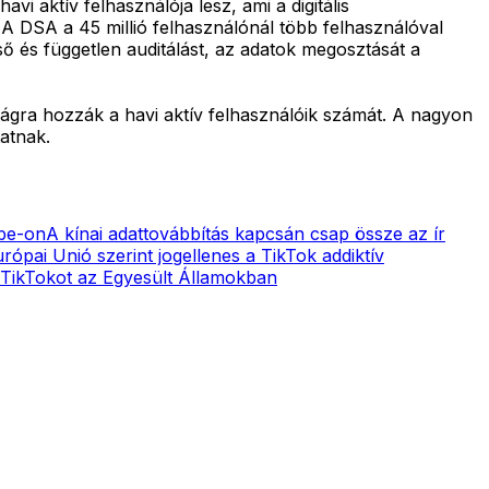
i aktív felhasználója lesz, ami a digitális
 A DSA a 45 millió felhasználónál több felhasználóval
ő és független auditálást, az adatok megosztását a
ságra hozzák a havi aktív felhasználóik számát. A nagyon
atnak.
be-on
A kínai adattovábbítás kapcsán csap össze az ír
rópai Unió szerint jogellenes a TikTok addiktív
 TikTokot az Egyesült Államokban