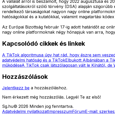
A vállalat arról is beszámolt, hogy 2022 augusztusa és 2023
szolgáltatásokról szóló törvény (DSA) alapján szigorúbb e
rendelkező társaságokat nagyon nagy online platformoknak
hatóságokkal és a kutatókkal, valamint magatartási kódex
Az Európai Bizottság február 17-ig adott határidőt az o
nagy online platformoknak négy hónapjuk van arra, hogy
Kapcsolódó cikkek és linkek
A TikTok algoritmusa úgy hat rád, hogy észre sem vesze
adatvédelmi hatóság és a TikTok
Elbukott Albániában a Tik
működése
A TikTok csak látszólagosan vált le Kínától, de
Hozzászólások
Jelentkezz be
a hozzászóláshoz.
Nem érkezett még hozzászólás. Legyél Te az első!
Sg
.hu
©
2026
Minden jog fenntartva.
Adatvédelmi nyilatkozat
Impresszum
Fórum
E-mail:
szerkes