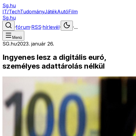
Sg.hu
IT/Tech
Tudomány
Játék
Autó
Film
Sg.hu
·
fórum
·
RSS
·
hírlevél
·
·
...
Menü
SG.hu
·
2023. január 26.
Ingyenes lesz a digitális euró,
személyes adattárolás nélkül