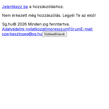
Jelentkezz be
a hozzászóláshoz.
Nem érkezett még hozzászólás. Legyél Te az első!
Sg
.hu
©
2026
Minden jog fenntartva.
Adatvédelmi nyilatkozat
Impresszum
Fórum
E-mail:
szerkesztoseg@sg.hu
Sütibeállítások