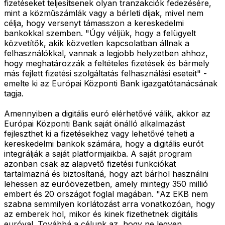
fizetéseket teljesítsenek olyan tranzakciók fedezésére,
mint a közműszámlák vagy a bérleti díjak, mivel nem
célja, hogy versenyt támasszon a kereskedelmi
bankokkal szemben. "Úgy véljük, hogy a felügyelt
közvetítők, akik közvetlen kapcsolatban állnak a
felhasználókkal, vannak a legjobb helyzetben ahhoz,
hogy meghatározzák a feltételes fizetések és bármely
más fejlett fizetési szolgáltatás felhasználási eseteit" -
emelte ki az Európai Központi Bank igazgatótanácsának
tagja.
Amennyiben a digitális euró elérhetővé válik, akkor az
Európai Központi Bank saját önálló alkalmazást
fejleszthet ki a fizetésekhez vagy lehetővé teheti a
kereskedelmi bankok számára, hogy a digitális eurót
integrálják a saját platformjaikba. A saját program
azonban csak az alapvető fizetési funkciókat
tartalmazná és biztosítaná, hogy azt bárhol használni
lehessen az euróövezetben, amely mintegy 350 millió
embert és 20 országot foglal magában. "Az EKB nem
szabna semmilyen korlátozást arra vonatkozóan, hogy
az emberek hol, mikor és kinek fizethetnek digitális
euróval. Továbbá a célunk az, hogy ne legyen