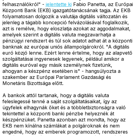
felhasználókról" -
jelentette ki
Fabio Panetta, az Európai
Központi Bank (EKB) igazgatótanácsának tagja. Az EKB
folyamatosan dolgozik a valutája digitális változatán és
jelenleg a tágabb koncepció felvázolásával foglalkozik,
azt is remélve, hogy eloszlatja azokat az aggodalmakat,
amelyek szerint a digitális valuta megzavarhatja a
pénzügyi rendszert és túl sok adatot adhat át a központi
banknak az európai uniós állampolgárokról. "A digitális
euró közjó lenne. Ezért lenne értelme, hogy az alapvető
szolgáltatásai ingyenesek legyenek, például amikor a
digitális euróval egy másik személynek fizetünk,
ahogyan a készpénz esetében is" - hangsúlyozta a
szakember az Európai Parlament Gazdasági és
Monetáris Bizottsága előtt.
A bankok attól tartanak, hogy a digitális valuta
feleslegessé tenné a saját szolgáltatásaikat, így az
ügyfelek elhagynák őket és a többletbiztonságra való
tekintettel a központi banki pénzbe helyeznék át
készpénzüket. Panetta azonban azt mondta, hogy az
EKB nem kínálna számlákat a polgároknak és nem
engedné, hogy az emberek programozott, rendszeres