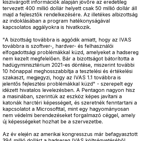
kiszivárgott információk alapján jövőre az eredetileg
tervezett 400 millió dollár helyett csak 50 millió dollár áll
majd a fejlesztők rendelkezésére. Az illetékes albizottság
az indoklásában a program hatékonyságával
kapcsolatos aggályokra is hivatkozik.
"A bizottság továbbra is aggódik amiatt, hogy az IVAS
továbbra is szoftver-, hardver- és felhasználói
elfogadottsági problémákkal küzd, amelyeket a hadsereg
nem kezelt megfelelően. Bár a bizottságot bátorította a
hadügyminisztérium 2021-es döntése, miszerint további
10 hónappal meghosszabbítja a tesztelési és értékelési
szakaszt, megjegyzi, hogy az IVAS 1.1 továbbra is
jelentős fejlesztési problémákkal küzd" - szerepelt egy
idézett hivatalos levelezésben. A Pentagon nagyon hisz
a masinában, szerintük az eszköz képes javítani a
katonák harctéri képességeit, és szeretnék fenntartani a
kapcsolatot a Microsofttal, mint egy hagyományosan
nem védelmi berendezéseket forgalmazó céggel, amely
új képességeket hozhat be a szervezetbe.
Az év elején az amerikai kongresszus már befagyasztott
394 millió dollárt a hadsereg IVAS költségvetéséből.