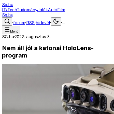
Sg.hu
IT/Tech
Tudomány
Játék
Autó
Film
Sg.hu
·
fórum
·
RSS
·
hírlevél
·
·
...
Menü
SG.hu
·
2022. augusztus 3.
Nem áll jól a katonai HoloLens-
program