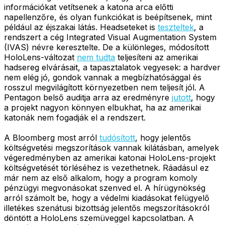
információkat vetítsenek a katona arca előtti
napellenzőre, és olyan funkciókat is beépítsenek, mint
például az éjszakai látás. Headseteket is
teszteltek
, a
rendszert a cég Integrated Visual Augmentation System
(IVAS) névre keresztelte. De a különleges, módosított
HoloLens-változat
nem tudta
teljesíteni az amerikai
hadsereg elvárásait, a tapasztalatok vegyesek: a hardver
nem elég jó, gondok vannak a megbízhatósággal és
rosszul megvilágított környezetben nem teljesít jól. A
Pentagon belső auditja arra az eredményre
jutott
, hogy
a projekt nagyon könnyen elbukhat, ha az amerikai
katonák nem fogadják el a rendszert.
A Bloomberg most arról
tudósított
, hogy jelentős
költségvetési megszorítások vannak kilátásban, amelyek
végeredményben az amerikai katonai HoloLens-projekt
költségvetését törléséhez is vezethetnek. Ráadásul ez
már nem az első alkalom, hogy a program komoly
pénzügyi megvonásokat szenved el. A hírügynökség
arról számolt be, hogy a védelmi kiadásokat felügyelő
illetékes szenátusi bizottság jelentős megszorításokról
döntött a HoloLens szemüveggel kapcsolatban. A