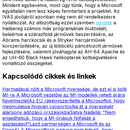
Mindent egybevetve, most úgy tűnik, hogy a Microsoft
egyáltalán nem lesz képes fenntartani a projektet. Az
IVAS jövőjéről azonban még nem áll rendelkezésre
nyilatkozat. Az albizottság ezzel szemben
növelte
a
hadsereg számos más programjának büdzséjét,
beleértve a szárazföldi járművek beszerzésére, az
Abrams harckocsik és a Stryker harcjárművek
korszerűsítésére, az új többcélú páncélozott járművek
fejlesztésére, valamint jóváhagyta az AH-64 Apache és
az UH-60 Black Hawk helikopterek költségvetésére
vonatkozó összegeket.
Kapcsolódó cikkek és linkek
Harmadával nőtt a Microsoft nyeresége, de ezt el is költi
MI-re
A Microsoft vezetője az MI-modellek rejtett árára
figyelmeztet
Az EU rákényszerítette a Microsoftot, hogy
megmutassa hogyan csoportosítja át a nyereségét
alacsony adózású országokba
Satya Nadella: "Nem
engedhetjük, hogy a MI-óriások felfalják a
gazdaságot"
Lazít partnerségén a Microsoft és az
OpenAI
A Microsoftnak nagyon nem tetszik, hogy