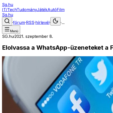
Sg.hu
IT/Tech
Tudomány
Játék
Autó
Film
Sg.hu
·
fórum
·
RSS
·
hírlevél
·
·
...
Menü
SG.hu
·
2021. szeptember 8.
Elolvassa a WhatsApp-üzeneteket a 