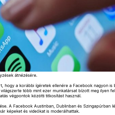
gyzések átnézésére.
rt, hogy a korábbi ígéretek ellenére a Facebook nagyon i
 világszerte több mint ezer munkatársat bízott meg ilyen fe
tás végpontok közötti titkosítást használ.
ése. A Facebook Austinban, Dublinban és Szingapúrban lév
kár képeket és videókat is moderálhattak.