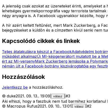
A jelenség csak azokat az üzeneteket érinti, amelyeket a h
lehetséges gyermekpornográfia vagy terrorista tartalmak
négy anyagra is. A Facebook ugyanakkor közölte, hogy ne
A hír azért keltett feltűnést, mert Mark Zuckerberg, a Fac
bejegyzéseket a küldőn és a címzetten kívül senki nem tu
Kapcsolódó cikkek és linkek
Teljes átalakulásra készül a Facebook
Adatvédelmi botrán
működést alkalmaz
Új MI-képgenerátort mutatott be a Meta
ért az MI-verseny
Mark Zuckerberg lemásolja a Polymark
némán ült a Facebook-botrány kiszivárogtatója egy feszti
Hozzászólások
Jelentkezz be
a hozzászóláshoz.
©
duke
2021. 09. 13.
.
19:09
|
|
#
3
válasz
Aki elhiszi, hogy a faszbuk nem tud barmihez korlatlanul
©
Macropus Rufus
2021. 09. 10.
.
13:01
|
|
#
2
válasz