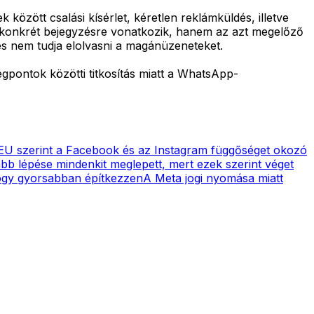
között csalási kísérlet, kéretlen reklámküldés, illetve
t konkrét bejegyzésre vonatkozik, hanem az azt megelőző
s nem tudja elolvasni a magánüzeneteket.
égpontok közötti titkosítás miatt a WhatsApp-
EU szerint a Facebook és az Instagram függőséget okozó
bb lépése mindenkit meglepett, mert ezek szerint véget
hogy gyorsabban építkezzen
A Meta jogi nyomása miatt