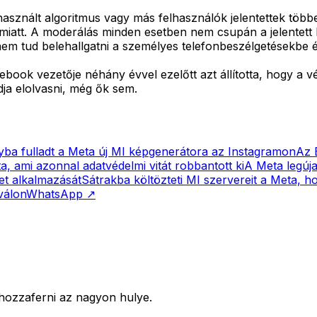
asznált algoritmus vagy más felhasználók jelentettek többek 
 miatt. A moderálás minden esetben nem csupán a jelentet
m tud belehallgatni a személyes telefonbeszélgetésekbe é
ebook vezetője néhány évvel ezelőtt azt állította, hogy a v
dja elolvasni, még ők sem.
yba fulladt a Meta új MI képgenerátora az Instagramon
Az 
, ami azonnal adatvédelmi vitát robbantott ki
A Meta legúja
et alkalmazását
Sátrakba költözteti MI szervereit a Meta, 
válon
WhatsApp
↗
 hozzaferni az nagyon hulye.