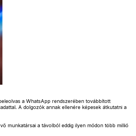
s beleolvas a WhatsApp rendszerében továbbított
ladattal. A dolgozók annak ellenére képesek átkutatni a
ő munkatársai a távolból eddig ilyen módon több millió