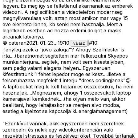
legyen. Es meg igy se feltetlenul akarnanak az emberek
videozni. A regi scifikben a videotelefon modernseg
megnyilvanulasa volt, aztan most amikor mar vagy 15
eve elerheto lenne, kb senki nem hasznalja. Mert a
legritkabb esetben ad hozza erdemi dolgot a masik
arcanak latvanya.
©
cateran
2021. 01. 23.
.
19:10
|
|
#
10
válasz
Tenyleg ezek a "jovo zaloga"? Ahogy Szefmester is
irta....(baratnomet segitettem mar felkeszulni Skyepos
munkainterjura...segitek, nem volt sem kisestelyiben,
sem pedig valami elegans helyen...Egyszeruen
kifeszitettunk 1 fehet lepedot moge es kesz....illetve a
felsoruhazata megfelelt 1 interju "dress codingjanak"😉
A laptopokat meg le kell hajtani es osszecsukni, ha nem
hasznaljak....Megneznem, ahogy 1 osszecsukott laptop
kamerajaval kemkednek....(ha olyan melo van, akkor
beallitani, hogy lehajtaskor se menjen alvo modba,
esetleg a kijelzot se kapcsolja ki..energiamanagement)
"Ezenkívül vannak, akik egyszerűen nem szeretnek
szerepelni és nekik egy videokonferencián való
részvétel stresszes és feszélyezi őket. Továbbá tartanak