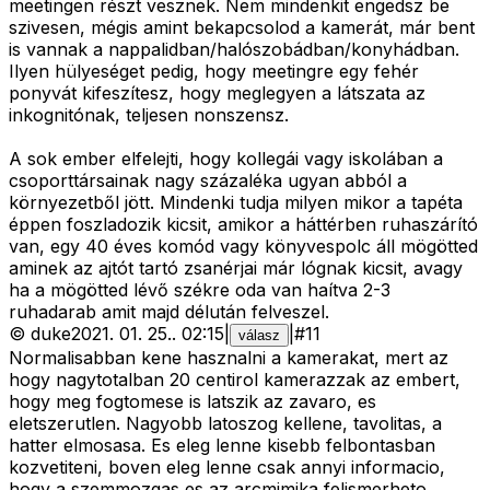
meetingen részt vesznek. Nem mindenkit engedsz be
szivesen, mégis amint bekapcsolod a kamerát, már bent
is vannak a nappalidban/halószobádban/konyhádban.
Ilyen hülyeséget pedig, hogy meetingre egy fehér
ponyvát kifeszítesz, hogy meglegyen a látszata az
inkognitónak, teljesen nonszensz.
A sok ember elfelejti, hogy kollegái vagy iskolában a
csoporttársainak nagy százaléka ugyan abból a
környezetből jött. Mindenki tudja milyen mikor a tapéta
éppen foszladozik kicsit, amikor a háttérben ruhaszárító
van, egy 40 éves komód vagy könyvespolc áll mögötted
aminek az ajtót tartó zsanérjai már lógnak kicsit, avagy
ha a mögötted lévő székre oda van haítva 2-3
ruhadarab amit majd délután felveszel.
©
duke
2021. 01. 25.
.
02:15
|
|
#
11
válasz
Normalisabban kene hasznalni a kamerakat, mert az
hogy nagytotalban 20 centirol kamerazzak az embert,
hogy meg fogtomese is latszik az zavaro, es
eletszerutlen. Nagyobb latoszog kellene, tavolitas, a
hatter elmosasa. Es eleg lenne kisebb felbontasban
kozvetiteni, boven eleg lenne csak annyi informacio,
hogy a szemmozgas es az arcmimika felismerheto