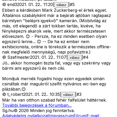
©
end3
2021. 01. 22.
.
11:20
|
|
#
5
válasz
Ebben a kérdésben Mark Zuckerberg-el értek egyet.
Általános szabályként már a bejárati ajtóban ragtapasz
bármilyen "belépni igyekvő" kamerán. (Mobilvilág az
más, ott elegendő a zárt tokban tartás, kivéve, ha
fényképezni akarok vele, mert akkor természetesen
előveszem. 😊 - Persze, ha ez minden esetben olyan
egyszerű lenne... 😊 -- De ha ez ember nem
exhibicionista, online is törekszik a természetes offline-
nak megfelelő mennyiségű, napi pofavizitre.)
©
Szefmester
2021. 01. 22.
.
11:07
|
|
#
4
válasz
Jó.. akkor homogén tiszta fal, vagy egy szekrény vagy
bármi ami egyszerű és nem ciki.
Mondjuk mernék fogadni hogy ezen egyedek simán
csináltak már magukról szelfit nyilvános wc-ben egy
plázában.😊
©
t_robert
2021. 01. 22.
.
10:35
|
|
#
3
válasz
Már ha van otthon szabad fehér falfelület háttérnek.
További bejegyzések a fórumban...
Sg
.hu
©
2026
Minden jog fenntartva.
Adatvédelmi nyilatkozat
Impresszum
Fórum
E-mail: