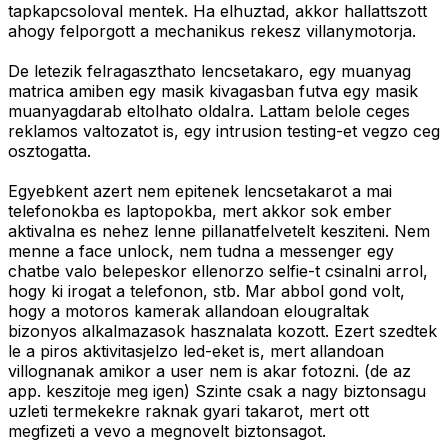
tapkapcsoloval mentek. Ha elhuztad, akkor hallattszott
ahogy felporgott a mechanikus rekesz villanymotorja.
De letezik felragaszthato lencsetakaro, egy muanyag
matrica amiben egy masik kivagasban futva egy masik
muanyagdarab eltolhato oldalra. Lattam belole ceges
reklamos valtozatot is, egy intrusion testing-et vegzo ceg
osztogatta.
Egyebkent azert nem epitenek lencsetakarot a mai
telefonokba es laptopokba, mert akkor sok ember
aktivalna es nehez lenne pillanatfelvetelt kesziteni. Nem
menne a face unlock, nem tudna a messenger egy
chatbe valo belepeskor ellenorzo selfie-t csinalni arrol,
hogy ki irogat a telefonon, stb. Mar abbol gond volt,
hogy a motoros kamerak allandoan elougraltak
bizonyos alkalmazasok hasznalata kozott. Ezert szedtek
le a piros aktivitasjelzo led-eket is, mert allandoan
villognanak amikor a user nem is akar fotozni. (de az
app. keszitoje meg igen) Szinte csak a nagy biztonsagu
uzleti termekekre raknak gyari takarot, mert ott
megfizeti a vevo a megnovelt biztonsagot.