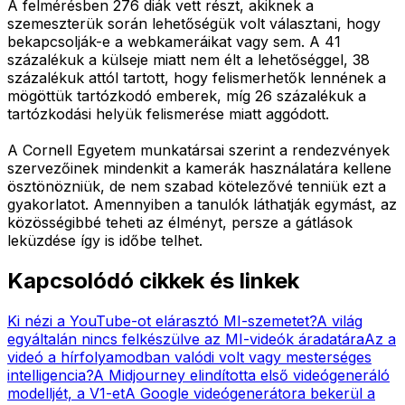
A felmérésben 276 diák vett részt, akiknek a
szemeszterük során lehetőségük volt választani, hogy
bekapcsolják-e a webkameráikat vagy sem. A 41
százalékuk a külseje miatt nem élt a lehetőséggel, 38
százalékuk attól tartott, hogy felismerhetők lennének a
mögöttük tartózkodó emberek, míg 26 százalékuk a
tartózkodási helyük felismerése miatt aggódott.
A Cornell Egyetem munkatársai szerint a rendezvények
szervezőinek mindenkit a kamerák használatára kellene
ösztönözniük, de nem szabad kötelezővé tenniük ezt a
gyakorlatot. Amennyiben a tanulók láthatják egymást, az
közösségibbé teheti az élményt, persze a gátlások
leküzdése így is időbe telhet.
Kapcsolódó cikkek és linkek
Ki nézi a YouTube-ot elárasztó MI-szemetet?
A világ
egyáltalán nincs felkészülve az MI-videók áradatára
Az a
videó a hírfolyamodban valódi volt vagy mesterséges
intelligencia?
A Midjourney elindította első videógeneráló
modelljét, a V1-et
A Google videógenerátora bekerül a