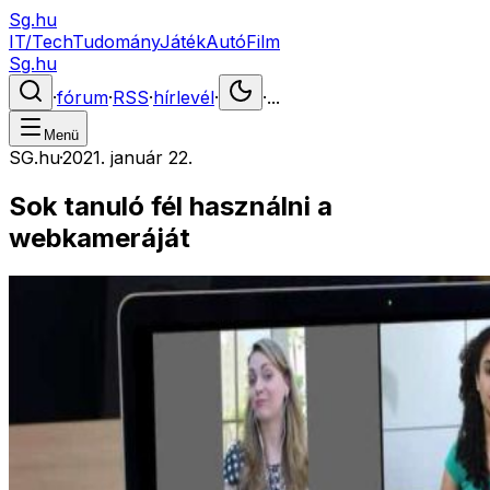
Sg.hu
IT/Tech
Tudomány
Játék
Autó
Film
Sg.hu
·
fórum
·
RSS
·
hírlevél
·
·
...
Menü
SG.hu
·
2021. január 22.
Sok tanuló fél használni a
webkameráját