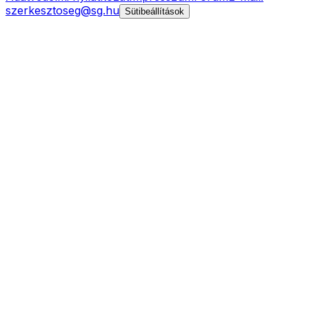
szerkesztoseg@sg.hu
Sütibeállítások