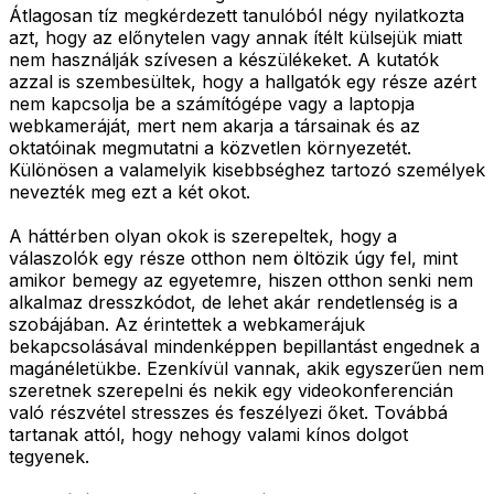
Átlagosan tíz megkérdezett tanulóból négy nyilatkozta
azt, hogy az előnytelen vagy annak ítélt külsejük miatt
nem használják szívesen a készülékeket. A kutatók
azzal is szembesültek, hogy a hallgatók egy része azért
nem kapcsolja be a számítógépe vagy a laptopja
webkameráját, mert nem akarja a társainak és az
oktatóinak megmutatni a közvetlen környezetét.
Különösen a valamelyik kisebbséghez tartozó személyek
nevezték meg ezt a két okot.
A háttérben olyan okok is szerepeltek, hogy a
válaszolók egy része otthon nem öltözik úgy fel, mint
amikor bemegy az egyetemre, hiszen otthon senki nem
alkalmaz dresszkódot, de lehet akár rendetlenség is a
szobájában. Az érintettek a webkamerájuk
bekapcsolásával mindenképpen bepillantást engednek a
magánéletükbe. Ezenkívül vannak, akik egyszerűen nem
szeretnek szerepelni és nekik egy videokonferencián
való részvétel stresszes és feszélyezi őket. Továbbá
tartanak attól, hogy nehogy valami kínos dolgot
tegyenek.