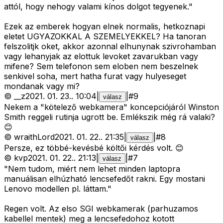
attól, hogy nehogy valami kínos dolgot tegyenek."
Ezek az emberek hogyan elnek normalis, hetkoznapi
eletet UGYAZOKKAL A SZEMELYEKKEL? Ha tanoran
felszolitjk oket, akkor azonnal elhunynak szivrohamban
vagy lehanyjak az elottuk levoket zavarukban vagy
mifene? Sem telefonon sem eloben nem beszelnek
senkivel soha, mert hatha furat vagy hulyeseget
mondanak vagy mi?
©
__z
2021. 01. 23.
.
10:04
|
|
#
9
válasz
Nekem a "kötelező webkamera" koncepciójáról Winston
Smith reggeli rutinja ugrott be. Emlékszik még rá valaki?
😊
©
wraithLord
2021. 01. 22.
.
21:35
|
|
#
8
válasz
Persze, ez többé-kevésbé költői kérdés volt. 😊
©
kvp
2021. 01. 22.
.
21:13
|
|
#
7
válasz
"Nem tudom, miért nem lehet minden laptopra
manuálisan elhúzható lencsefedőt rakni. Egy mostani
Lenovo modellen pl. láttam."
Regen volt. Az elso SGI webkamerak (parhuzamos
kabellel mentek) meg a lencsefedohoz kotott