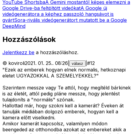
YouTube Shortsba
A Gemini mostantól képes elemezni a
Google Drive-ba feltöltött videókat
A Google új
videógenerátora a képhez passzoló hangsávot is
gyárt
Sora-rivális videógenerátort mutatott be a Google
DeepMind
Hozzászólások
Jelentkezz be
a hozzászóláshoz.
©
koviroli
2021. 01. 25.
.
08:26
|
|
#
12
válasz
"Ezek az emberek hogyan elnek normalis, hetkoznapi
eletet UGYAZOKKAL A SZEMELYEKKEL?"
Szerintem messze vagy Te attól, hogy megítéld bárkinek
is az életét, attól pedig pláne messze, hogy jelentést
tulajdoníts a "normális" szónak.
Hallottad már, hogy szokni kell a kamerát? Éveken át
tanulják médiában dolgozó emberek, hogyan kell a
kamera előtt viselkedni.
Amikor kamerát kapcsolsz, valamilyen módon
beengeded az otthonodba azokat az embereket akik a