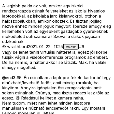
A legjobb pelda az volt, amikor egy iskolai
rendszergazda csinalt felveteleket az iskolai hivatalos
laptopokkal, az iskolaba jaro kislanyokrol, otthon a
haloszobajukban, amikor oltoztek. Es tisztan jogilag
nezve ehhez minden joguk megvolt. (persze amugy eleg
kellemetlen volt az egyebkent gazdagabb gyerekeknek
mukodtetett suli szamara) Szoval a diakok jogosan
odzkodnak...
©
wraithLord
2021. 01. 22.
.
11:25
|
|
#
6
válasz
Vagy be lehet tenni virtuális hátteret is, egész jól körbe
tudják vágni a videókonferencia programok az embert.
De ha nem is, a háttér akkor se látszik. Max. ha valaki
elmegy mögötted.
@end3 #5: Én csináltam a laptopra fekete kartonból egy
elhúzható/levehető fedőt, amit mindig rárakok, ha
kinyitom. Annyira igénytelen összeragasztgatni,amit
sokan csinálnak. Csúnya, meg tiszta ragacs lesz tőle az
egész. 😄 Ráadásul kellhet a kamera néha.
Nem tudom, miért nem lehet minden laptopra
manuálisan elhúzható lencsefedőt rakni. Egy mostani
Lenovo modellen pl. láttam.