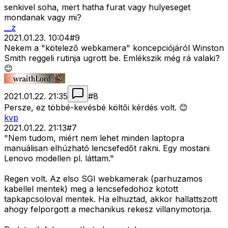
senkivel soha, mert hatha furat vagy hulyeseget
mondanak vagy mi?
__z
2021.01.23. 10:04
#
9
Nekem a "kötelező webkamera" koncepciójáról Winston
Smith reggeli rutinja ugrott be. Emlékszik még rá valaki?
😊
2021.01.22. 21:35
#
8
Persze, ez többé-kevésbé költői kérdés volt. 😊
kvp
2021.01.22. 21:13
#
7
"Nem tudom, miért nem lehet minden laptopra
manuálisan elhúzható lencsefedőt rakni. Egy mostani
Lenovo modellen pl. láttam."
Regen volt. Az elso SGI webkamerak (parhuzamos
kabellel mentek) meg a lencsefedohoz kotott
tapkapcsoloval mentek. Ha elhuztad, akkor hallattszott
ahogy felporgott a mechanikus rekesz villanymotorja.