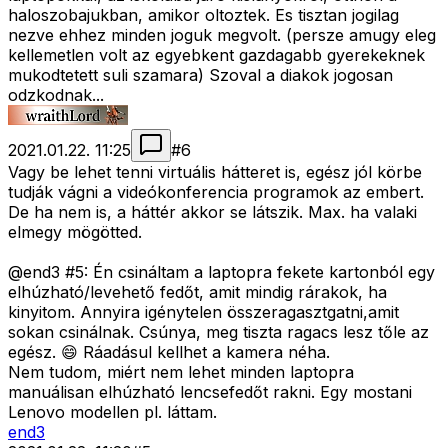
haloszobajukban, amikor oltoztek. Es tisztan jogilag
nezve ehhez minden joguk megvolt. (persze amugy eleg
kellemetlen volt az egyebkent gazdagabb gyerekeknek
mukodtetett suli szamara) Szoval a diakok jogosan
odzkodnak...
2021.01.22. 11:25
#
6
Vagy be lehet tenni virtuális hátteret is, egész jól körbe
tudják vágni a videókonferencia programok az embert.
De ha nem is, a háttér akkor se látszik. Max. ha valaki
elmegy mögötted.
@end3 #5: Én csináltam a laptopra fekete kartonból egy
elhúzható/levehető fedőt, amit mindig rárakok, ha
kinyitom. Annyira igénytelen összeragasztgatni,amit
sokan csinálnak. Csúnya, meg tiszta ragacs lesz tőle az
egész. 😄 Ráadásul kellhet a kamera néha.
Nem tudom, miért nem lehet minden laptopra
manuálisan elhúzható lencsefedőt rakni. Egy mostani
Lenovo modellen pl. láttam.
end3