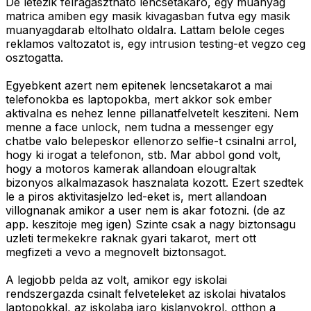
De letezik felragaszthato lencsetakaro, egy muanyag
matrica amiben egy masik kivagasban futva egy masik
muanyagdarab eltolhato oldalra. Lattam belole ceges
reklamos valtozatot is, egy intrusion testing-et vegzo ceg
osztogatta.
Egyebkent azert nem epitenek lencsetakarot a mai
telefonokba es laptopokba, mert akkor sok ember
aktivalna es nehez lenne pillanatfelvetelt kesziteni. Nem
menne a face unlock, nem tudna a messenger egy
chatbe valo belepeskor ellenorzo selfie-t csinalni arrol,
hogy ki irogat a telefonon, stb. Mar abbol gond volt,
hogy a motoros kamerak allandoan elougraltak
bizonyos alkalmazasok hasznalata kozott. Ezert szedtek
le a piros aktivitasjelzo led-eket is, mert allandoan
villognanak amikor a user nem is akar fotozni. (de az
app. keszitoje meg igen) Szinte csak a nagy biztonsagu
uzleti termekekre raknak gyari takarot, mert ott
megfizeti a vevo a megnovelt biztonsagot.
A legjobb pelda az volt, amikor egy iskolai
rendszergazda csinalt felveteleket az iskolai hivatalos
laptopokkal, az iskolaba jaro kislanyokrol, otthon a