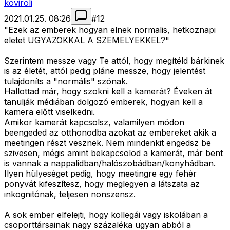
koviroli
2021.01.25. 08:26
#
12
"Ezek az emberek hogyan elnek normalis, hetkoznapi
eletet UGYAZOKKAL A SZEMELYEKKEL?"
Szerintem messze vagy Te attól, hogy megítéld bárkinek
is az életét, attól pedig pláne messze, hogy jelentést
tulajdoníts a "normális" szónak.
Hallottad már, hogy szokni kell a kamerát? Éveken át
tanulják médiában dolgozó emberek, hogyan kell a
kamera előtt viselkedni.
Amikor kamerát kapcsolsz, valamilyen módon
beengeded az otthonodba azokat az embereket akik a
meetingen részt vesznek. Nem mindenkit engedsz be
szivesen, mégis amint bekapcsolod a kamerát, már bent
is vannak a nappalidban/halószobádban/konyhádban.
Ilyen hülyeséget pedig, hogy meetingre egy fehér
ponyvát kifeszítesz, hogy meglegyen a látszata az
inkognitónak, teljesen nonszensz.
A sok ember elfelejti, hogy kollegái vagy iskolában a
csoporttársainak nagy százaléka ugyan abból a