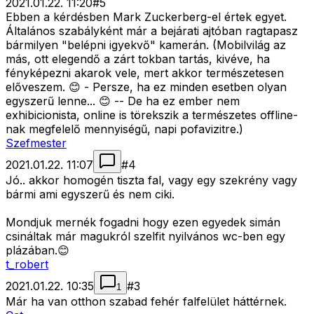
2021.01.22. 11:20
#
5
Ebben a kérdésben Mark Zuckerberg-el értek egyet.
Általános szabályként már a bejárati ajtóban ragtapasz
bármilyen "belépni igyekvő" kamerán. (Mobilvilág az
más, ott elegendő a zárt tokban tartás, kivéve, ha
fényképezni akarok vele, mert akkor természetesen
előveszem. 😊 - Persze, ha ez minden esetben olyan
egyszerű lenne... 😊 -- De ha ez ember nem
exhibicionista, online is törekszik a természetes offline-
nak megfelelő mennyiségű, napi pofavizitre.)
Szefmester
2021.01.22. 11:07
#
4
Jó.. akkor homogén tiszta fal, vagy egy szekrény vagy
bármi ami egyszerű és nem ciki.
Mondjuk mernék fogadni hogy ezen egyedek simán
csináltak már magukról szelfit nyilvános wc-ben egy
plázában.😊
t_robert
2021.01.22. 10:35
#
3
1
Már ha van otthon szabad fehér falfelület háttérnek.