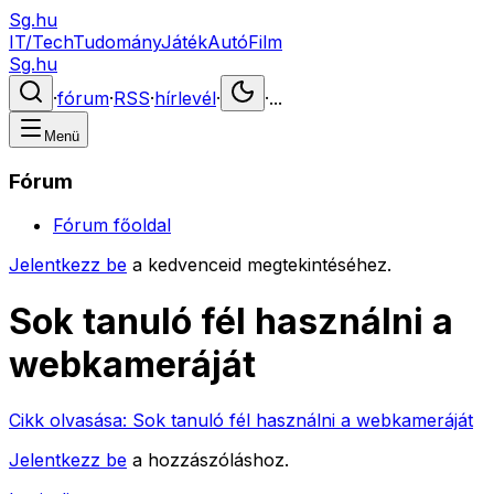
Sg.hu
IT/Tech
Tudomány
Játék
Autó
Film
Sg.hu
·
fórum
·
RSS
·
hírlevél
·
·
...
Menü
Fórum
Fórum főoldal
Jelentkezz be
a kedvenceid megtekintéséhez.
Sok tanuló fél használni a
webkameráját
Cikk olvasása:
Sok tanuló fél használni a webkameráját
Jelentkezz be
a hozzászóláshoz.