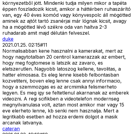
környezetből jött. Mindenki tudja milyen mikor a tapéta
éppen foszladozik kicsit, amikor a háttérben ruhaszárító
van, egy 40 éves komód vagy könyvespolc áll mögötted
aminek az ajtót tartó zsanérjai már lógnak kicsit, avagy
ha a mögötted lévő székre oda van haítva 2-3
ruhadarab amit majd délután felveszel.
duke
2021.01.25. 02:15
#
11
Normalisabban kene hasznalni a kamerakat, mert az
hogy nagytotalban 20 centirol kamerazzak az embert,
hogy meg fogtomese is latszik az zavaro, es
eletszerutlen. Nagyobb latoszog kellene, tavolitas, a
hatter elmosasa. Es eleg lenne kisebb felbontasban
kozvetiteni, boven eleg lenne csak annyi informacio,
hogy a szemmozgas es az arcmimika felismerheto
legyen. Es meg igy se feltetlenul akarnanak az emberek
videozni. A regi scifikben a videotelefon modernseg
megnyilvanulasa volt, aztan most amikor mar vagy 15
eve elerheto lenne, kb senki nem hasznalja. Mert a
legritkabb esetben ad hozza erdemi dolgot a masik
arcanak latvanya.
cateran