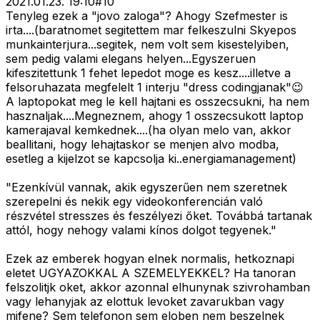
2021.01.23. 19:10
#
10
Tenyleg ezek a "jovo zaloga"? Ahogy Szefmester is
irta....(baratnomet segitettem mar felkeszulni Skyepos
munkainterjura...segitek, nem volt sem kisestelyiben,
sem pedig valami elegans helyen...Egyszeruen
kifeszitettunk 1 fehet lepedot moge es kesz....illetve a
felsoruhazata megfelelt 1 interju "dress codingjanak"😉
A laptopokat meg le kell hajtani es osszecsukni, ha nem
hasznaljak....Megneznem, ahogy 1 osszecsukott laptop
kamerajaval kemkednek....(ha olyan melo van, akkor
beallitani, hogy lehajtaskor se menjen alvo modba,
esetleg a kijelzot se kapcsolja ki..energiamanagement)
"Ezenkívül vannak, akik egyszerűen nem szeretnek
szerepelni és nekik egy videokonferencián való
részvétel stresszes és feszélyezi őket. Továbbá tartanak
attól, hogy nehogy valami kínos dolgot tegyenek."
Ezek az emberek hogyan elnek normalis, hetkoznapi
eletet UGYAZOKKAL A SZEMELYEKKEL? Ha tanoran
felszolitjk oket, akkor azonnal elhunynak szivrohamban
vagy lehanyjak az elottuk levoket zavarukban vagy
mifene? Sem telefonon sem eloben nem beszelnek