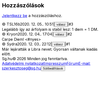
Hozzászólások
Jelentkezz be
a hozzászóláshoz.
©
TSL16b
2020. 12. 05.
.
10:51
|
|
#
3
válasz
Legalább így az árfolyam is stabil lesz: 1 diem = 1 DM.
©
Kryon
2020. 12. 04.
.
17:04
|
|
#
2
válasz
Carpe Diem! <#nyes>
©
Sydra
2020. 12. 03.
.
22:12
|
|
#
1
válasz
Már lejáratták a Libra nevet. Gyorsan váltanak kiadás
előtt.
Sg
.hu
©
2026
Minden jog fenntartva.
Adatvédelmi nyilatkozat
Impresszum
Fórum
E-mail:
szerkesztoseg@sg.hu
Sütibeállítások