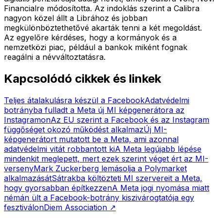
Financialre módosította. Az indoklás szerint a Calibra
nagyon közel állt a Librához és jobban
megkülönböztethetővé akarták tenni a két megoldást.
Az egyelőre kérdéses, hogy a kormányok és a
nemzetközi piac, például a bankok miként fognak
reagálni a névváltoztatásra.
Kapcsolódó cikkek és linkek
Teljes átalakulásra készül a Facebook
Adatvédelmi
botrányba fulladt a Meta új MI képgenerátora az
Instagramon
Az EU szerint a Facebook és az Instagram
függőséget okozó működést alkalmaz
Új MI-
képgenerátort mutatott be a Meta, ami azonnal
adatvédelmi vitát robbantott ki
A Meta legújabb lépése
mindenkit meglepett, mert ezek szerint véget ért az MI-
verseny
Mark Zuckerberg lemásolja a Polymarket
alkalmazását
Sátrakba költözteti MI szervereit a Meta,
hogy gyorsabban építkezzen
A Meta jogi nyomása miatt
némán ült a Facebook-botrány kiszivárogtatója egy
fesztiválon
Diem Association
↗