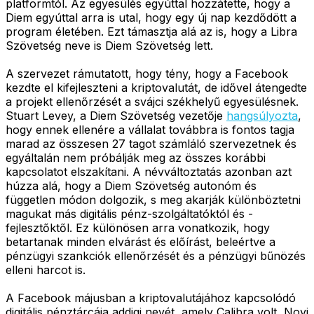
platformtól. Az egyesülés egyúttal hozzátette, hogy a
Diem egyúttal arra is utal, hogy egy új nap kezdődött a
program életében. Ezt támasztja alá az is, hogy a Libra
Szövetség neve is Diem Szövetség lett.
A szervezet rámutatott, hogy tény, hogy a Facebook
kezdte el kifejleszteni a kriptovalutát, de idővel átengedte
a projekt ellenőrzését a svájci székhelyű egyesülésnek.
Stuart Levey, a Diem Szövetség vezetője
hangsúlyozta
,
hogy ennek ellenére a vállalat továbbra is fontos tagja
marad az összesen 27 tagot számláló szervezetnek és
egyáltalán nem próbálják meg az összes korábbi
kapcsolatot elszakítani. A névváltoztatás azonban azt
húzza alá, hogy a Diem Szövetség autonóm és
független módon dolgozik, s meg akarják különböztetni
magukat más digitális pénz-szolgáltatóktól és -
fejlesztőktől. Ez különösen arra vonatkozik, hogy
betartanak minden elvárást és előírást, beleértve a
pénzügyi szankciók ellenőrzését és a pénzügyi bűnözés
elleni harcot is.
A Facebook májusban a kriptovalutájához kapcsolódó
digitális pénztárcája addigi nevét, amely Calibra volt, Novi