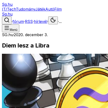
Sg.hu
IT/Tech
Tudomány
Játék
Autó
Film
Sg.hu
·
fórum
·
RSS
·
hírlevél
·
·
...
Menü
SG.hu
·
2020. december 3.
Diem lesz a Libra